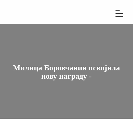
Милица Боровчанин освојила
нову награду -