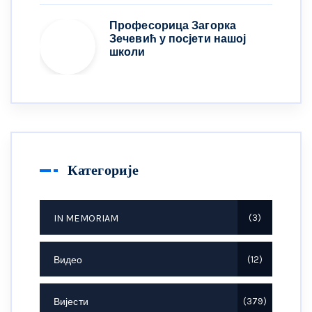
Професорица Загорка
Зечевић у посјети нашој
школи
Категорије
IN MEMORIAM
3
Видео
12
Вијести
379