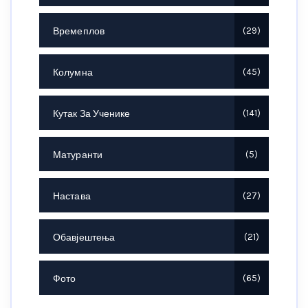
Времеплов
29
Колумна
45
Кутак За Ученике
141
Матуранти
5
Настава
27
Обавјештења
21
Фото
65