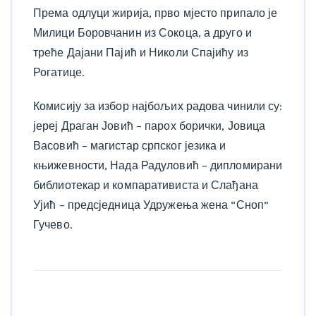
Према одлуци жирија, прво мјесто припало је
Милици Боровчанин из Сокоца, а друго и
треће Дајани Пајић и Николи Спајићу из
Рогатице.
Комисију за избор најбољих радова чинили су:
јереј Драган Јовић – парох борички, Јовица
Васовић – магистар
српског језика и
књижевности, Нада Радуловић – дипломирани
библиотекар и компаративиста и Слађана
Ујић – предсједница Удружења жена “Сноп”
Гучево.