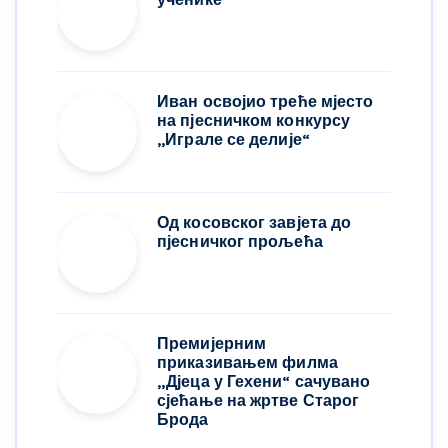
Иван освојио треће мјесто
на пјесничком конкурсу
,,Играле се делије“
Од косовског завјета до
пјесничког прољећа
Премијерним
приказивањем филма
„Дјеца у Гехени“ сачувано
сјећање на жртве Старог
Брода