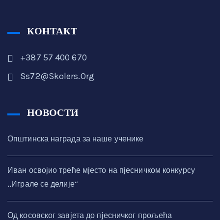
КОНТАКТ
+387 57 400 670
Ss72@skolers.org
НОВОСТИ
Општинска награда за наше ученике
Иван освојио треће мјесто на пјесничком конкурсу
,,Играле се делије“
Од косовског завјета до пјесничког прољећа