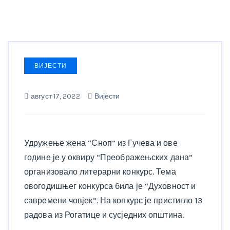
ВИЈЕСТИ
август 17, 2022
Вијести
Удружење жена “Сноп” из Гучева и ове
године је у оквиру “Преображењских дана”
организовало литерарни конкурс. Тема
овогодишњег конкурса била је “Духовност и
савремени човјек”. На конкурс је пристигло 13
радова из Рогатице и сусједних општина.