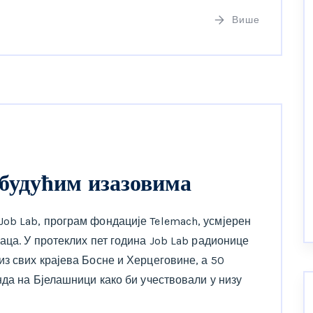
Више
будућим изазовима
ob Lab, програм фондације Telemach, усмјерен
аца. У протеклих пет година Job Lab радионице
з свих крајева Босне и Херцеговине, а 50
да на Бјелашници како би учествовали у низу