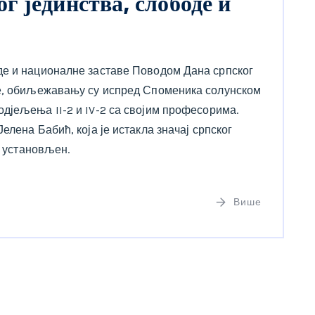
 јединства, слободе и
де и националне заставе Поводом Дана српског
ве, обиљежавању су испред Споменика солунском
дјељења II-2 и IV-2 са својим професорима.
елена Бабић, која је истакла значај српског
. установљен.
Више