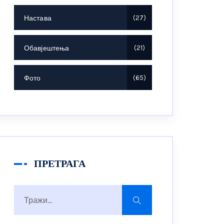
Настава
27
Обавјештења
21
Фото
65
ПРЕТРАГА