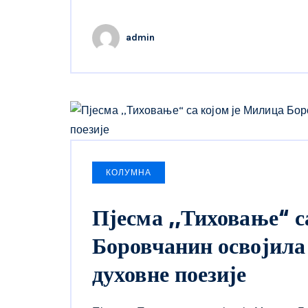
admin
КОЛУМНА
Пјесма ,,Тиховање“ с
Боровчанин освојила 
духовне поезије