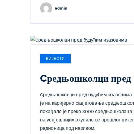
admin
ВИЈЕСТИ
Cредњошколци пред 
Cредњошколци пред будућим изазовима J
је на каријерно савјетовање средњошкол
похађало је преко 3000 средњошколаца и
најуспjешнијих окупило се прошлог викен
радионица под називом.