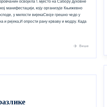
оровчанин освојила 1. мјесто на Сабору духовне
ичкој манифестацији, коју организује Књижевно
споде, у милости вијекаСвоје грешно чедо у
а и ријека,И опрости рану крваву и модру. Када
Више
 разлике