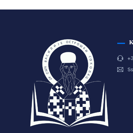
+3
Ss