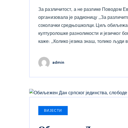
За различитост, а не разлике Поводом Ев
организовала је радионицу ,,За различитос
соколачки средњошколци. Циљ обиљежав
културолошке разноликости и језичког бо
каже: ,,Колико језика знаш, толико људи 
admin
ВИЈЕСТИ