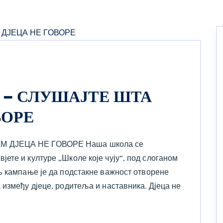
 – СЛУШАЈТЕ ШТА
ВОРЕ
М ДЈЕЦА НЕ ГОВОРЕ Наша школа се
ете и културе „Школе које чују“, под слоганом
љ кампање је да подстакне важност отворене
 између дјеце, родитеља и наставника. Дјеца не