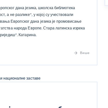
ропског дана језика, школска библиотека
т, а не разлике“, у којој су учествовали
ања Европског дана језика је промовисање
гатства народа Европе. Стара латинска изрека
вриједиш“. Катарина.
Више