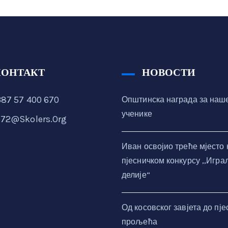
КОНТАКТ
НОВОСТИ
87 57 400 670
Општинска награда за наш
ученике
72@skolers.org
Иван освојио треће мјесто 
пјесничком конкурсу ,,Игра
делије“
Од косовског завјета до пје
прољећа