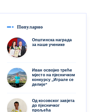
Популарно
Општинска награда
за наше ученике
Иван освојио треће
мјесто на пјесничком
конкурсу ,,Играле се
делије“
Од косовског завјета
до пјесничког
прољећа