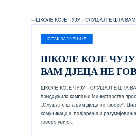
КУТАК ЗА УЧЕНИКЕ
ШКОЛЕ КОЈЕ ЧУЈУ
ВАМ ДЈЕЦА НЕ ГО
ШКОЛЕ КОЈЕ ЧУЈУ – СЛУШАЈТЕ ШТА ВА
придружила кампањи Министарства просвј
„Слушајте шта вам дјеца не говоре“. Ци
комуникације, повјерења и разумијевања
говоре увијек.