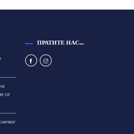
ПРАТИТЕ НАС…
е
на
ле се
сничког