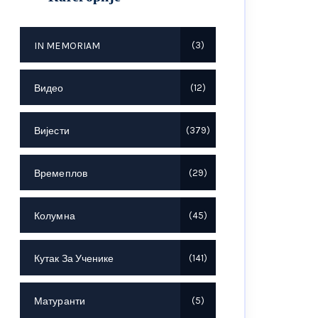
IN MEMORIAM
3
Видео
12
Вијести
379
Времеплов
29
Колумна
45
Кутак За Ученике
141
Матуранти
5