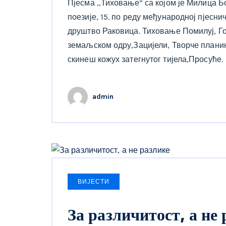
Пјесма ,,Тиховање“ са којом је Милица Б
поезије, 15. по реду међународној пјесн
друштво Раковица. Тиховање Помилуј, Го
земаљском одру,Зацијели, Творче планин
скинеш кожух затегнутог тијела,Просуће.
admin
ВИЈЕСТИ
За различитост, а не