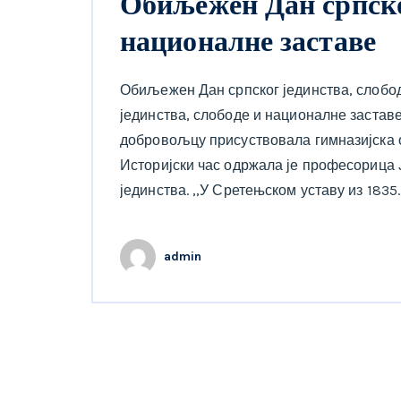
Обиљежен Дан српског
националне заставе
Обиљежен Дан српског јединства, слобо
јединства, слободе и националне заста
добровољцу присуствовала гимназијска о
Историјски час одржала је професорица Ј
јединства. ,,У Сретењском уставу из 1835
admin