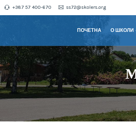
+387 57 400-670
ss72@skolers.org
ПОЧЕТНА
О ШКОЛИ
М