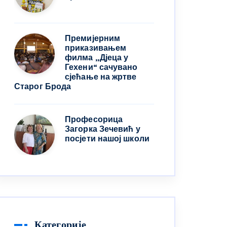
Премијерним
приказивањем
филма „Дјеца у
Гехени“ сачувано
сјећање на жртве
Старог Брода
Професорица
Загорка Зечевић у
посјети нашој школи
Категорије