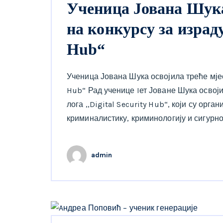
Ученица Јована Шука
на конкурсу за израду 
Hub“
Ученица Јована Шука освојила треће мјест
Hub“ Рад ученице Iет Јоване Шука освојио
лога ,,Digital Security Hub“, који су орг
криминалистику, криминологију и сигурносн
admin