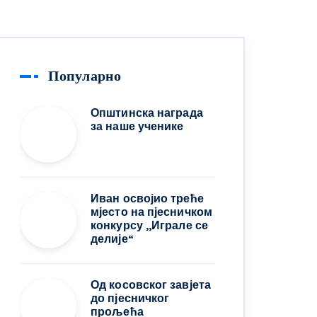
Популарно
Општинска награда
за наше ученике
Иван освојио треће
мјесто на пјесничком
конкурсу ,,Играле се
делије“
Од косовског завјета
до пјесничког
прољећа