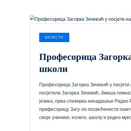
ВИЈЕСТИ
Професорица Загорка
школи
Професорица Загорка Зечевић у посјети 
посјетила Загорка Зечевић, бивша гимна
језика, прва спикерка некадашње Радио 
професорицу Загу по посвећености памт
своје ученике, колеге, школу и родно мјес