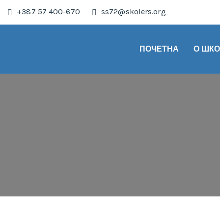
+387 57 400-670
ss72@skolers.org
ПОЧЕТНА
О ШК