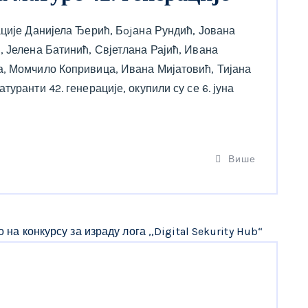
ације Данијела Ђерић, Бojана Рундић, Јована
, Јелена Батинић, Свјетлана Рајић, Ивана
а, Момчило Копривица, Ивана Мијатовић, Тијана
уранти 42. генерације, окупили су се 6. јуна
Више