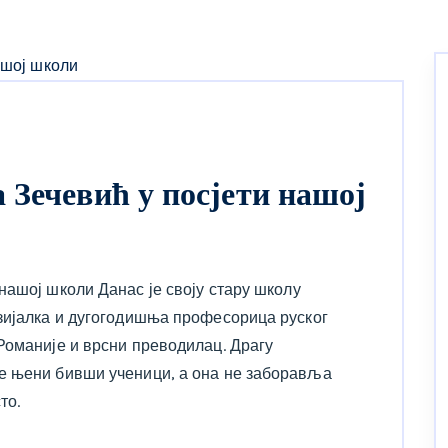
 Зечевић у посјети нашој
нашој школи Данас је своју стару школу
зијалка и дугогодишња професорица руског
Романије и врсни преводилац. Драгу
е њени бивши ученици, а она не заборавља
то.