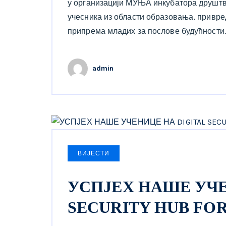
у организацији МУЊА инкубатора друштве
учесника из области образовања, привред
припрема младих за послове будућности.
admin
ВИЈЕСТИ
УСПЈЕХ НАШЕ УЧЕ
SECURITY HUB FOR