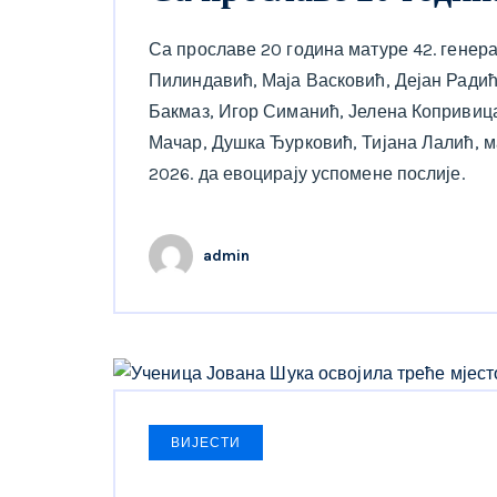
Са прославе 20 година матуре 42. генер
Пилиндавић, Маја Васковић, Дејан Радић
Бакмаз, Игор Симанић, Јелена Копривиц
Мачар, Душка Ђурковић, Тијана Лалић, мат
2026. да евоцирају успомене послије.
admin
ВИЈЕСТИ