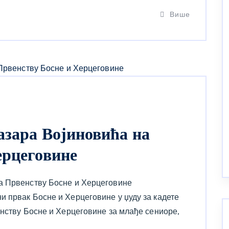
Више
азара Војиновића на
ерцеговине
а Првенству Босне и Херцеговине
 првак Босне и Херцеговине у џуду за кадете
енству Босне и Херцеговине за млађе сениоре,