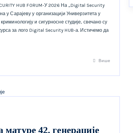
ITY HUB FORUM-У 2026 На „Digital Security
на у Сарајеву у организацији Универзитета у
 криминологију и сигурносне студије, свечано су
са за лого Digital Security HUB-а. Истичемо да
Више
а матуре 42. генерације