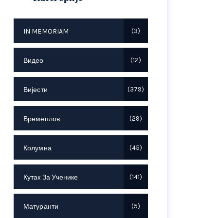
IN MEMORIAM
3
Видео
12
Вијести
379
Времеплов
29
Колумна
45
Кутак За Ученике
141
Матуранти
5