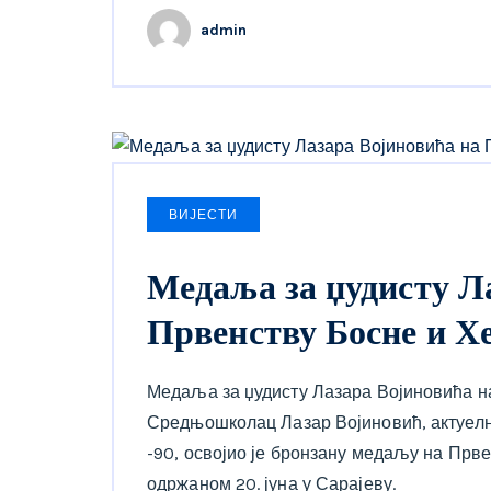
admin
ВИЈЕСТИ
Медаља за џудисту Л
Првенству Босне и Х
Медаља за џудисту Лазара Војиновића н
Средњошколац Лазар Војиновић, актуелни
-90, освојио је бронзану медаљу на Прв
одржаном 20. јуна у Сарајеву.