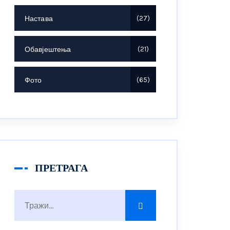
Настава
27
Обавјештења
21
Фото
65
ПРЕТРАГА