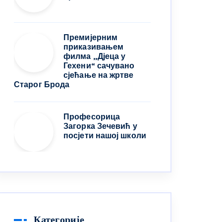
Премијерним
приказивањем
филма „Дјеца у
Гехени“ сачувано
сјећање на жртве
Старог Брода
Професорица
Загорка Зечевић у
посјети нашој школи
Категорије