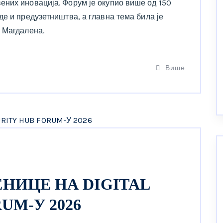
них иновација. Форум је окупио више од 150
е и предузетништва, а главна тема била је
 Магдалена.
Више
НИЦЕ НА DIGITAL
UM-У 2026