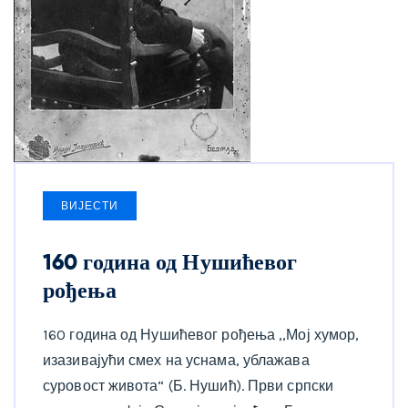
ВИЈЕСТИ
160 година од Нушићевог
рођења
160 година од Нушићевог рођења ,,Мој хумор,
изазивајући смех на уснама, ублажава
суровост живота“ (Б. Нушић). Први српски