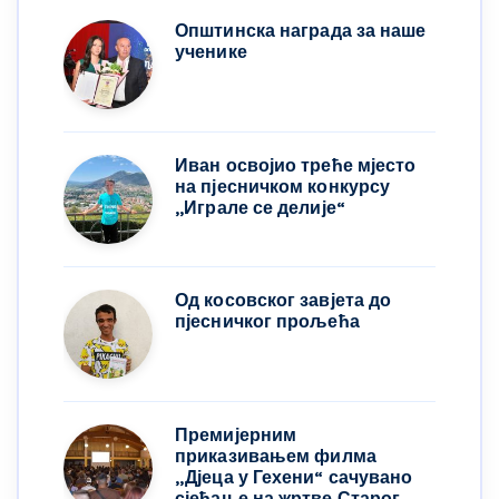
Општинска награда за наше
ученике
Иван освојио треће мјесто
на пјесничком конкурсу
,,Играле се делије“
Од косовског завјета до
пјесничког прољећа
Премијерним
приказивањем филма
„Дјеца у Гехени“ сачувано
сјећање на жртве Старог