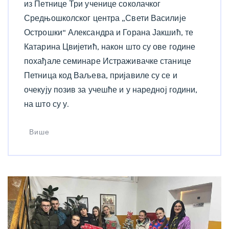
из Петнице Три ученице соколачког
Средњошколског центра „Свети Василије
Острошки“ Александра и Горана Јакшић, те
Катарина Цвијетић, након што су ове године
похађале семинаре Истраживачке станице
Петница код Ваљева, пријавиле су се и
очекују позив за учешће и у наредној години,
на што су у.
Више