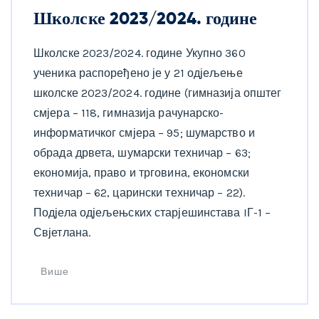
Школске 2023/2024. године
Школске 2023/2024. године Укупно 360
ученика распоређено је у 21 одјељење
школске 2023/2024. године (гимназија општег
смјера – 118, гимназија рачунарско-
информатичког смјера – 95; шумарство и
обрада дрвета, шумарски техничар – 63;
економија, право и трговина, економски
техничар – 62, царински техничар – 22).
Подјела одјељењских старјешинстава IГ-1 –
Свјетлана.
Више