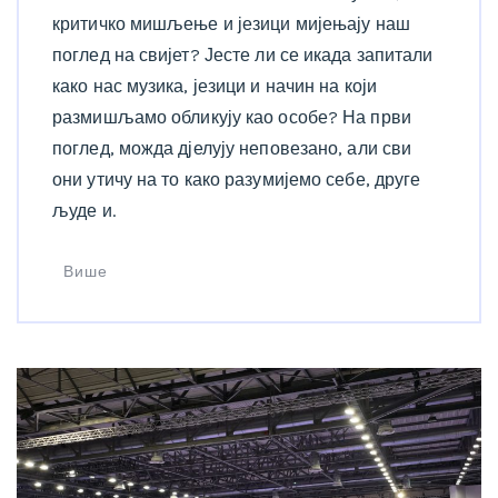
критичко мишљење и језици мијењају наш
поглед на свијет? Јесте ли се икада запитали
како нас музика, језици и начин на који
размишљамо обликују као особе? На први
поглед, можда дјелују неповезано, али сви
они утичу на то како разумијемо себе, друге
људе и.
Више