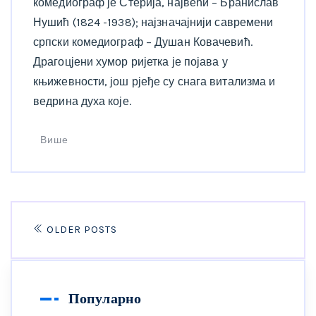
комедиограф је Стерија, највећи – Бранислав
Нушић (1824 -1938); најзначајнији савремени
српски комедиограф – Душан Ковачевић.
Драгоцјени хумор ријетка је појава у
књижевности, још рјеђе су снага витализма и
ведрина духа које.
Више
OLDER POSTS
Популарно