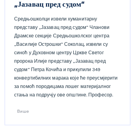
„Јазавац пред судом“
Средњошколци извели хуманитарну
представу „Јазавац пред судом“ Чланови
Драмске секције Средњошколског центра
„Василије Острошки“ Соколац, извели су
синоћ у Духовном центру Цркве Светог
пророка Илије представу „Јазавац пред
судом“ Петра Кочића и прикупили 349
конвертибилних марака које ће преусмјерити
за помоћ породицама лошег материјалног
стања на подручју ове општине. Професор.
Више