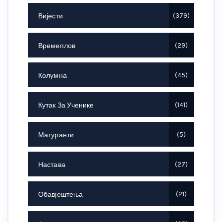
Вијести
379
Времеплов
29
Колумна
45
Кутак За Ученике
141
Матуранти
5
Настава
27
Обавјештења
21