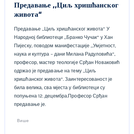
Предавање ,,Циљ хришћанског
живота“
Предавање ,,Циљ хришћанског живота“ У
Народној библиотеци ,,Бранко Чучак” у Хан
Пијеску, поводом манифестације ,,Умјетност,
наука и култура – дани Милана Радуловића”,
професор, мастер теологије Срђан Новаковић
одржао је предавање на тему ,,Циљ
хришћанског живота”. Заинтересованост је
била велика, сва мјеста у библиотеци су
попуњена 12. децембра.Професор Срђан
предавање је.
Више