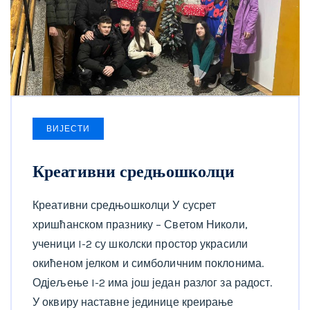
ВИЈЕСТИ
Креативни средњошколци
Креативни средњошколци У сусрет
хришћанском празнику – Светом Николи,
ученици I-2 су школски простор украсили
окићеном јелком и симболичним поклонима.
Одјељење I-2 има још један разлог за радост.
У оквиру наставне јединице креирање