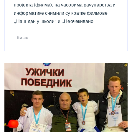
пројекта (филма), на часовима рачунарства и
информатике снимили су кратке филмове
,,Наш дан у школи“ и ,,Неочекивано.
Више