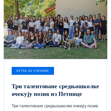
КУТАК ЗА УЧЕНИКЕ
Три талентоване средњошколке
очекују позив из Петнице
Три талентоване средњошколке очекују позив