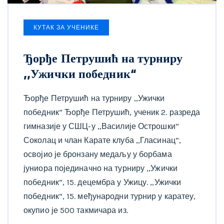
КУТАК ЗА УЧЕНИКЕ
Ђорђе Петрушић на турниру
,,Ужички победник“
Ђорђе Петрушић на турниру ,,Ужички
победник“ Ђорђе Петрушић, ученик 2. разреда
гимназије у СШЦ-у ,,Василије Острошки“
Соколац и члан Карате клуба ,,Гласинац“,
освојио је бронзану медаљу у борбама
јуниора појединачно на турниру ,,Ужички
победник“, 15. децембра у Ужицу. ,,Ужички
победник“, 15. међународни турнир у каратеу,
окупио је 500 такмичара из.