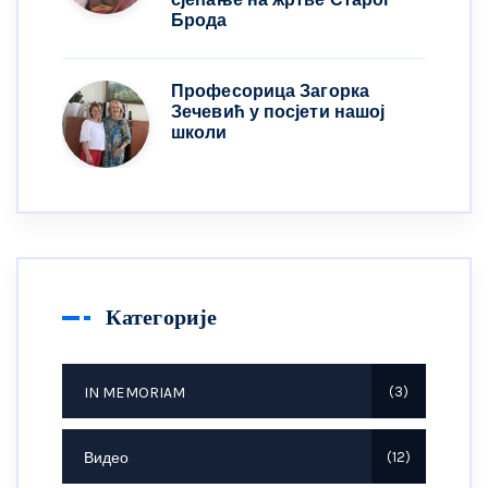
Брода
Професорица Загорка
Зечевић у посјети нашој
школи
Категорије
IN MEMORIAM
3
Видео
12