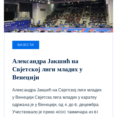
ВИЈЕСТИ
Александра Јакшић на
Свјетској лиги младих у
Венецији
Александра Јакшић на Свјетској лиги младих
у Венецији Свјетска лига младих у каратеу
одржана је у Венецији, од 4. до 8. децембра.
Учествовало је преко 4000 такмичара из 81