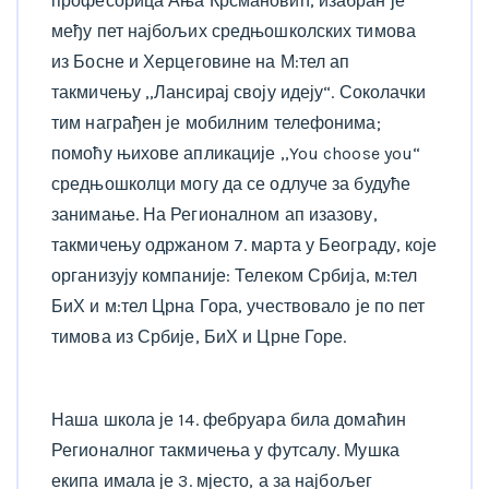
професорица Ања Крсмановић, изабран је
међу пет најбољих средњошколских тимова
из Босне и Херцеговине на М:тел ап
такмичењу ,,Лансирај своју идеју“. Соколачки
тим награђен је мобилним телефонима;
помоћу њихове апликације ,,You choose you“
средњошколци могу да се одлуче за будуће
занимање. На Регионалном ап изазову,
такмичењу одржаном 7. марта у Београду, које
организују компаније: Телеком Србија, м:тел
БиХ и м:тел Црна Гора, учествовало је по пет
тимова из Србије, БиХ и Црне Горе.
Наша школа је 14. фебруара била домаћин
Регионалног такмичења у футсалу. Мушка
екипа имала је 3. мјесто, а за најбољег