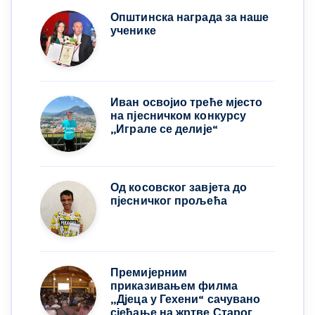
Општинска награда за наше
ученике
Иван освојио треће мјесто
на пјесничком конкурсу
,,Играле се делије“
Од косовског завјета до
пјесничког прољећа
Премијерним
приказивањем филма
„Дјеца у Гехени“ сачувано
сјећање на жртве Старог