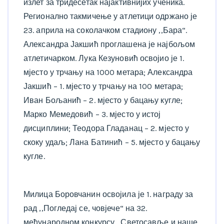
излет за тридесетак најактивнијих ученика.
Регионално такмичење у атлетици одржано је
23. априла на соколачком стадиону ,,Бара“.
Александра Јакшић проглашена је најбољом
атлетичарком. Лука Кезуновић освојио је 1.
мјесто у трчању на 1000 метара; Александра
Јакшић – 1. мјесто у трчању на 100 метара;
Иван Бољанић – 2. мјесто у бацању кугле;
Марко Мемедовић – 3. мјесто у истој
дисциплини; Теодора Гладанац – 2. мјесто у
скоку удаљ; Лана Батинић – 5. мјесто у бацању
кугле.
Милица Боровчанин освојила је 1. награду за
рад ,,Погледај се, човјече“ на 32.
међународном конкурсу ,,Светосавље и наше