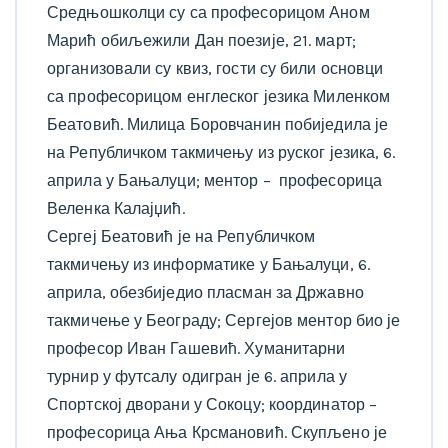
Средњошколци су са професорицом Аном
Марић обиљежили Дан поезије, 21. март;
организовали су квиз, гости су били основци
са професорицом енглеског језика Миленком
Беатовић. Милица Боровчанин побиједила је
на Републичком такмичењу из руског језика, 6.
априла у Бањалуци; ментор – професорица
Веленка Калајџић.
Сергеј Беатовић је на Републичком
такмичењу из информатике у Бањалуци, 6.
априла, обезбиједио пласман за Државно
такмичење у Београду; Сергејов ментор био је
професор Иван Гашевић. Хуманитарни
турнир у футсалу одигран је 6. априла у
Спортској дворани у Сокоцу; координатор –
професорица Ања Крсмановић. Скупљено је