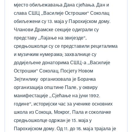
мјесто обиљежавања Дана сјећања. Дан и
слава СШЦ ,,Василије Острошки“ Соколац
обиљежени су 13. маја у Парохијском дому.
Чланови Драмске секције одиграли су
представу ,,Лајање на звијезде“,
средњошколци су се представили рециталима
и музичким нумерама; захвалнице су
додијељене донаторима СШЦ-а ,,Василије
Острошки“ Соколац. Посјету Новом
Зејтинлику организовала је Борачка
организација општине Пале, у оквиру
манифестације ,,Сјећање на јуни 1992.
године“, историјски час за ученике основних
школа из Сокоца, Мокрог, Пала и соколачке
средњошколце одржан је 15. маја у
Парохијском дому. Од 11. до 18. маја трајала је