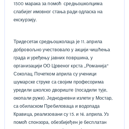
1500 марака за помоћ средњошколцима
слабијег имовног стања ради одласка на
екскурзију.
Тридесетак средњошколаца је 11. априла
добровољно учествовало у акцији чишћења
града и уређењу јавних површина, у
организацији ОО Црвеног крста ,,Романија“
Соколац. Почетком априла су ученици
шумарске струке са својим професорима
уредили школско двориште (посадили тује,
окопали руже). Једнодневни излети у Мостар,
са обиласком Пребиловаца и водопада
Кравица, реализовани су 15. и 16. априла. Уз
помоћ спонзора, обезбијеђен је бесплатан