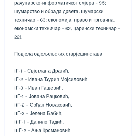
рачунарско-информатичког смјера – 95;
шумарство и обрада дрвета, шумарски
техничар – 63; економија, право и трговина,
економски техничар – 62, царински техничар –
22).
Подјела одјељењских старјешинстава
IГ-1 – Свјетлана Драгић,
IГ-2 – Ивана Ђурић Мојсиловић,
IГ-3 – Иван Гашевић,
IIГ-1 – Јована Рацковић,
IIГ-2 – Срђан Новаковић,
IIГ-3 – Јелена Бабић,
IIIГ-1 – Данило Тадић,
IIIГ-2 – Ања Крсмановић,