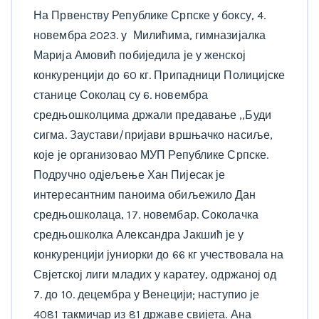
На Првенству Републике Српске у боксу, 4.
новембра 2023. у Милићима, гимназијалка
Марија Амовић побиједила је у женској
конкуренцији до 60 кг. Припадници Полицијске
станице Соколац су 6. новембра
средњошколцима држали предавање ,,Буди
сигма. Заустави/пријави вршњачко насиље,
које је организовао МУП Републике Српске.
Подручно одјељење Хан Пијесак је
интересантним паноима обиљежило Дан
средњошколаца, 17. новембар. Соколачка
средњошколка Александра Јакшић је у
конкуренцији јуниорки до 66 кг учествовала на
Свјетској лиги младих у каратеу, одржаној од
7. до 10. децембра у Венецији; наступио је
4081 такмичар из 81 државе свијета. Ана