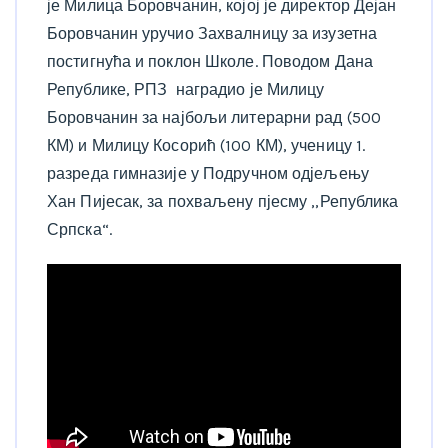
је Милица Боровчанин, којој је директор Дејан
Боровчанин уручио Захвалницу за изузетна
постигнућа и поклон Школе. Поводом Дана
Републике, РПЗ наградио је Милицу
Боровчанин за најбољи литерарни рад (500
КМ) и Милицу Косорић (100 КМ), ученицу 1.
разреда гимназије у Подручном одјељењу
Хан Пијесак, за похваљену пјесму ,,Република
Српска“.