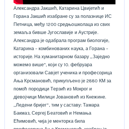
Александра Јакшић, Катарина Цвијетић и
Горана Јакшић изабране су за полазнице ИС
Петница, међу 1200 средњошколаца из свих
земаља бивше Југославије и Аустрије.
Александра је одабрала програм биологије,
Катарина – комбинованих наука, а Горана –
историје. На хуманитарном базару ,,Заједно
можемо више“, који су 10. фебруара
организовали Савјет ученика и професорица
Ања Крсмановић, прикупљено је 2880 КМ за
помоћ породици Терзић из Мокрог и
дјевојчици Милици Јовановић из Кнежине.
,,Ледени бријег“, тим у саставу: Тамара
Бакмаз, Сергеј Беатовић и Немања
Ећимовић, чија је менторка била