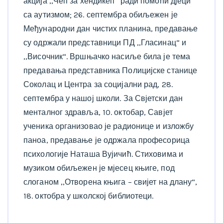
акција ,,Чеп за хендикеп“ ради помоћи дјеци
са аутизмом; 26. септембра обиљежен је
Међународни дан чистих планина, предавање
су одржали представници ПД ,,Гласинац“ и
,,Височник“. Вршњачко насиље била је тема
предавања представника Полицијске станице
Соколац и Центра за социјални рад, 28.
септембра у нашој школи. За Свјетски дан
менталног здравља, 10. октобар, Савјет
ученика организовао је радионице и изложбу
паноа, предавање је одржала професорица
психологије Наташа Вујичић. Стиховима и
музиком обиљежен је мјесец књиге, под
слоганом ,,Отворена књига – свијет на длану“,
18. октобра у школској библиотеци.