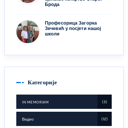
Брода
Професорица Загорка
Зечевић у посјети нашој
школи
Категорије
IN MEMORIAM
3
Видео
12