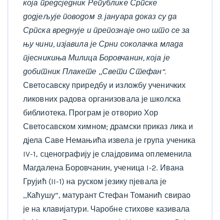
која предсједник Републике Српске
додјељује поводом 9. јануара доказ су да
Српска вреднује и препознаје оно што се за
њу чини, изјавила је Срни соколачка млада
пјесникиња Милица Боровчанин, која је
добитник Плакете „Свети Стефан“.
Светосавску приредбу и изложбу ученичких
ликовних радова организовала је школска
библиотека. Програм је отворио Хор
Светосавском химном; драмски приказ лика и
дјела Саве Немањића извела је група ученика
IV-1, сценографију је слајдовима оплеменила
Магдалена Боровчанин, ученица I-2. Ивана
Грујић (II-1) на руском језику пјевала је
,,Каћушу“, матурант Стефан Томанић свирао
је на клавијатури. Чаробне стихове казивала