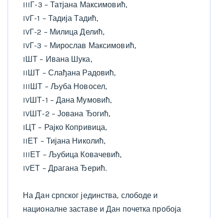
IIIГ-3 – Татјана Максимовић,
IVГ-1 – Тадија Тадић,
IVГ-2 – Милица Делић,
IVГ-3 – Мирослав Максимовић,
IШТ – Ивана Шука,
IIШТ – Слађана Радовић,
IIIШТ – Љуба Новосел,
IVШТ-1 – Дана Мумовић,
IVШТ-2 – Јована Ђогић,
IЦТ – Рајко Копривица,
IIЕТ – Тијана Николић,
IIIЕТ – Љубица Ковачевић,
IVЕТ – Драгана Ђерић.
На Дан српског јединства, слободе и
националне заставе и Дан почетка пробоја