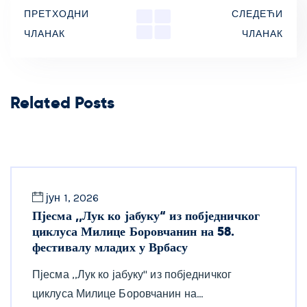
ПРЕТХОДНИ
СЛЕДЕЋИ
ЧЛАНАК
ЧЛАНАК
Related Posts
јун 1, 2026
Пјесма ,,Лук ко јабуку“ из побједничког
циклуса Милице Боровчанин на 58.
фестивалу младих у Врбасу
Пјесма ,,Лук ко јабуку" из побједничког
циклуса Милице Боровчанин на…