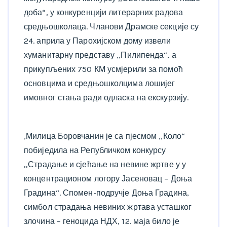
доба“, у конкуренцији литерарних радова
средњошколаца. Чланови Драмске секције су
24. априла у Парохијском дому извели
хуманитарну представу ,,Пилипенда“, а
прикупљених 750 КМ усмјерили за помоћ
основцима и средњошколцима лошијег
имовног стања ради одласка на екскурзију.
,Милица Боровчанин је са пјесмом ,,Коло“
побиједила на Републичком конкурсу
,,Страдање и сјећање на невине жртве у у
концентрационом логору Јасеновац – Доња
Градина“. Спомен-подручје Доња Градина,
симбол страдања невиних жртава усташког
злочина – геноцида НДХ, 12. маја било је