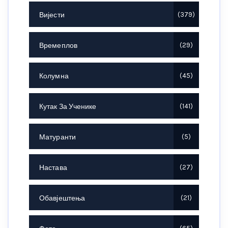
Вијести
379
Времеплов
29
Колумна
45
Кутак За Ученике
141
Матуранти
5
Настава
27
Обавјештења
21