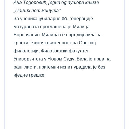
Ана Тодоровић, једна од аутора књиге
,,Наших пет минута“
За ученика јубиларне 60. генерације
матураната проглашена је Милица
Боровчанин. Милица се опредијелила за
српски језик и књижевност на Српској
филологији, Филозофски факултет
Универзитета у Новом Саду. Била је прва на
ранг листи, пријемни испит урадила је без
иједне грешке.