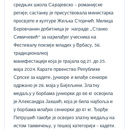
средњих школа Сарајевско – романијске
регије; састанку је присуствовала министарка
просвјете и културе Жељка Стојичић. Милица
Боровчанин добитница је награде ,,Станко
Симичевић“ за најмлађег учесника на
Фестивалу поезије младих у Врбасу, 56.
традиционалној
манифестацији која је трајала од 21. до 25.
маја 2024. Карате првенство Републике
Српске за кадете, јуниоре и млађе сениоре
одржано је 26. маја у Бијељини. Златну
медаљу у борбама јуниорки до 66 кг освојила
је Александра Јакшић, која је била најбоља и
у борбама млађих сениорки до 61 кг. Ђорђе
Петрушић такође је освојио златну медаљу на
истом такмичењу, у тешкој категорији – кадети.