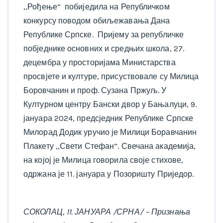
,,Рођење“ побиједила на Републичком
конкурсу поводом обиљежавања Дана
Републике Српске. Пријему за републичке
побједнике основних и средњих школа, 27.
децембра у просторијама Министарства
просвјете и културе, присуствовале су Милица
Боровчанин и проф. Сузана Пржуљ. У
Културном центру Бански двор у Бањалуци, 9.
јануара 2024, предсједник Републике Српске
Милорад Додик уручио је Милици Боравчанин
Плакету ,,Свети Стефан“. Свечана академија,
на којој је Милица говорила своје стихове,
одржана је 11. јануара у Позоришту Приједор.
СОКОЛАЦ, 11. ЈАНУАРА /СРНА/ – Признања