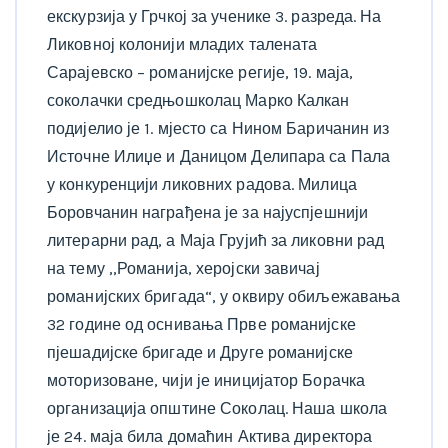
екскурзија у Грчкој за ученике 3. разреда. На
Ликовној колонији младих талената
Сарајевско – романијске регије, 19. маја,
соколачки средњошколац Марко Калкан
подијелио је 1. мјесто са Нином Баричанин из
Источне Илиџе и Даницом Делипара са Пала
у конкуренцији ликовних радова. Милица
Боровчанин награђена је за најуспјешнији
литерарни рад, а Маја Грујић за ликовни рад
на тему ,,Романија, херојски завичај
романијских бригада“, у оквиру обиљежавања
32 године од оснивања Прве романијске
пјешадијске бригаде и Друге романијске
моторизоване, чији је иницијатор Борачка
организација општине Соколац. Наша школа
је 24. маја била домаћин Актива директора