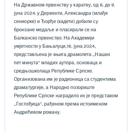
На Државном првенству у каратеу, од 8. до 9.
јуна 2024. у Дервенти, Александра (млађе
сениорке) и Ђорђе (кадети) добили су
бронзане медаље и пласирали се на
Балканско првенство. На Академији
умјетности у Бањалуци,18. јуна 2024,
представљена је књига драмолета ,,Наших
пет минута“ младих аутора, основаца и
средњошколаца Републике Српске.
Организована им је радионица са студентима
драматургије, а Народно позориште
Републике Српске наградило их је представом
,,Госпођица“, рађеном према истоименом
Андрићевом роману.