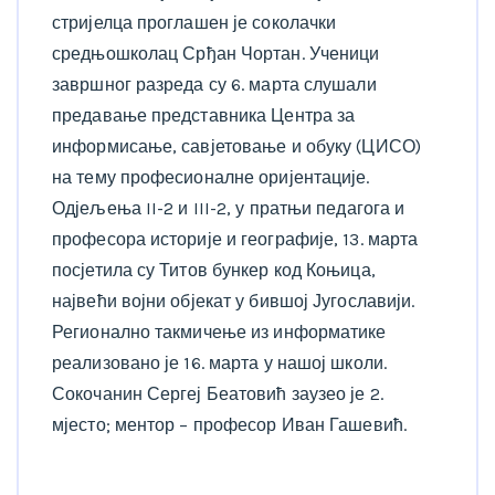
стријелца проглашен је соколачки
средњошколац Срђан Чортан. Ученици
завршног разреда су 6. марта слушали
предавање представника Центра за
информисање, савјетовање и обуку (ЦИСО)
на тему професионалне оријентације.
Одјељења II-2 и III-2, у пратњи педагога и
професора историје и географије, 13. марта
посјетила су Титов бункер код Коњица,
највећи војни објекат у бившој Југославији.
Регионално такмичење из информатике
реализовано је 16. марта у нашој школи.
Сокочанин Сергеј Беатовић заузео је 2.
мјесто; ментор – професор Иван Гашевић.