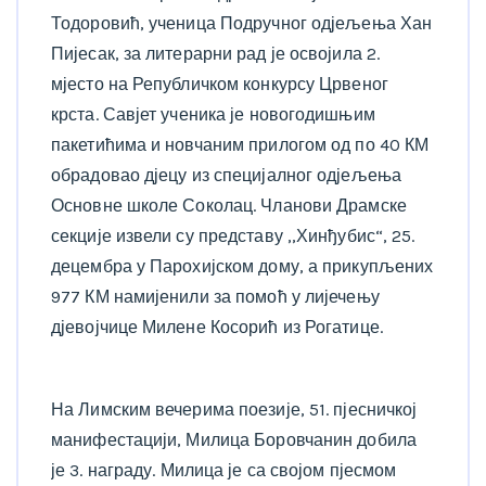
Тодоровић, ученица Подручног одјељења Хан
Пијесак, за литерарни рад је освојила 2.
мјесто на Републичком конкурсу Црвеног
крста. Савјет ученика је новогодишњим
пакетићима и новчаним прилогом од по 40 КМ
обрадовао дјецу из специјалног одјељења
Основне школе Соколац. Чланови Драмске
секције извели су представу ,,Хинђубис“, 25.
децембра у Парохијском дому, а прикупљених
977 КМ намијенили за помоћ у лијечењу
дјевојчице Милене Косорић из Рогатице.
На Лимским вечерима поезије, 51. пјесничкој
манифестацији, Милица Боровчанин добила
је 3. награду. Милица је са својом пјесмом