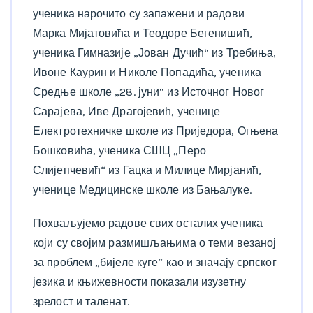
ученика нарочито су запажени и радови
Марка Мијатовића и Теодоре Бегенишић,
ученика Гимназије „Јован Дучић“ из Требиња,
Ивоне Каурин и Николе Попадића, ученика
Средње школе „28. јуни“ из Источног Новог
Сарајева, Иве Драгојевић, ученице
Електротехничке школе из Приједора, Огњена
Бошковића, ученика СШЦ „Перо
Слијепчевић“ из Гацка и Милице Мирјанић,
ученице Медицинске школе из Бањалуке.
Похваљујемо радове свих осталих ученика
који су својим размишљањима о теми везаној
за проблем „бијеле куге“ као и значају српског
језика и књижевности показали изузетну
зрелост и таленат.