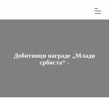
Добитници награде „Млади
србиста“ -