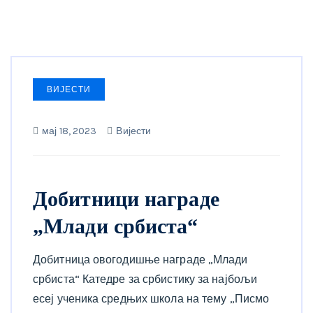
ВИЈЕСТИ
мај 18, 2023
Вијести
Добитници награде
„Млади србиста“
Добитница овогодишње награде „Млади
србиста“ Катедре за србистику за најбољи
есеј ученика средњих школа на тему „Писмо