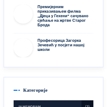
Премијерним
приказивањем филма
„Дјеца у Гехени“ сачувано
сјећање на жртве Старог
Брода
Професорица Загорка
Зечевић у посјети нашој
школи
Категорије
IN MEMORIAM
3