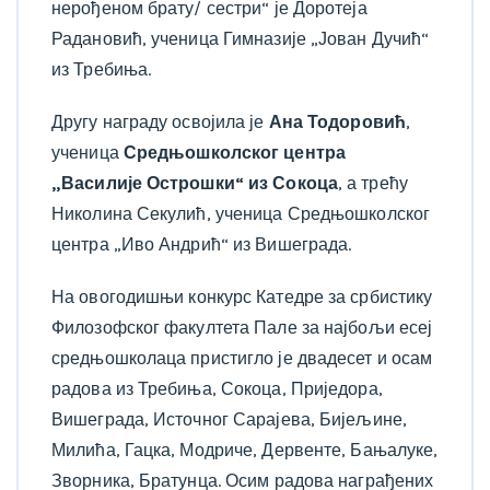
нерођеном брату/ сестри“ је Доротеја
Радановић, ученица Гимназије „Јован Дучић“
из Требиња.
Другу награду освојила је
Ана Тодоровић
,
ученица
Средњошколског центра
„Василије Острошки“ из Сокоца
, а трећу
Николина Секулић, ученица Средњошколског
центра „Иво Андрић“ из Вишеграда.
На
овогодишњи конкурс Катедре за србистику
Филозофског факултета Пале за најбољи есеј
средњошколаца пристигло је двадесет и осам
радова из Требиња, Сокоца, Приједора,
Вишеграда, Источног Сарајева, Бијељине,
Милића, Гацка, Модриче, Дервенте, Бањалуке,
Зворника, Братунца. Осим радова награђених