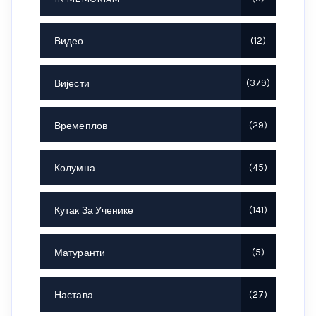
Видео
12
Вијести
379
Времеплов
29
Колумна
45
Кутак За Ученике
141
Матуранти
5
Настава
27