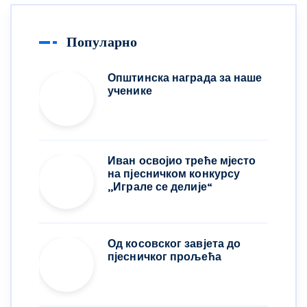
Популарно
Општинска награда за наше
ученике
Иван освојио треће мјесто
на пјесничком конкурсу
,,Играле се делије“
Од косовског завјета до
пјесничког прољећа