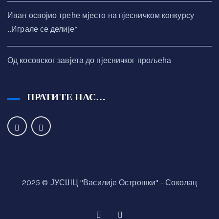
Иван освојио треће мјесто на пјесничком конкурсу
,,Играле се делије“
Од косовског завјета до пјесничког прољећа
ПРАТИТЕ НАС…
2025 © ЈУСШЦ "Василије Острошки" - Соколац