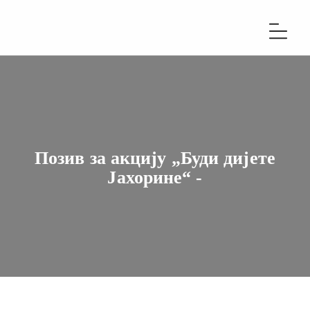
Позив за акцију „Буди дијете
Јахорине“ -