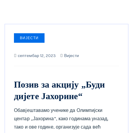
ВИЈЕСТИ
септембар 12, 2023
Вијести
Позив за акцију „Буди
дијете Јахорине“
Обавјештавамо ученике да Олимпијски
центар „Јахорина“, како годинама уназад,
тако и ове године, организује сада већ