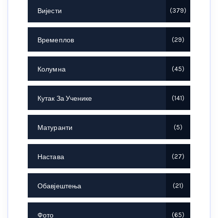
Вијести
379
Времеплов
29
Колумна
45
Кутак За Ученике
141
Матуранти
5
Настава
27
Обавјештења
21
Фото
65