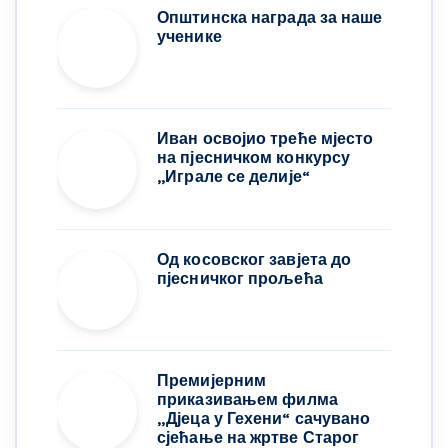
Општинска награда за наше
ученике
Иван освојио треће мјесто
на пјесничком конкурсу
,,Играле се делије“
Од косовског завјета до
пјесничког прољећа
Премијерним
приказивањем филма
„Дјеца у Гехени“ сачувано
сјећање на жртве Старог