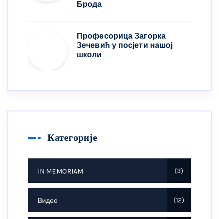
Брода
Професорица Загорка
Зечевић у посјети нашој
школи
Категорије
IN MEMORIAM
3
Видео
12