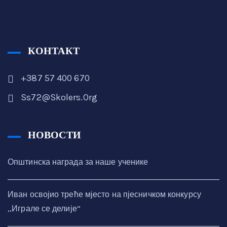
КОНТАКТ
+387 57 400 670
Ss72@skolers.org
НОВОСТИ
Општинска награда за наше ученике
Иван освојио треће мјесто на пјесничком конкурсу
,,Играле се делије“