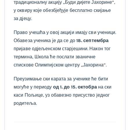
традиционалну акцију „Буди дијете Јахорине“,
у оквиру које обезбјеђује бесплатно скијање
за дјецу.
Право учешћа у овој акцији имају сви ученици.
Обавеза ученика је да се до
18. септембра
пријаве одјељенском старјешини. Након тог
термина, Школа ће послати званичне
спискове Олимпијском центру „Јахорина“.
Преузимање ски карата за ученике ће бити
могуће у периоду
од 1. до 15. октобра
на ски
каси Пољице, уз обавезно присуство једног
родитеља.