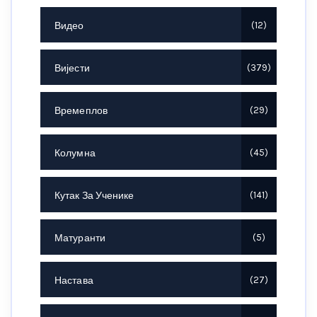
Видео
12
Вијести
379
Времеплов
29
Колумна
45
Кутак За Ученике
141
Матуранти
5
Настава
27