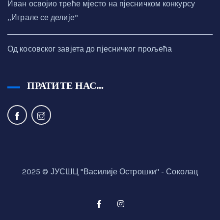
Иван освојио треће мјесто на пјесничком конкурсу
,,Играле се делије“
Од косовског завјета до пјесничког прољећа
ПРАТИТЕ НАС…
2025 © ЈУСШЦ "Василије Острошки" - Соколац