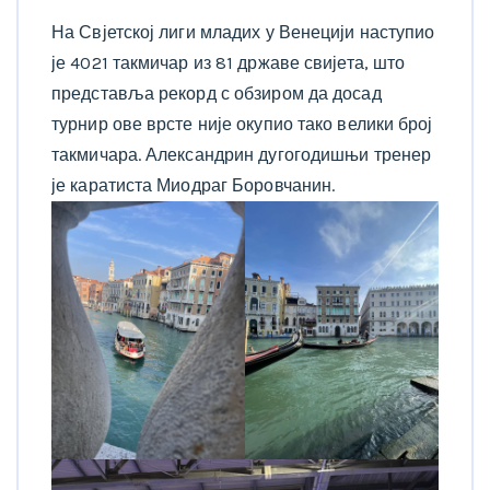
На Свјетској лиги младих у Венецији наступио
је 4021 такмичар из 81 државе свијета, што
представља рекорд с обзиром да досад
турнир ове врсте није окупио тако велики број
такмичара. Александрин дугогодишњи тренер
је каратиста Миодраг Боровчанин.