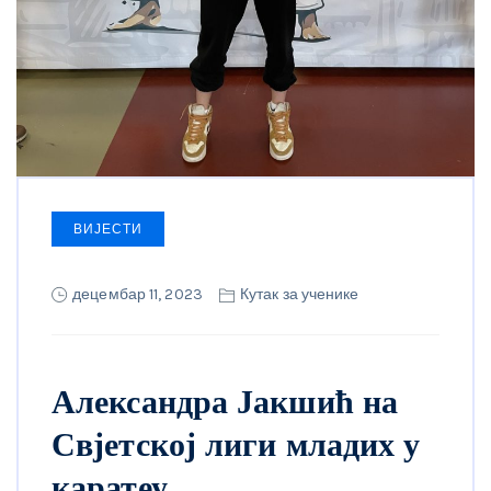
ВИЈЕСТИ
децембар 11, 2023
Кутак за ученике
Александра Јакшић на
Свјетској лиги младих у
каратеу