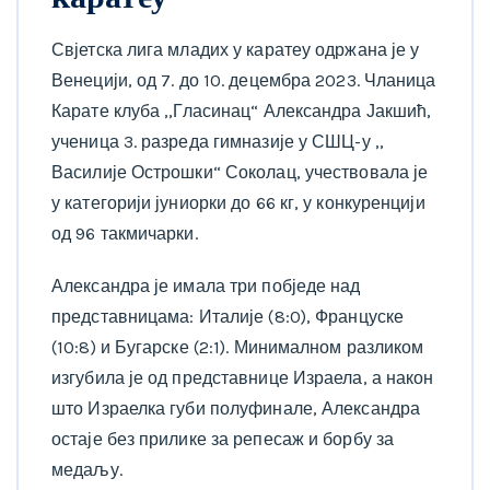
Свјетска лига младих у каратеу одржана је у
Венецији, од 7. до 10. децембра 2023. Чланица
Карате клуба ,,Гласинац“ Александра Јакшић,
ученица 3. разреда гимназије у СШЦ-у ,,
Василије Острошки“ Соколац, учествовала је
у категорији јуниорки до 66 кг, у конкуренцији
од 96 такмичарки.
Александра је имала три побједе над
представницама: Италије (8:0), Француске
(10:8) и Бугарске (2:1). Минималном разликом
изгубила је од представнице Израела, а након
што Израелка губи полуфинале, Александра
остаје без прилике за репесаж и борбу за
медаљу.