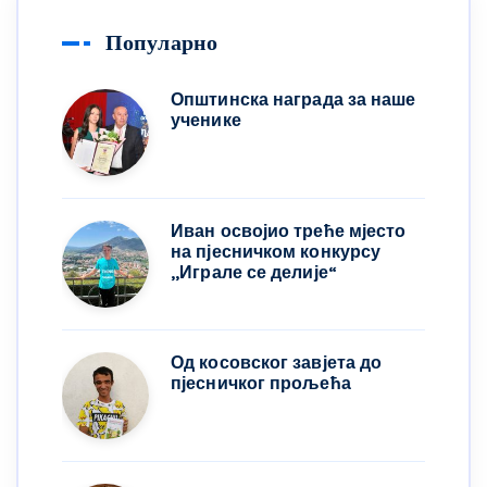
Популарно
Општинска награда за наше
ученике
Иван освојио треће мјесто
на пјесничком конкурсу
,,Играле се делије“
Од косовског завјета до
пјесничког прољећа