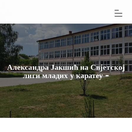
Александра Јакшић на Свјетској
лиги младих у каратеу -