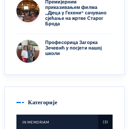
Премијерним
приказивањем филма
„Дјеца у Гехени“ сачувано
сјећање на жртве Старог
Брода
Професорица Загорка
Зечевић у посјети нашој
школи
Категорије
IN MEMORIAM
3