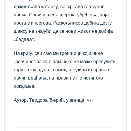
доживљава катарзу, васкрсава га љубав
према Соњи и њена вјерска убјеђења, која
постају и његова. Раскољников добија другу
шансу не знајући да се нови живот не добија
„бадава“.
На крају, сви смо ми грешници који чине
„злочине“ за које нам нико не може пресудити
гору казну од нас самих, а једини исправан
начин враћања на прави пут је истинско
покајање.
Аутор: Теодора Ђерић, ученица IV-1