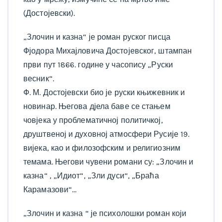
(Достојевски).
„Злочин и казна“ је роман руског писца
Фјодора Михајловича Достојевског, штампан
први пут 1866. године у часопису „Руски
весник“.
Ф. М. Достојевски био је руски књижевник и
новинар. Његова дјела баве се стањем
човјека у проблематичној политичкој,
друштвеној и духовној атмосфери Русије 19.
вијека, као и филозофским и религиозним
темама. Његови чувени романи су: „Злочин и
казна“ , „Идиот“, „Зли дуси“, „Браћа
Карамазови“…
„Злочин и казна “ је психолошки роман који