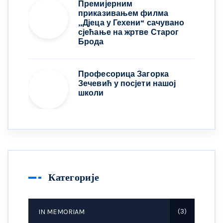
Премијерним
приказивањем филма
„Дјеца у Гехени“ сачувано
сјећање на жртве Старог
Брода
Професорица Загорка
Зечевић у посјети нашој
школи
Категорије
IN MEMORIAM
3