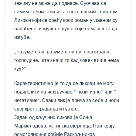
тежину не може да поднесе. Суочава са
самим собом, али и са спољашњим свијетом.
Ликови који се срећу кроз роман углавном су
напаћене, измучене душе које немају шта да
изгубе.
„Разумете ли, разумете ли ви, поштовани
господине, шта значи то кад човек више нема
куд?“
Карактеристично је то да се ликови не могу
подијелити на искључиво “ позитивне“ или “
негативне“. Сваки лик је прича за себе и носи
свој крст страдања и патње.
Један од кључних ликова је Соња
Мармеладова, истинска вјерница. При крају
осмогодишње робије Раскољников