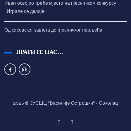
Иван освојио треће мјесто на пјесничком конкурсу
,,Играле се делије“
Од косовског завјета до пјесничког прољећа
ПРАТИТЕ НАС…
2025 © ЈУСШЦ "Василије Острошки" - Соколац