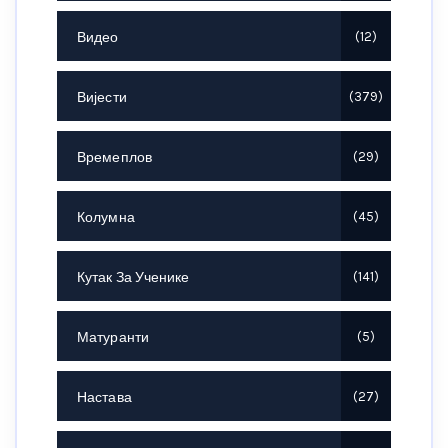
Видео
12
Вијести
379
Времеплов
29
Колумна
45
Кутак За Ученике
141
Матуранти
5
Настава
27