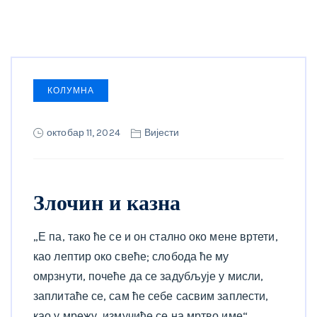
КОЛУМНА
октобар 11, 2024
Вијести
Злочин и казна
„Е па, тако ће се и он стално око мене вртети,
као лептир око свеће; слобода ће му
омрзнути, почеће да се задубљује у мисли,
заплитаће се, сам ће себе сасвим заплести,
као у мрежу, измучиће се на мртво име“