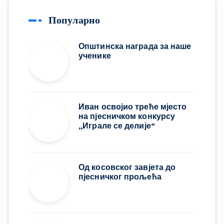
Популарно
Општинска награда за наше
ученике
Иван освојио треће мјесто
на пјесничком конкурсу
,,Играле се делије“
Од косовског завјета до
пјесничког прољећа