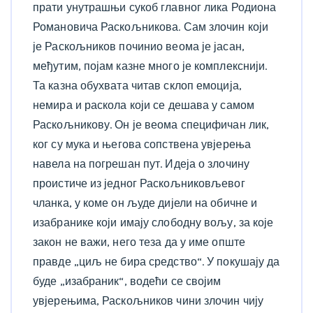
прати унутрашњи сукоб главног лика Родиона
Романовича Раскољникова. Сам злочин који
је Раскољников починио веома је јасан,
међутим, појам казне много је комплекснији.
Та казна обухвата читав склоп емоција,
немира и раскола који се дешава у самом
Раскољникову. Он је веома специфичан лик,
ког су мука и његова сопствена увјерења
навела на погрешан пут. Идеја о злочину
проистиче из једног Раскољниковљевог
чланка, у коме он људе дијели на обичне и
изабранике који имају слободну вољу, за које
закон не важи, него теза да у име опште
правде „циљ не бира средство“. У покушају да
буде „изабраник“, водећи се својим
увјерењима, Раскољников чини злочин чију