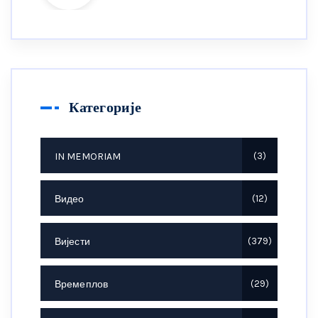
Категорије
IN MEMORIAM
3
Видео
12
Вијести
379
Времеплов
29