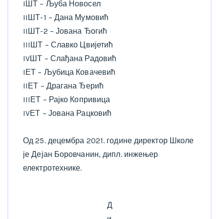
IШТ – Љуба Новосел
IIШТ-1 – Дана Мумовић
IIШТ-2 – Јована Ђогић
IIIШТ – Славко Цвијетић
IVШТ – Слађана Радовић
IЕТ – Љубица Ковачевић
IIЕТ – Драгана Ђерић
IIIЕТ – Рајко Копривица
IVЕТ – Јована Рацковић
Од 25. децембра 2021. године директор Школе
је Дејан Боровчанин, дипл. инжењер
електротехнике.
Д
и