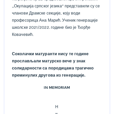
,,Окупација српског језика“ представили су се
чланови Драмске секције, коју води
професорица Ана Марић. Ученик генерације
школске 2021/2022. године био је Ђорђе
Ковачевић.
Соколачки матуранти нису те године
прослављали матурско вече у знак
солидарности са породицама трагично
преминулих другова из генерације.
IN MEMORIAM
Н
и