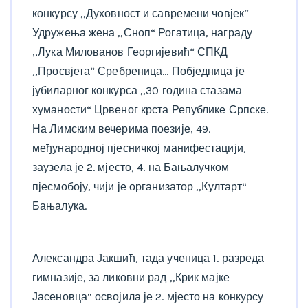
конкурсу ,,Духовност и савремени човјек“
Удружења жена ,,Сноп“ Рогатица, награду
,,Лука Милованов Георгијевић“ СПКД
,,Просвјета“ Сребреница… Побједница је
јубиларног конкурса ,,30 година стазама
хуманости“ Црвеног крста Републике Српске.
На Лимским вечерима поезије, 49.
међународној пјесничкој манифестацији,
заузела је 2. мјесто, 4. на Бањалучком
пјесмобоју, чији је организатор ,,Култарт“
Бањалука.
Александра Јакшић, тада ученица 1. разреда
гимназије, за ликовни рад ,,Крик мајке
Јасеновца“ освојила је 2. мјесто на конкурсу