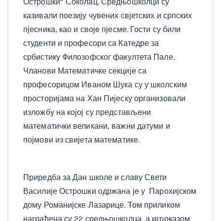
Острошки“ Соколац. Средњошколци су
казивали поезију чувених свјетских и српских
пјесника, као и своје пјесме. Гости су били
студенти и професори са Катедре за
србистику Филозофског факултета Пале.
Чланови Математичке секције са
професорицом Иваном Шука су у школским
просторијама на Хан Пијеску организовали
изложбу на којој су представљени
математички великани, важни датуми и
појмови из свијета математике.
Приредба за Дан школе и славу Свети
Василије Острошки одржана је у Парохијском
дому Романијске Лазарице. Том приликом
награђена су 22 средњошколца, а игроказом