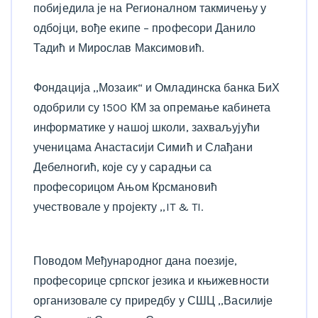
побиједила је на Регионалном такмичењу у
одбојци, вође екипе – професори Данило
Тадић и Мирослав Максимовић.
Фондација ,,Мозаик“ и Омладинска банка БиХ
одобрили су 1500 КМ за опремање кабинета
информатике у нашој школи, захваљујући
ученицама Анастасији Симић и Слађани
Дебелногић, које су у сарадњи са
професорицом Ањом Крсмановић
учествовале у пројекту ,,IT & TI.
Поводом Међународног дана поезије,
професорице српског језика и књижевности
организовале су приредбу у СШЦ ,,Василије