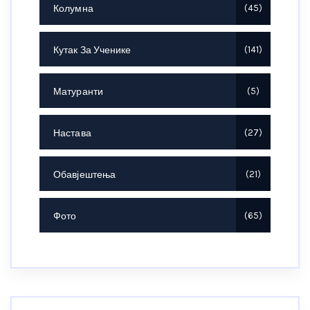
Колумна
45
Кутак За Ученике
141
Матуранти
5
Настава
27
Обавјештења
21
Фото
65