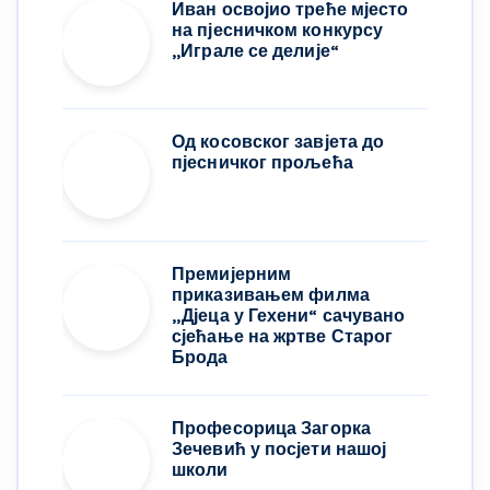
Иван освојио треће мјесто
на пјесничком конкурсу
,,Играле се делије“
Од косовског завјета до
пјесничког прољећа
Премијерним
приказивањем филма
„Дјеца у Гехени“ сачувано
сјећање на жртве Старог
Брода
Професорица Загорка
Зечевић у посјети нашој
школи