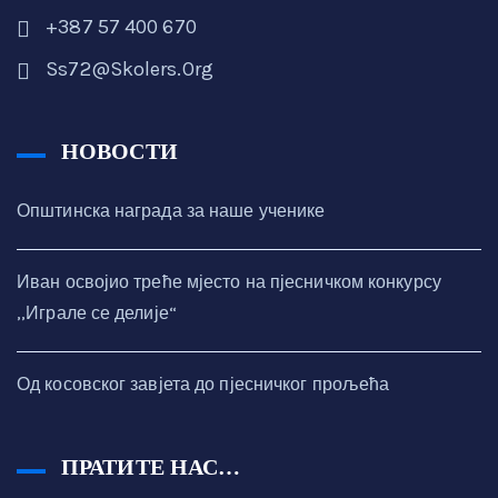
+387 57 400 670
Ss72@skolers.org
НОВОСТИ
Општинска награда за наше ученике
Иван освојио треће мјесто на пјесничком конкурсу
,,Играле се делије“
Од косовског завјета до пјесничког прољећа
ПРАТИТЕ НАС…