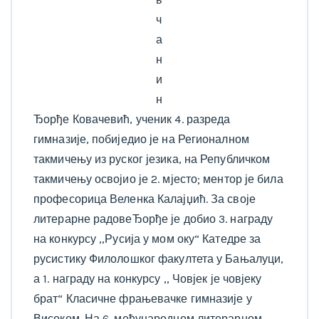
ч
а
н
и
н
Ђорђе Ковачевић, ученик 4. разреда
гимназије, побиједио је на Регионалном
такмичењу из руског језика, на Републичком
такмичењу освојио је 2. мјесто; ментор је била
професорица Веленка Калајџић. За своје
литерарне радовеЂорђе је добио 3. награду
на конкурсу ,,Русија у мом оку“ Катедре за
русистику Филолошког факултета у Бањалуци,
а 1. награду на конкурсу ,, Човјек је човјеку
брат“ Класичне фрањевачке гимназије у
Високом. На 6. међународном литерарном