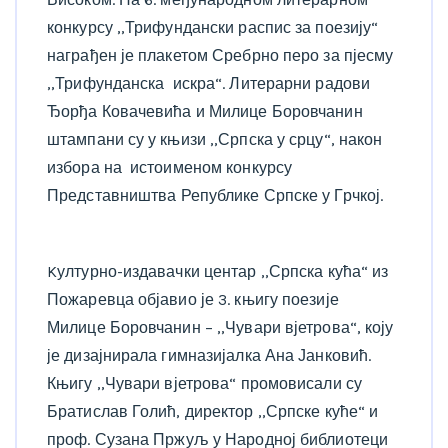
конкурсу ,,Трифундански распис за поезију“
награђен је плакетом Сребрно перо за пјесму
,,Трифунданска искра“. Литерарни радови
Ђорђа Ковачевића и Милице Боровчанин
штампани су у књизи ,,Српска у срцу“, након
избора на истоименом конкурсу
Представништва Републике Српске у Грчкој.
Kултурно-издавачки центар ,,Српска кућа“ из
Пожаревца објавио је 3. књигу поезије
Милице Боровчанин – ,,Чувари вјетрова“, коју
је дизајнирала гимназијалка Ана Јанковић.
Књигу ,,Чувари вјетрова“ промовисали су
Братислав Голић, директор ,,Српске куће“ и
проф. Сузана Пржуљ у Народној библиотеци