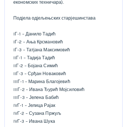
економских техничара).
Подјела одјељењских старјешинстава
IГ-1 – Данило Тадић
IГ-2 – Ања Крсмановић
IГ-3 – Татјана Максимовић
IIГ-1 – Тадија Тадић
IIГ-2 – Бојана Симић
IIГ-3 – Срђан Новаковић
IIIГ-1 – Марина Благојевић
IIIГ-2 – Ивана Ђурић Мојсиловић
IIIГ-3 – Јелена Бабић
IVГ-1 – Јелица Рајак
IVГ-2 – Сузана Пржуљ
IVГ-3 – Ивана Шука