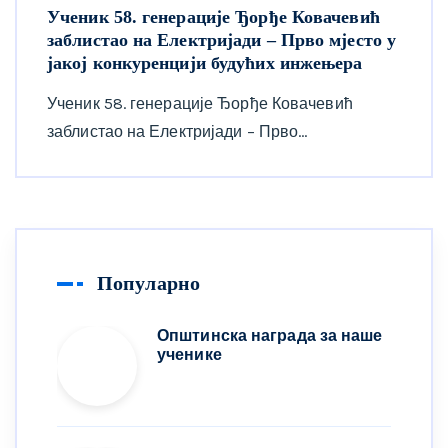
Ученик 58. генерације Ђорђе Ковачевић
заблистао на Електријади – Прво мјесто у
јакој конкуренцији будућих инжењера
Ученик 58. генерације Ђорђе Ковачевић
заблистао на Електријади – Прво…
Популарно
Општинска награда за наше
ученике