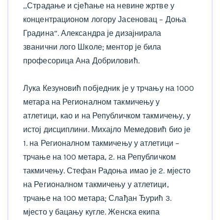
,,Страдање и сјећање на невине жртве у
концентрационом логору Јасеновац – Доња
Градина“. Александра је дизајнирала
званични лого Школе; ментор је била
професорица Ана Добриловић.
Лука Кезуновић побједник је у трчању на 1000
метара на Регионалном такмичењу у
атлетици, као и на Републичком такмичењу, у
истој дисциплини. Михајло Мемедовић био је
1. на Регионалном такмичењу у атлетици –
трчање на 100 метара, 2. на Републичком
такмичењу. Стефан Радоња имао је 2. мјесто
на Регионалном такмичењу у атлетици,
трчање на 100 метара; Слађан Ђурић 3.
мјесто у бацању кугле. Женска екипа