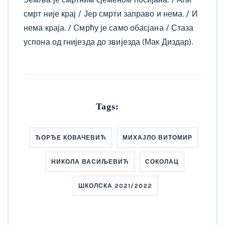
смрт није крај / Јер смрти заправо и нема. / И
нема краја. / Смрћу је само обасјана / Стаза
успона од гнијезда до звијезда (Мак Диздар).
Tags:
ЂОРЂЕ КОВАЧЕВИЋ
МИХАЈЛО ВИТОМИР
НИКОЛА ВАСИЉЕВИЋ
СОКОЛАЦ
ШКОЛСКА 2021/2022