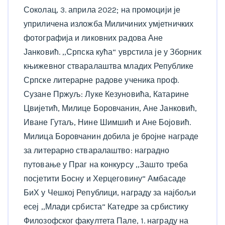
Соколац, 3. априла 2022; на промоцији је
уприличена изложба Миличиних умјетничких
фотографија и ликовних радова Ане
Јанковић. ,,Српска кућа“ уврстила је у Зборник
књижевног стваралаштва младих Републике
Српске литерарне радове ученика проф.
Сузане Пржуљ: Луке Кезуновића, Катарине
Цвијетић, Милице Боровчанин, Ане Јанковић,
Иване Гутаљ, Нине Шимшић и Ане Бојовић.
Милица Боровчанин добила је бројне награде
за литерарно стваралаштво: наградно
путовање у Праг на конкурсу ,,Зашто треба
посјетити Босну и Херцеговину“ Амбасаде
БиХ у Чешкој Републици, награду за најбољи
есеј ,,Млади србиста“ Катедре за србистику
Филозофског факултета Пале, 1. награду на