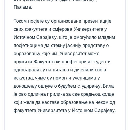
Палама.
Током посјете су организоване презентације
свих факултета и смјерова Универзитета у
Источном Сарајеву, што је омогућило младим
посјетиоцима да стекну јаснију представу о
образовању које им Универзитет може
пружити. Факултетски професори и студенти
одговарали су на питања и дијелили своја
искуства, чиме су помогли ученицима у
доношењу одлуке о будућем студирању. Била
је ово одлична прилика за све средњошколце
који желе да наставе образовање на неком од
факултета Универзитета у Источном Сарајеву.