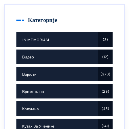
Категорије
IN MEMORIAM
3
Видео
12
Вијести
379
Времеплов
29
Колумна
45
Кутак За Ученике
141