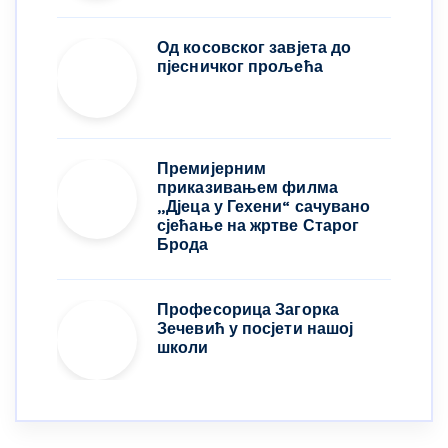
Од косовског завјета до
пјесничког прољећа
Премијерним
приказивањем филма
„Дјеца у Гехени“ сачувано
сјећање на жртве Старог
Брода
Професорица Загорка
Зечевић у посјети нашој
школи