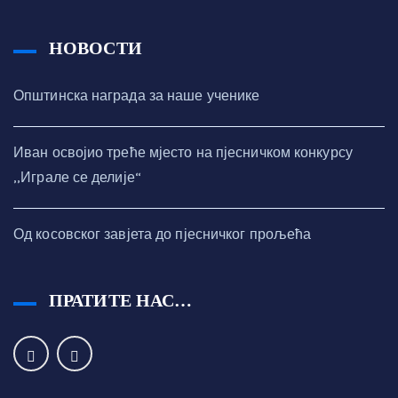
НОВОСТИ
Општинска награда за наше ученике
Иван освојио треће мјесто на пјесничком конкурсу
,,Играле се делије“
Од косовског завјета до пјесничког прољећа
ПРАТИТЕ НАС…