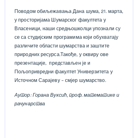
Поводом обиљежавања Дана шума, 21. марта,
у просторијама Шумарског факултета у
Власеници, наши средњошколци упознали су
се са студијским програмима који обухватају
различите области шумарства и заштите
природних ресурса.Такође, у оквиру ове
презентације, представљен је и
Пољопривредни факултет Универзитета у
Источном Сарајеву – смјер шумарство.
Аутор: Горана Вуксић, проф. математике и
рачунарства