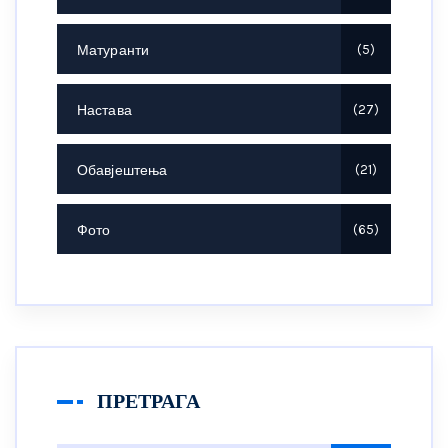
Матуранти
5
Настава
27
Обавјештења
21
Фото
65
ПРЕТРАГА