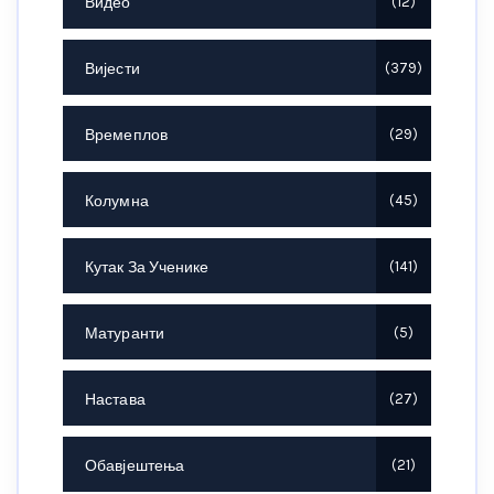
Видео
12
Вијести
379
Времеплов
29
Колумна
45
Кутак За Ученике
141
Матуранти
5
Настава
27
Обавјештења
21