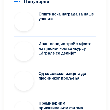
Популарно
Општинска награда за наше
ученике
Иван освојио треће мјесто
на пјесничком конкурсу
,,Играле се делије“
Од косовског завјета до
пјесничког прољећа
Премијерним
приказивањем филма