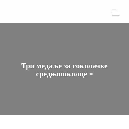
Три медаље за соколачке
средњошколце -