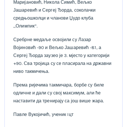
Маријановић, Никола Симић, Вељко
Јашаревић и Сергеј Ђорда, соколачки
средњошколци и чланови Џудо клуба
,,Олимпик“.
Сребрне медаље освојили су Лазар
Војиновић -90 и Вељко Јашаревић -81, а
Сергеј Ђорда заузео је 3. мјесто у категорији
+90. Сва тројица су се пласирала на државни
ниво такмичења.
Према ријечима такмичара, борбе су биле
одличне и дали су свој максимум, али ће
наставити да тренирају са још више жара.
Павле Вукојичић, ученик Iцт