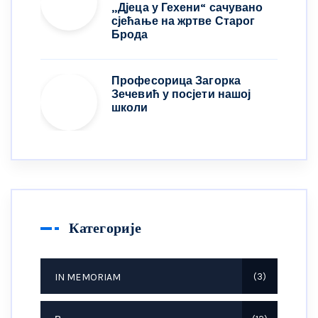
„Дјеца у Гехени“ сачувано
сјећање на жртве Старог
Брода
Професорица Загорка
Зечевић у посјети нашој
школи
Категорије
IN MEMORIAM
3