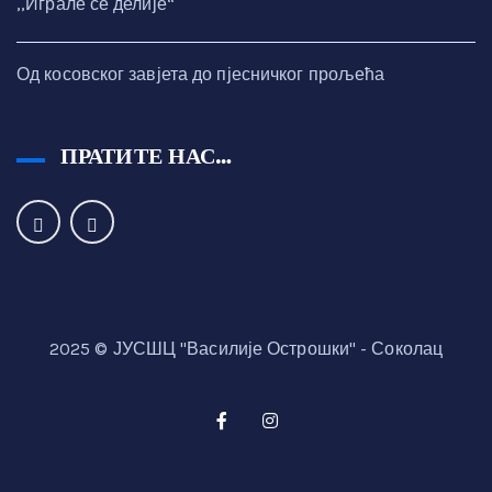
,,Играле се делије“
Од косовског завјета до пјесничког прољећа
ПРАТИТЕ НАС…
2025 © ЈУСШЦ "Василије Острошки" - Соколац