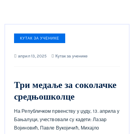
КУТАК ЗА УЧЕНИКЕ
април 13, 2025
Кутак за ученике
Три медаље за соколачке
средњошколце
На Републичком првенству у џуду, 13. априла у
Бањалуци, учествовали су кадети: Лазар
Војиновић, Павле Вукојичић, Михајло