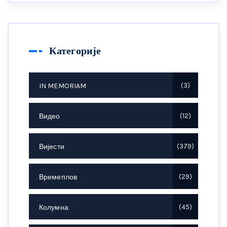
Категорије
IN MEMORIAM
3
Видео
12
Вијести
379
Времеплов
29
Колумна
45