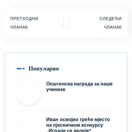
ПРЕТХОДНИ
СЛЕДЕЋИ
ЧЛАНАК
ЧЛАНАК
Популарно
Општинска награда за наше
ученике
Иван освојио треће мјесто
на пјесничком конкурсу
,,Играле се делије“