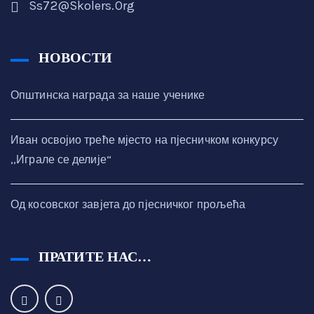
Ss72@skolers.org
НОВОСТИ
Општинска награда за наше ученике
Иван освојио треће мјесто на пјесничком конкурсу
,,Играле се делије“
Од косовског завјета до пјесничког прољећа
ПРАТИТЕ НАС…