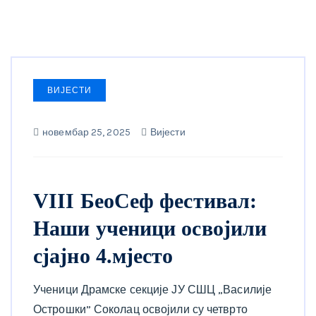
ВИЈЕСТИ
новембар 25, 2025
Вијести
VIII БеоСеф фестивал:
Наши ученици освојили
сјајно 4.мјесто
Ученици Драмске секције ЈУ СШЦ „Василије
Острошки” Соколац освојили су четврто