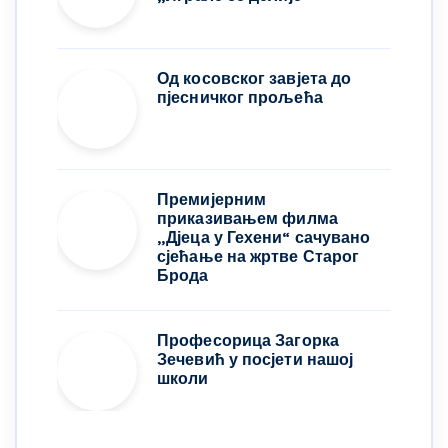
Од косовског завјета до
пјесничког прољећа
Премијерним
приказивањем филма
„Дјеца у Гехени“ сачувано
сјећање на жртве Старог
Брода
Професорица Загорка
Зечевић у посјети нашој
школи