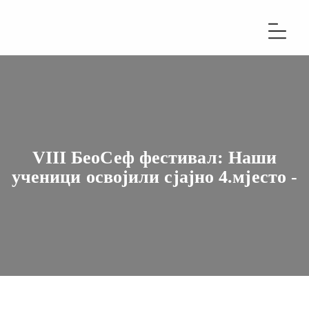
VIII БеоСеф фестивал: Наши
ученици освојили сјајно 4.мјесто -