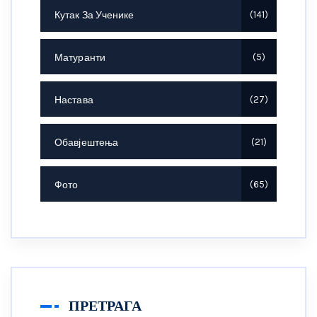
Кутак За Ученике
141
Матуранти
5
Настава
27
Обавјештења
21
Фото
65
ПРЕТРАГА