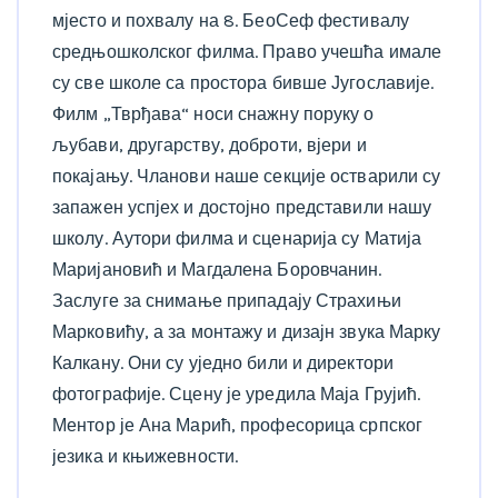
мјесто и похвалу на 8. БеоСеф фестивалу
средњошколског филма. Право учешћа имале
су све школе са простора бивше Југославије.
Филм „Тврђава“ носи снажну поруку о
љубави, другарству, доброти, вјери и
покајању. Чланови наше секције остварили су
запажен успјех и достојно представили нашу
школу. Аутори филма и сценарија су Матија
Маријановић и Магдалена Боровчанин.
Заслуге за снимање припадају Страхињи
Марковићу, а за монтажу и дизајн звука Марку
Калкану. Они су уједно били и директори
фотографије. Сцену је уредила Маја Грујић.
Ментор је Ана Марић, професорица српског
језика и књижевности.