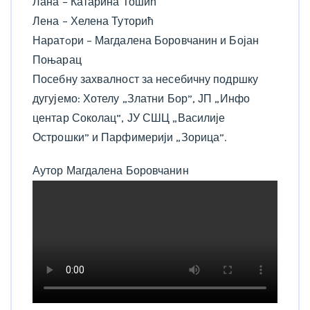
Лана – Катарина Тошић
Лена – Хелена Туторић
Наратoри – Магдалена Боровчанин и Бојан
Поњарац
Посебну захвалност за несебичну подршку
дугујемо: Хотелу „Златни Бор”, ЈП „Инфо
центар Соколац”, ЈУ СШЦ „Василије
Острошки” и Парфимерији „Зорица”.
Аутор Магдалена Боровчанин