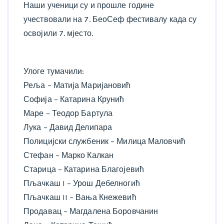
Наши ученици су и прошле године
учествовали на 7. БеоСеф фестивалу када су
освојили 7. мјесто.
Улоге тумачили:
Реља – Матија Маријановић
Софија – Катарина Крунић
Маре – Теодор Бартула
Лука – Давид Делипара
Полицијски службеник – Милица Маловчић
Стефан – Марко Калкан
Старица – Катарина Благојевић
Пљачкаш I – Урош Дебелногић
Пљачкаш II – Вања Кнежевић
Продавац – Магдалена Боровчанин