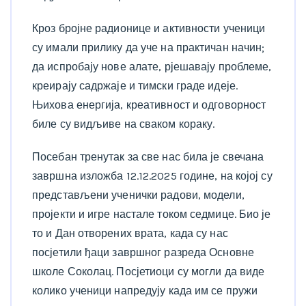
Кроз бројне радионице и активности ученици
су имали прилику да уче на практичан начин;
да испробају нове алате, рјешавају проблеме,
креирају садржаје и тимски граде идеје.
Њихова енергија, креативност и одговорност
биле су видљиве на сваком кораку.
Посебан тренутак за све нас била је свечана
завршна изложба 12.12.2025 године, на којој су
представљени ученички радови, модели,
пројекти и игре настале током седмице. Био је
то и Дан отворених врата, када су нас
посјетили ђаци завршног разреда Основне
школе Соколац. Посјетиоци су могли да виде
колико ученици напредују када им се пружи