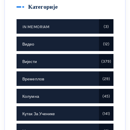
Категорије
IN MEMORIAM
3
Видео
12
Вијести
379
Времеплов
29
Колумна
45
Кутак За Ученике
141