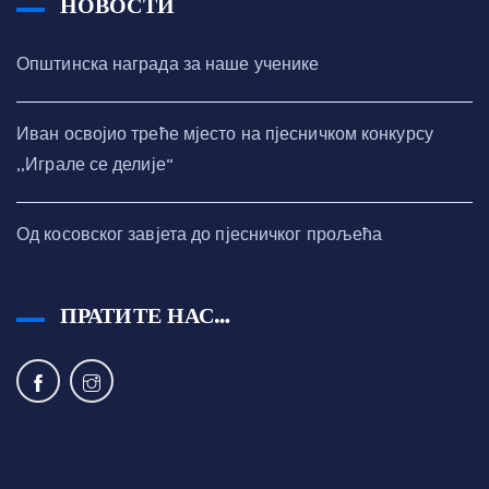
НОВОСТИ
Општинска награда за наше ученике
Иван освојио треће мјесто на пјесничком конкурсу
,,Играле се делије“
Од косовског завјета до пјесничког прољећа
ПРАТИТЕ НАС…