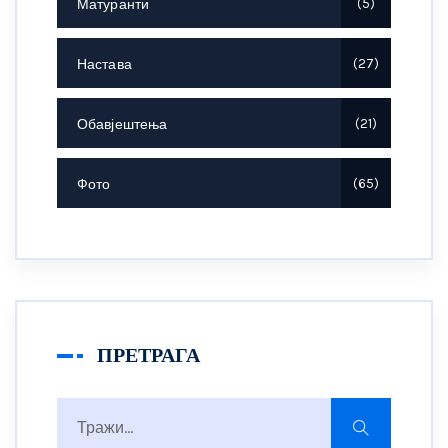
Матуранти
5
Настава
27
Обавјештења
21
Фото
65
ПРЕТРАГА