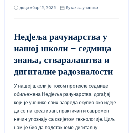
децембар 12, 2025
Кутак за ученике
Недjеља рачунарства у
нашој школи – седмица
знања, стваралаштва и
дигиталне радозналости
У нашој школи је током протекле седмице
обиљежена Недјеља рачунарства, догађај
који је ученике свих разреда окупио око идеје
да се на креативан, практичан и савремен
начин упознају са свијетом технологије. Циљ
нам је био да подстакнемо дигиталну