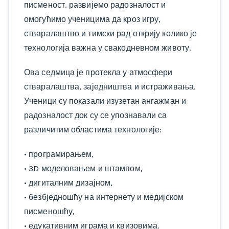
писменост, развијемо радозналост и
омогућимо ученицима да кроз игру,
стваралаштво и тимски рад открију колико је
технологија важна у свакодневном животу.
Ова седмица је протекла у атмосфери
стваралаштва, заједништва и истраживања.
Ученици су показали изузетан ангажман и
радозналост док су се упознавали са
различитим областима технологије:
• програмирањем,
• 3D моделовањем и штампом,
• дигиталним дизајном,
• безбједношћу на интернету и медијском
писменошћу,
• едукативним играма и квизовима.