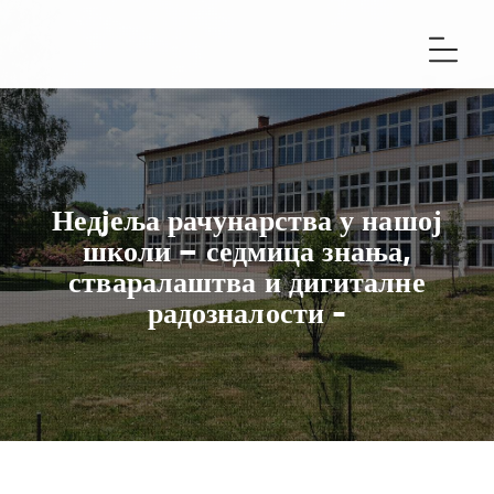
Недjеља рачунарства у нашој
школи – седмица знања,
стваралаштва и дигиталне
радозналости -