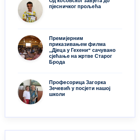
Од косовског завјета до
пјесничког прољећа
Премијерним
приказивањем филма
„Дјеца у Гехени“ сачувано
сјећање на жртве Старог
Брода
Професорица Загорка
Зечевић у посјети нашој
школи