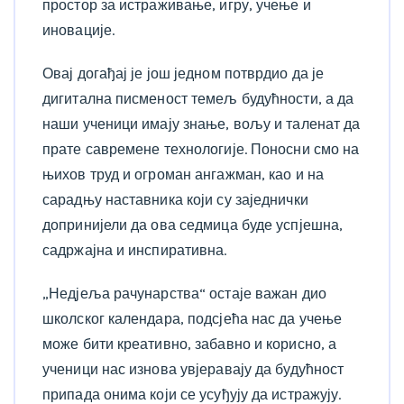
простор за истраживање, игру, учење и
иновације.
Овај догађај је још једном потврдио да је
дигитална писменост темељ будућности, а да
наши ученици имају знање, вољу и таленат да
прате савремене технологије. Поносни смо на
њихов труд и огроман ангажман, као и на
сарадњу наставника који су заједнички
допринијели да ова седмица буде успјешна,
садржајна и инспиративна.
„Недјеља рачунарства“ остаје важан дио
школског календара, подсјећа нас да учење
може бити креативно, забавно и корисно, а
ученици нас изнова увјеравају да будућност
припада онима који се усуђују да истражују.