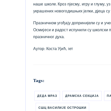
наше школе. Кроз пјесму, игру и глуму, у
украшених новогодишњих јелки, дјеца су 
Празничном угођају допринијели су и учен
Осмијеси и радост испунили су школски 
празничног духа.
Аутор: Коста Ујић, Iет
Tags:
ДЕДА МРАЗ
ДРАМСКА СЕКЦИЈА
П
СШЦ ВАСИЛИЈЕ ОСТРОШКИ