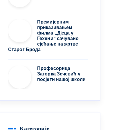
Премијерним
приказивањем
филма „Дјеца у
Гехени“ сачувано
сјећање на жртве
Старог Брода
Професорица
Загорка Зечевић у
посјети нашој школи
Категорије