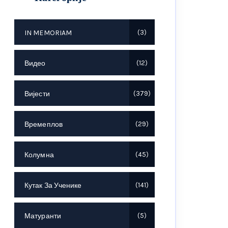
IN MEMORIAM
3
Видео
12
Вијести
379
Времеплов
29
Колумна
45
Кутак За Ученике
141
Матуранти
5