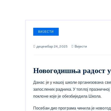
ВИЈЕСТИ
децембар 24, 2025
Вијести
Новогодишња радост 
Данас је у нашој школи организована св
запослених радника. У топлој празнично
поклоне које је обезбиједила Школа.
Посебан дио програма чинила је нового