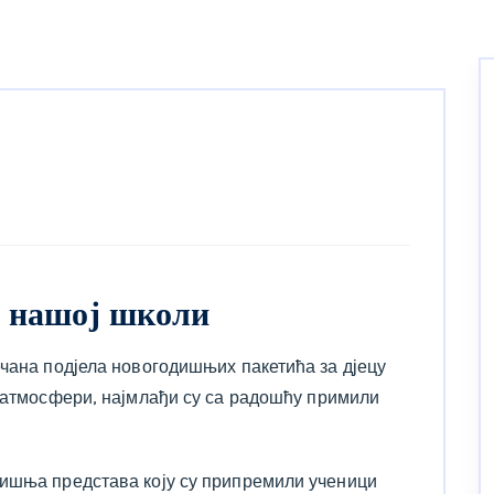
у нашој школи
ечана подјела новогодишњих пакетића за дјецу
ј атмосфери, најмлађи су са радошћу примили
дишња представа коју су припремили ученици