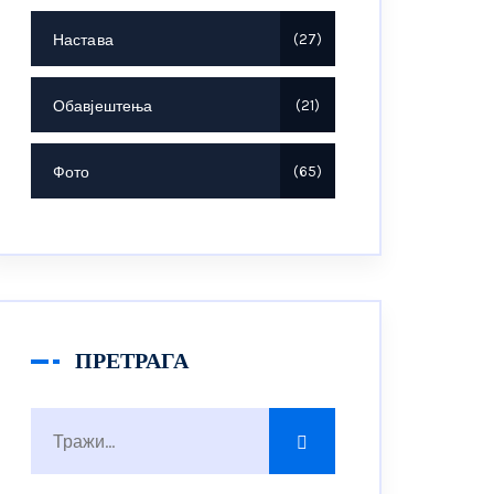
Настава
27
Обавјештења
21
Фото
65
ПРЕТРАГА