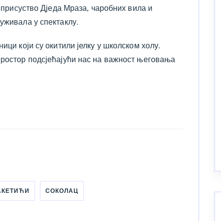
з присуство Дједа Мраза, чаробних вила и
уживала у спектаклу.
ици који су окитили јелку у школском холу.
простор подсјећајући нас на важност његовања
АКЕТИЋИ
СОКОЛАЦ