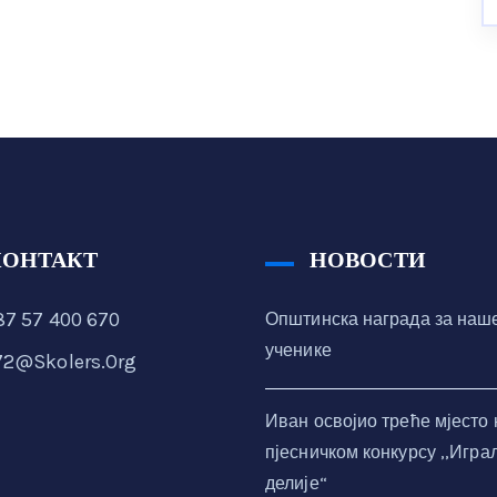
КОНТАКТ
НОВОСТИ
7 57 400 670
Општинска награда за наш
ученике
72@skolers.org
Иван освојио треће мјесто 
пјесничком конкурсу ,,Игра
делије“