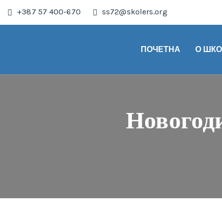
+387 57 400-670
ss72@skolers.org
ПОЧЕТНА
О ШК
Новогод