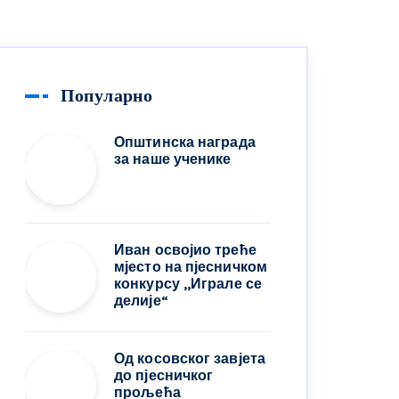
Популарно
Општинска награда
за наше ученике
Иван освојио треће
мјесто на пјесничком
конкурсу ,,Играле се
делије“
Од косовског завјета
до пјесничког
прољећа