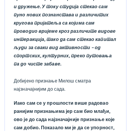
и дружење. У току студија стекао сам
пуно нових познанстава и различитих
кругова пријатеља са којима сам
проводио вријеме кроз различите видове
интеракција, тако да сам стекао капитал
људи за сваки вид активности – од
спортских, културних, преко путовања
па до чисте забаве.
Добијено признање Милош сматра
најзначајнијим до сада.
Иако сам се у прошлости више радовао
ранијим признањима јер сам био млађи,
ово је до сада најзначајније признање које
сам добио. Показало ми је да се упорност,