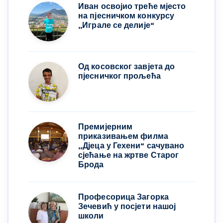
Иван освојио треће мјесто
на пјесничком конкурсу
,,Играле се делије“
Од косовског завјета до
пјесничког прољећа
Премијерним
приказивањем филма
„Дјеца у Гехени“ сачувано
сјећање на жртве Старог
Брода
Професорица Загорка
Зечевић у посјети нашој
школи