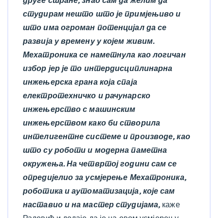
друге стране, знао сам да желим да
студирам нешто што је примјењиво и
што има огроман потенцијал да се
развија у времену у којем живим.
Мехатроника се наметнула као логичан
избор јер је то интердисциплинарна
инжењерска грана која спаја
електротехничко и рачунарско
инжењерство с машинским
инжењерством како би створила
интелигентне системе и производе, као
што су роботи и модерна паметна
окружења. На четвртој години сам се
опредијелио за усмјерење Мехатроника,
роботика и аутоматизација, које сам
наставио и на мастер студијама,
каже