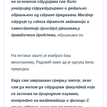
на основним студијама све било
унапријед структурирано и детаљно
објашњено од стране предавача. Мастер
студије су стога тражиле активнији и
самосталнији приступ рјешавању
практичних проблема,
објашњава он.
На питање зашто је изабрао баш
мехатронику, Радовић каже да је одлука била
природна.
Када сам завршавао средњу школу, знао
сам да желим да студирам факултет који
се заснива на природним наукама,
конкретно на математици и физици. С