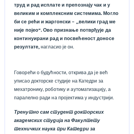
труд и рад исплате и препознају чак и у
великим и комплексним системима. Могло
би се рећи и жаргонски – „велики град ме
није појео“. Ово признање потврђује да
континуирани рад и посвећеност доносе
резултате,
нагласио је он.
Говорећи о будућности, открива да је већ
уписао докторске студије на Катедри за
мехатронику, роботику и аутоматизацију, а
паралелно ради на пројектима у индустрији.
Тренутно сам студент докторских
академских студија на Факултету
техничких наука при Катедри за