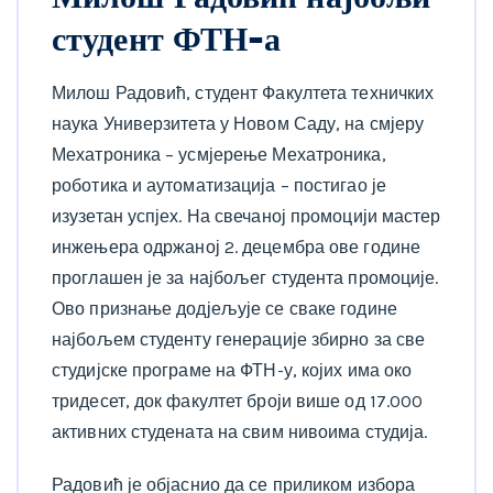
студент ФТН-а
Милош Радовић, студент Факултета техничких
наука Универзитета у Новом Саду, на смјеру
Мехатроника – усмјерење Мехатроника,
роботика и аутоматизација – постигао је
изузетан успјех. На свечаној промоцији мастер
инжењера одржаној 2. децембра ове године
проглашен је за најбољег студента промоције.
Ово признање додјељује се сваке године
најбољем студенту генерације збирно за све
студијске програме на ФТН-у, којих има око
тридесет, док факултет броји више од 17.000
активних студената на свим нивоима студија.
Радовић је објаснио да се приликом избора