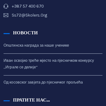
+387 57 400 670
Ss72@skolers.org
НОВОСТИ
Општинска награда за наше ученике
Иван освојио треће мјесто на пјесничком конкурсу
,,Играле се делије“
Од косовског завјета до пјесничког прољећа
ПРАТИТЕ НАС…