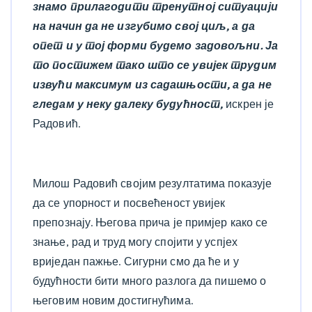
знамо прилагодити тренутној ситуацији
на начин да не изгубимо свој циљ, а да
опет и у тој форми будемо задовољни. Ја
то постижем тако што се увијек трудим
извући максимум из садашњости, а да не
гледам у неку далеку будућност,
искрен је
Радовић.
Милош Радовић својим резултатима показује
да се упорност и посвећеност увијек
препознају. Његова прича је примјер како се
знање, рад и труд могу спојити у успјех
вриједан пажње. Сигурни смо да ће и у
будућности бити много разлога да пишемо о
његовим новим достигнућима.