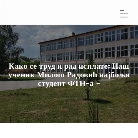
Како се труд и рад исплате: Наш
ученик Милош Радовић најбољи
студент ФТН-а -