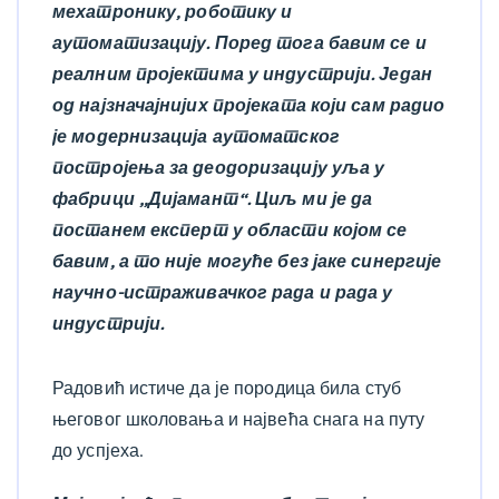
мехатронику, роботику и
аутоматизацију. Поред тога бавим се и
реалним пројектима у индустрији. Један
од најзначајнијих пројеката који сам радио
је модернизација аутоматског
постројења за деодоризацију уља у
фабрици „Дијамант“. Циљ ми је да
постанем експерт у области којом се
бавим, а то није могуће без јаке синергије
научно-истраживачког рада и рада у
индустрији.
Радовић истиче да је породица била стуб
његовог школовања и највећа снага на путу
до успјеха.