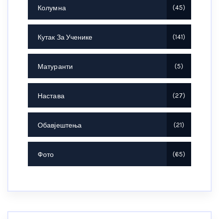
Колумна
45
Кутак За Ученике
141
Матуранти
5
Настава
27
Обавјештења
21
Фото
65