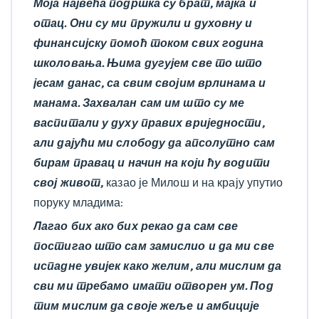
Моја највећа подршка су брат, мајка и
отац. Они су ми пружили и духовну и
финансијску помоћ током свих година
школовања. Њима дугујем све то што
јесам данас, са свим својим врлинама и
манама. Захвалан сам им што су ме
васпитали у духу правих вриједности,
али дајући ми слободу да апсолутно сам
бирам правац и начин на који ћу водити
свој живот,
казао је Милош и на крају упутио
поруку младима:
Лагао бих ако бих рекао да сам све
постигао што сам замислио и да ми све
испадне увијек како желим, али мислим да
сви ми требамо имати отворен ум. Под
тим мислим да своје жеље и амбиције