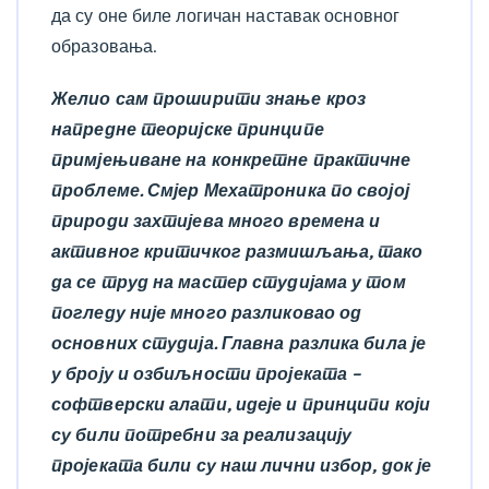
да су оне биле логичан наставак основног
образовања.
Желио сам проширити знање кроз
напредне теоријске принципе
примјењиване на конкретне практичне
проблеме. Смјер Мехатроника по својој
природи захтијева много времена и
активног критичког размишљања, тако
да се труд на мастер студијама у том
погледу није много разликовао од
основних студија. Главна разлика била је
у броју и озбиљности пројеката –
софтверски алати, идеје и принципи који
су били потребни за реализацију
пројеката били су наш лични избор, док је