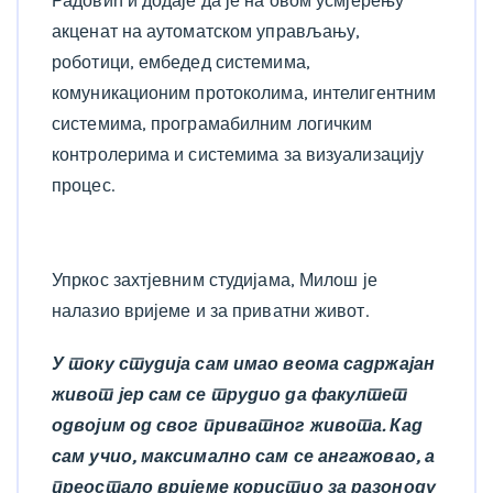
Радовић и додаје да је на овом усмјерењу
акценат на аутоматском управљању,
роботици, ембедед системима,
комуникационим протоколима, интелигентним
системима, програмабилним логичким
контролерима и системима за визуализацију
процес.
Упркос захтјевним студијама, Милош је
налазио вријеме и за приватни живот.
У току студија сам имао веома садржајан
живот јер сам се трудио да факултет
одвојим од свог приватног живота. Кад
сам учио, максимално сам се ангажовао, а
преостало вријеме користио за разоноду