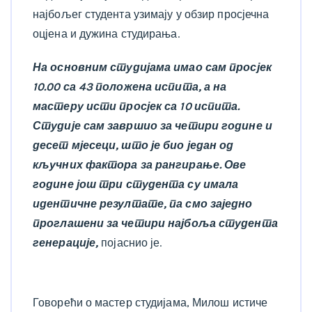
најбољег студента узимају у обзир просјечна
оцјена и дужина студирања.
На основним студијама имао сам просјек
10.00 са 43 положена испита, а на
мастеру исти просјек са 10 испита.
Студије сам завршио за четири године и
десет мјесеци, што је био један од
кључних фактора за рангирање. Ове
године још три студента су имала
идентичне резултате, па смо заједно
проглашени за четири најбоља студента
генерације,
појаснио је.
Говорећи о мастер студијама, Милош истиче