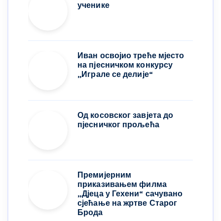
ученике
Иван освојио треће мјесто
на пјесничком конкурсу
,,Играле се делије“
Од косовског завјета до
пјесничког прољећа
Премијерним
приказивањем филма
„Дјеца у Гехени“ сачувано
сјећање на жртве Старог
Брода