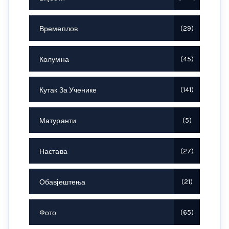
Времеплов
29
Колумна
45
Кутак За Ученике
141
Матуранти
5
Настава
27
Обавјештења
21
Фото
65