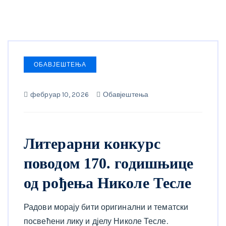
ОБАВЈЕШТЕЊА
фебруар 10, 2026
Обавјештења
Литерарни конкурс
поводом 170. годишњице
од рођења Николе Тесле
Радови морају бити оригинални и тематски
посвећени лику и дјелу Николе Тесле.