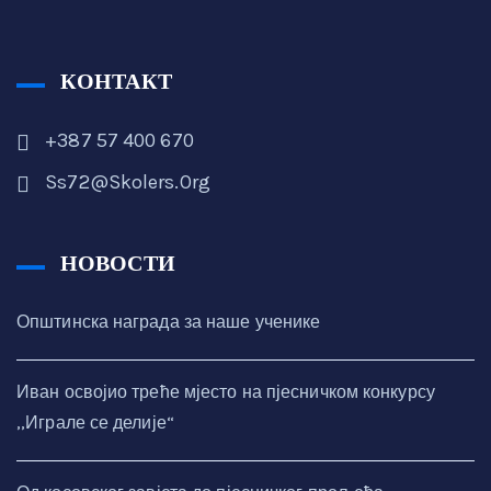
КОНТАКТ
+387 57 400 670
Ss72@skolers.org
НОВОСТИ
Општинска награда за наше ученике
Иван освојио треће мјесто на пјесничком конкурсу
,,Играле се делије“