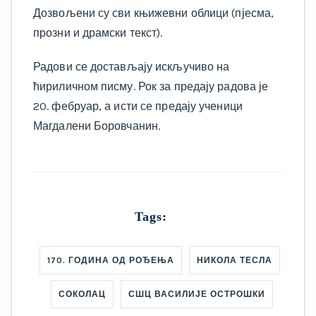
Дозвољени су сви књижевни облици (пјесма,
прозни и драмски текст).
Радови се достављају искључиво на
ћириличном писму. Рок за предају радова је
20. фебруар, а исти се предају ученици
Магдалени Боровчанин.
Tags:
170. ГОДИНА ОД РОЂЕЊА
НИКОЛА ТЕСЛА
СОКОЛАЦ
СШЦ ВАСИЛИЈЕ ОСТРОШКИ