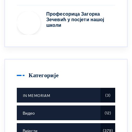
Професорица Загорка
Зечевић у посјети нашој
школи
Категорије
IN MEMORIAM
3
Видео
12
Вијести
379