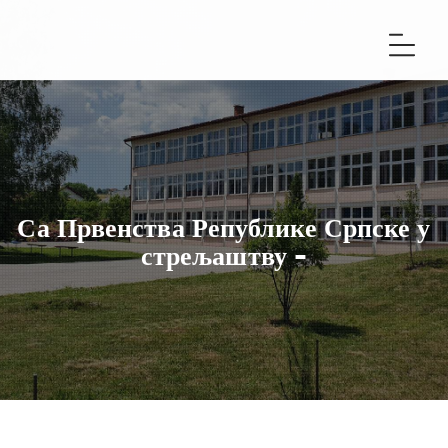
Са Првенства Републике Српске у
стрељаштву -