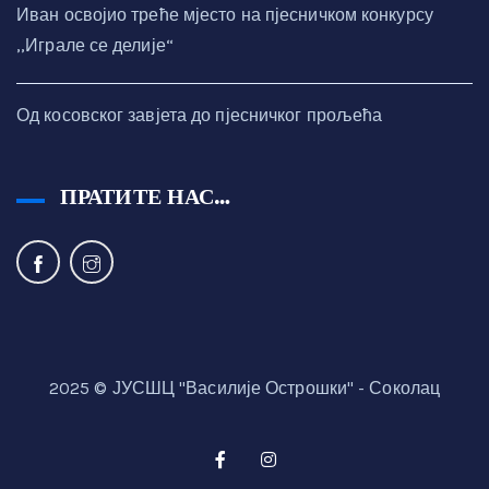
Иван освојио треће мјесто на пјесничком конкурсу
,,Играле се делије“
Од косовског завјета до пјесничког прољећа
ПРАТИТЕ НАС…
2025 © ЈУСШЦ "Василије Острошки" - Соколац