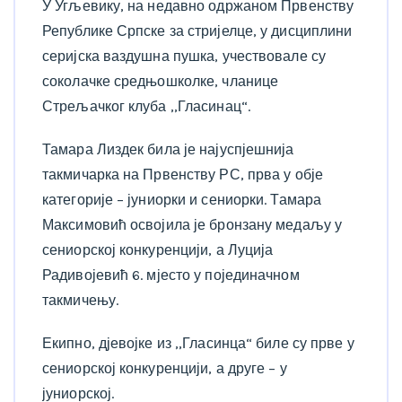
У Угљевику, на недавно одржаном Првенству
Републике Српске за стријелце, у дисциплини
серијска ваздушна пушка, учествовале су
соколачке средњошколке, чланице
Стрељачког клуба ,,Гласинац“.
Тамара Лиздек била је најуспјешнија
такмичарка на Првенству РС, прва у обје
категорије – јуниорки и сениорки. Тамара
Максимовић освојила је бронзану медаљу у
сениорској конкуренцији, а Луција
Радивојевић 6. мјесто у појединачном
такмичењу.
Екипно, дјевојке из ,,Гласинца“ биле су прве у
сениорској конкуренцији, а друге – у
јуниорској.