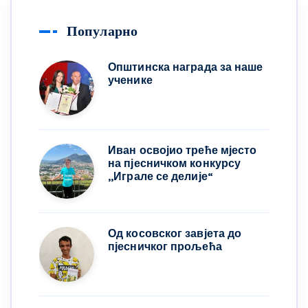
Популарно
Општинска награда за наше
ученике
Иван освојио треће мјесто
на пјесничком конкурсу
,,Играле се делије“
Од косовског завјета до
пјесничког прољећа