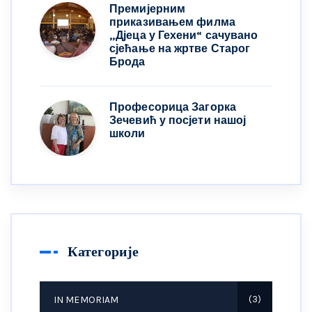
Премијерним
приказивањем филма
„Дјеца у Гехени“ сачувано
сјећање на жртве Старог
Брода
Професорица Загорка
Зечевић у посјети нашој
школи
Категорије
IN MEMORIAM
3