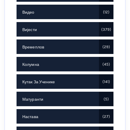
Видео
12
Вијести
379
Времеплов
29
Колумна
45
Кутак За Ученике
141
Матуранти
5
Настава
27