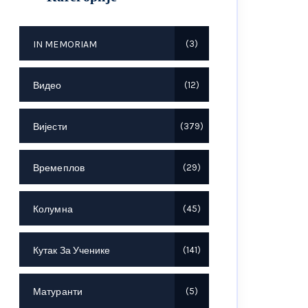
IN MEMORIAM
3
Видео
12
Вијести
379
Времеплов
29
Колумна
45
Кутак За Ученике
141
Матуранти
5