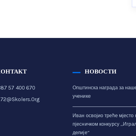
КОНТАКТ
НОВОСТИ
87 57 400 670
Општинска награда за наш
ученике
72@skolers.org
Иван освојио треће мјесто 
пјесничком конкурсу ,,Игра
делије“