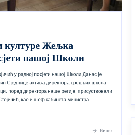
и културе Жељка
осјети нашој Школи
ичић у радној посјети нашој Школи Данас је
ћин Сједнице актива директора средњих школа
ници, поред директора наше регије, присуствовали
Стојичић, као и шеф кабинета министра
Више