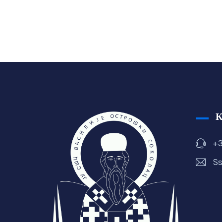
+3
Ss