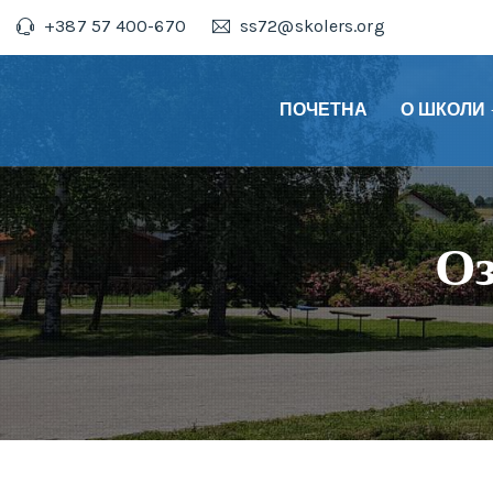
+387 57 400-670
ss72@skolers.org
ПОЧЕТНА
О ШКОЛИ
Оз