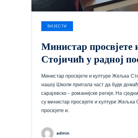
ВИЈЕСТИ
Министар просвјете 
Стојичић у радној п
Министар просвјете и културе Жељка Стој
нашој Школи припала част да буде дома
сарајевско – романијске регије. На сјед
су министар просвјете и културе Жељка 
просвјете и.
admin