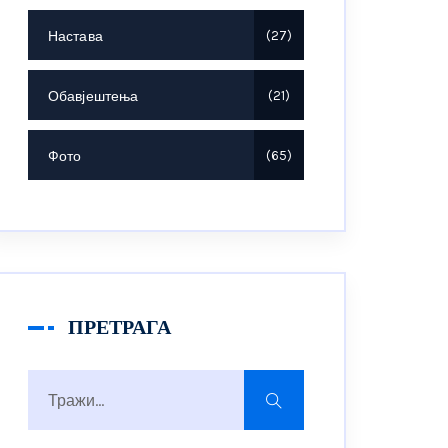
Настава
27
Обавјештења
21
Фото
65
ПРЕТРАГА