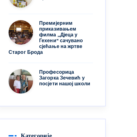
Премијерним
приказивањем
филма „Дјеца у
Гехени“ сачувано
сјећање на жртве
Старог Брода
Професорица
Загорка Зечевић у
посјети нашој школи
Категорије