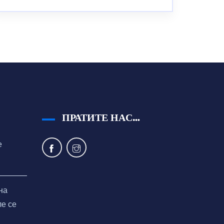
ПРАТИТЕ НАС…
е
на
ле се