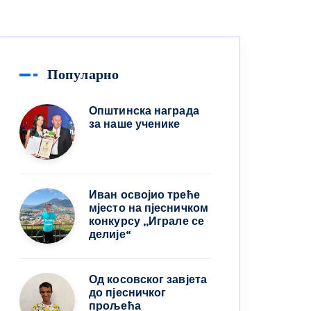
Популарно
Општинска награда
за наше ученике
Иван освојио треће
мјесто на пјесничком
конкурсу ,,Играле се
делије“
Од косовског завјета
до пјесничког
прољећа