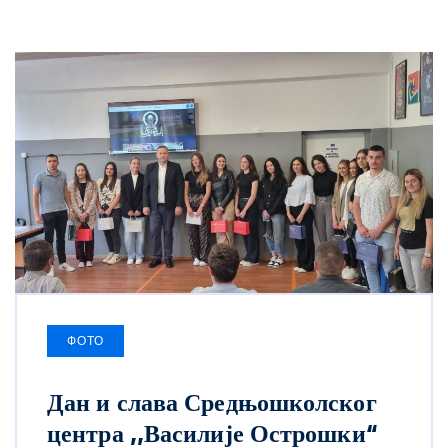
ФОТО
Дан и слава Средњошколског
центра ,,Василије Острошки“