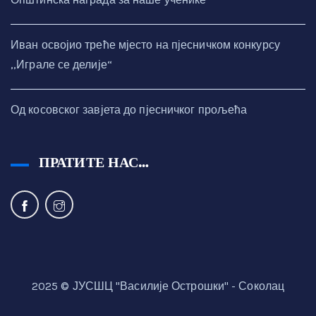
Иван освојио треће мјесто на пјесничком конкурсу
,,Играле се делије“
Од косовског завјета до пјесничког прољећа
ПРАТИТЕ НАС…
2025 © ЈУСШЦ "Василије Острошки" - Соколац