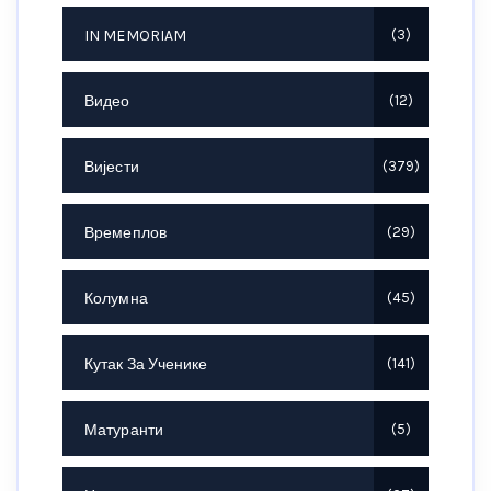
IN MEMORIAM
3
Видео
12
Вијести
379
Времеплов
29
Колумна
45
Кутак За Ученике
141
Матуранти
5