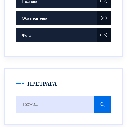
Настава
27
Обавјештења
21
Фото
65
ПРЕТРАГА