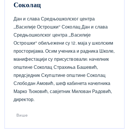
Соколац
Дан и слава Средњошколског центра
,,Василије Острошки“ Соколац Дан и слава
Средњошколског центра ,,Василије
Острошки“ обиљежени су 12. маја у школским
просторијама. Осим ученика и радника Школе,
манифестацији су присуствовали: начелник
општине Соколац Страхиња Башевић,
предсједник Скупштине општине Соколац
Слободан Амовић, шеф кабинета начелника
Марко Ђоковић, савјетник Милован Радовић,
директор.
Више