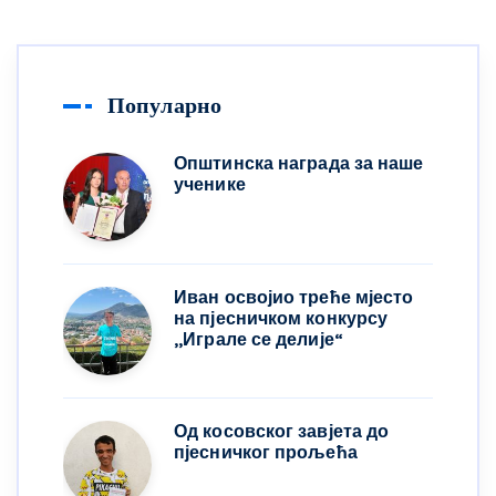
Популарно
Општинска награда за наше
ученике
Иван освојио треће мјесто
на пјесничком конкурсу
,,Играле се делије“
Од косовског завјета до
пјесничког прољећа