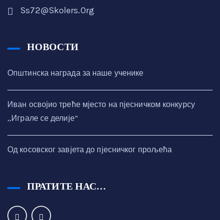
Ss72@skolers.org
НОВОСТИ
Општинска награда за наше ученике
Иван освојио треће мјесто на пјесничком конкурсу
,,Играле се делије“
Од косовског завјета до пјесничког прољећа
ПРАТИТЕ НАС…