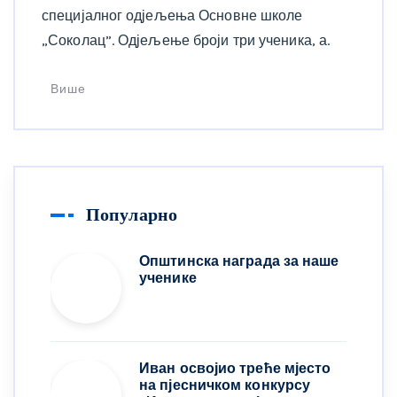
специјалног одјељења Основне школе
„Соколац”. Одјељење броји три ученика, а.
Више
Популарно
Општинска награда за наше
ученике
Иван освојио треће мјесто
на пјесничком конкурсу