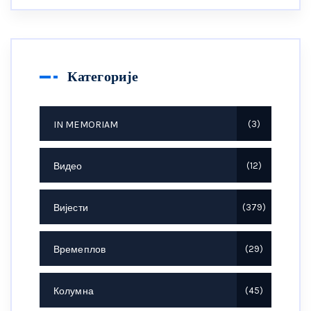
Категорије
IN MEMORIAM
3
Видео
12
Вијести
379
Времеплов
29
Колумна
45