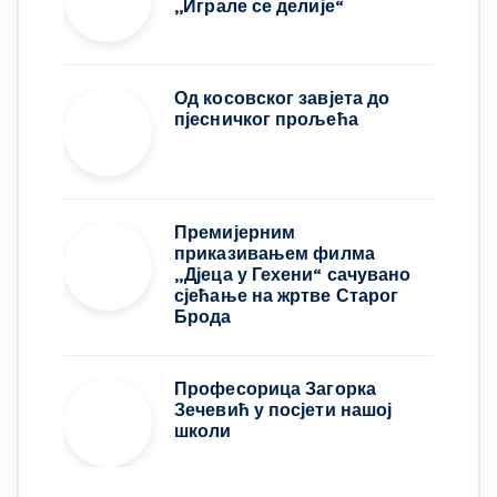
,,Играле се делије“
Од косовског завјета до
пјесничког прољећа
Премијерним
приказивањем филма
„Дјеца у Гехени“ сачувано
сјећање на жртве Старог
Брода
Професорица Загорка
Зечевић у посјети нашој
школи