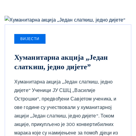
ВИЈЕСТИ
Хуманитарна акција „Један
слаткиш, једно дијете”
Хуманитарна акција „Један слаткиш, једно
дијете” Ученици ЈУ СШЦ „Василије
Острошки”, предвођени Савјетом ученика, и
ове године су учествовали у хуманитарној
акцији „Један слаткиш, једно дијете”. Током
акције, прикупљено је 300 конвертибилних
марака које су намијењене за помоћ дјеци из