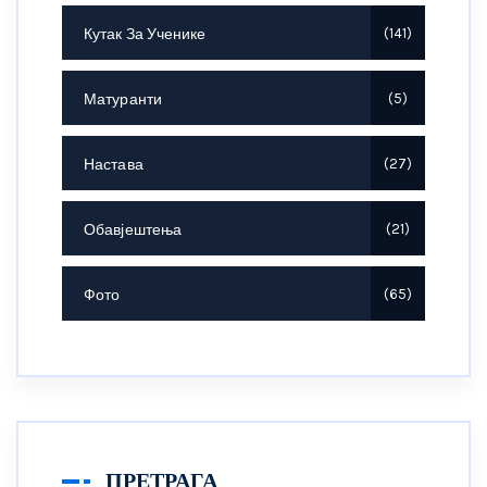
Кутак За Ученике
141
Матуранти
5
Настава
27
Обавјештења
21
Фото
65
ПРЕТРАГА