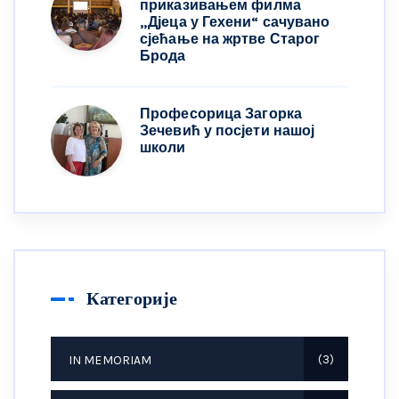
приказивањем филма
„Дјеца у Гехени“ сачувано
сјећање на жртве Старог
Брода
Професорица Загорка
Зечевић у посјети нашој
школи
Категорије
IN MEMORIAM
3