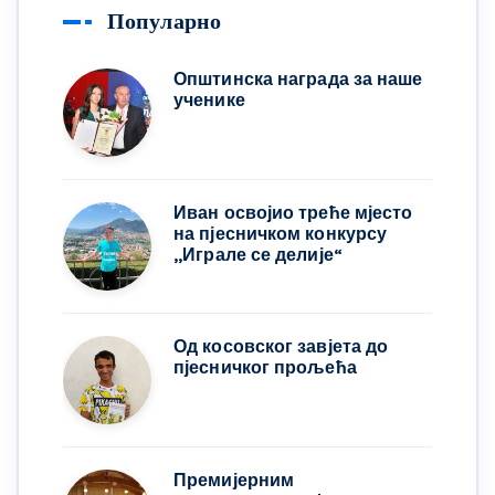
Популарно
Општинска награда за наше
ученике
Иван освојио треће мјесто
на пјесничком конкурсу
,,Играле се делије“
Од косовског завјета до
пјесничког прољећа
Премијерним