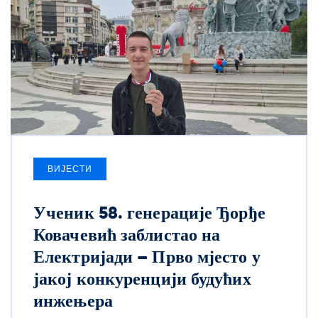
ВИЈЕСТИ
Ученик 58. генерације Ђорђе
Ковачевић заблистао на
Електријади – Прво мјесто у
јакој конкуренцији будућих
инжењера