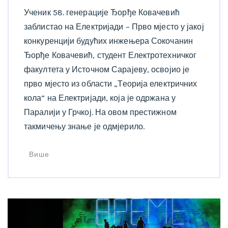
Ученик 58. генерације Ђорђе Ковачевић
заблистао на Електријади – Прво мјесто у јакој
конкуренцији будућих инжењера Сокочанин
Ђорђе Ковачевић, студент Електротехничког
факултета у Источном Сарајеву, освојио је
прво мјесто из области „Теорија електричних
кола“ на Електријади, која је одржана у
Паралији у Грчкој. На овом престижном
такмичењу знање је одмјерило.
Више