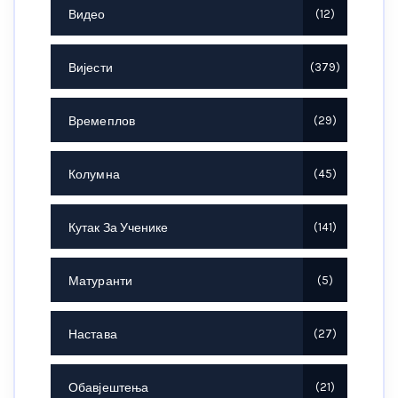
Видео
12
Вијести
379
Времеплов
29
Колумна
45
Кутак За Ученике
141
Матуранти
5
Настава
27
Обавјештења
21