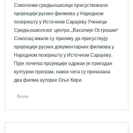
Соколачки средњошколци присуствовали
пројекцији руских филмова у Народном
позоришту у Источном Сарајеву Ученици
Средњошколског центра „Василије Острошки“
Соколац имали су прилику да присуствују
пројекцији руских документарних филмова у
Народном позоришту у Источном Сарајеву.
Прје почетка пројекције одржан је пригодан
културни програм, након чега су приказана
два филма ауторке Оље Кири.
Више