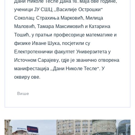
Дани Николе Тесле Дана 18. маја ове године,
ученици ЈУ СШЦ ,,Василије Острошки“
Соколац: Страхиња Марковић, Милица
Маловић, Тамара Максимовић и Катарина
Тошић, у пратњи професорице математике и
физике Иване Шука, посјетили су
Електротехнички факултет Универзитета у
Источном Сарајеву, гдје је званично отворена
манифестација ,,Дани Николе Тесле“. У
оквиру ове.
Више