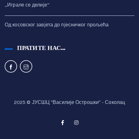
,,Играле се делије“
Од косовског завјета до пјесничког прољећа
ПРАТИТЕ НАС…
2025 © ЈУСШЦ "Василије Острошки" - Соколац