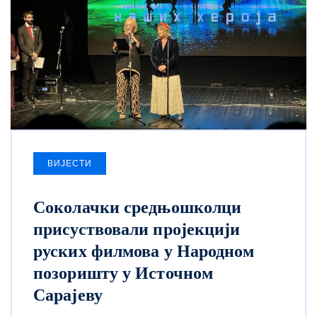
ВИЈЕСТИ
Соколачки средњошколци
присуствовали пројекцији
руских филмова у Народном
позоришту у Источном
Сарајеву