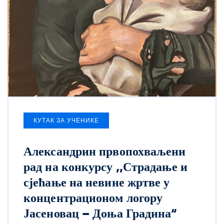
КУТАК ЗА УЧЕНИКЕ
Александрин првопохваљени
рад на конкурсу ,,Страдање и
сјећање на невине жртве у
концентрационом логору
Јасеновац – Доња Градина“