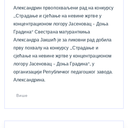
Александрин првопохваљени рад на конкурсу
,,Страдање и сјећање на невине жртве у
концентрационом логору Јасеновац – Доња
Градина“ Свестрана матуранткиња
Александра Јакшић је за ликовни рад добила
прву похвалу на конкурсу ,,Страдање и
сјећање на невине жртве у концентрационом
логору Јасеновац – Доња Градина“, у
организацији Републичког педагошког завода.
Александрина.
Више