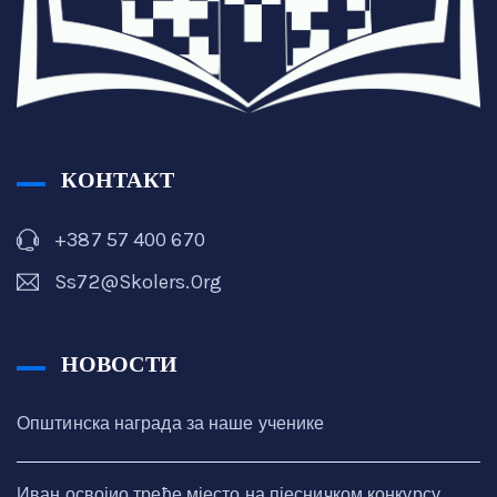
КОНТАКТ
+387 57 400 670
Ss72@skolers.org
НОВОСТИ
Општинска награда за наше ученике
Иван освојио треће мјесто на пјесничком конкурсу