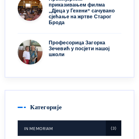
приказивањем филма
„Дјеца у Гехени“ сачувано
сјећање на жртве Старог
Брода
Професорица Загорка
Зечевић у посјети нашој
школи
Категорије
IN MEMORIAM
3