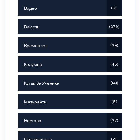
Видео
12
Вијести
379
Времеплов
29
Колумна
45
Кутак За Ученике
141
Матуранти
5
Настава
27
Обавјештења
21