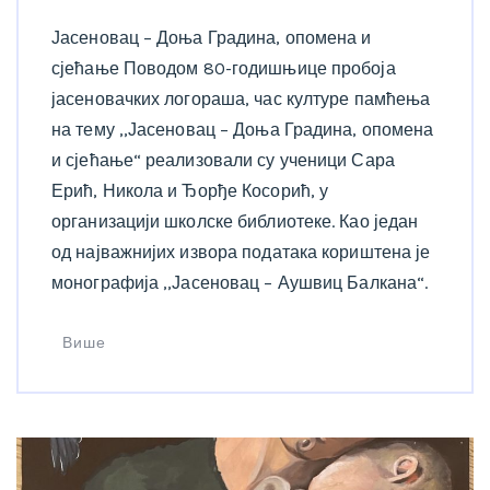
Јасеновац – Доња Градина, опомена и
сјећање Поводом 80-годишњице пробоја
јасеновачких логораша, час културе памћења
на тему ,,Јасеновац – Доња Градина, опомена
и сјећање“ реализовали су ученици Сара
Ерић, Никола и Ђорђе Косорић, у
организацији школске библиотеке. Као један
од најважнијих извора података кориштена је
монографија ,,Јасеновац – Аушвиц Балкана“.
Више