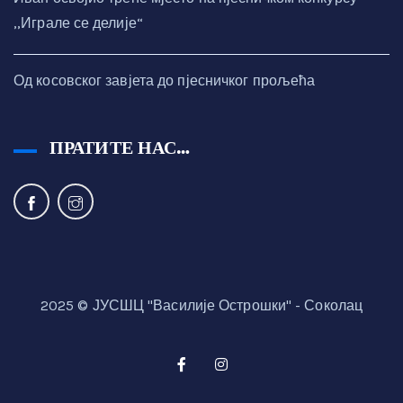
,,Играле се делије“
Од косовског завјета до пјесничког прољећа
ПРАТИТЕ НАС…
2025 © ЈУСШЦ "Василије Острошки" - Соколац