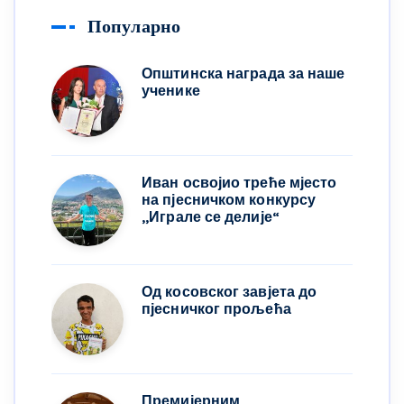
Популарно
Општинска награда за наше
ученике
Иван освојио треће мјесто
на пјесничком конкурсу
,,Играле се делије“
Од косовског завјета до
пјесничког прољећа
Премијерним