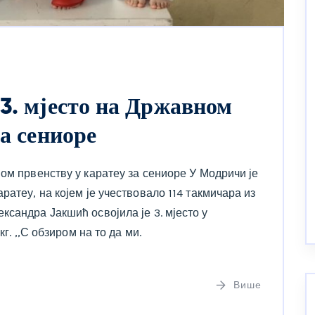
 3. мјесто на Државном
за сениоре
ом првенству у каратеу за сениоре У Модричи је
ратеу, на којем је учествовало 114 такмичара из
сандра Јакшић освојила је 3. мјесто у
г. ,,С обзиром на то да ми.
Више