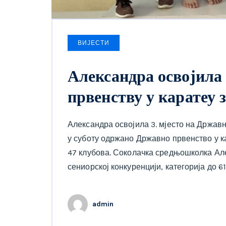
ВИЈЕСТИ
Александра освојила
првенству у каратеу 
Александра освојила 3. мјесто на Државн
у суботу одржано Државно првенство у ка
47 клубова. Соколачка средњошколка Алек
сениорској конкуренцији, категорија до 61к
admin