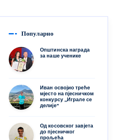
Популарно
Општинска награда
за наше ученике
Иван освојио треће
мјесто на пјесничком
конкурсу ,,Играле се
делије“
Од косовског завјета
до пјесничког
прољећа