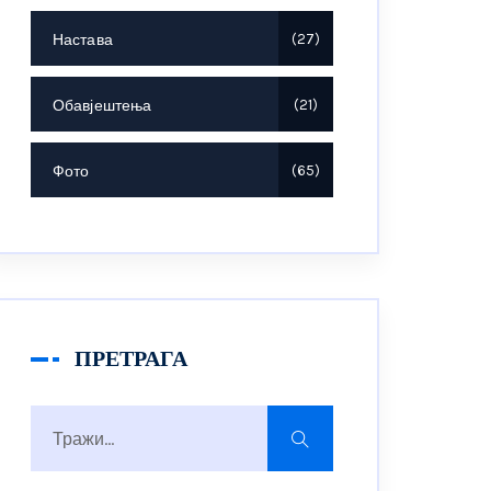
Настава
27
Обавјештења
21
Фото
65
ПРЕТРАГА