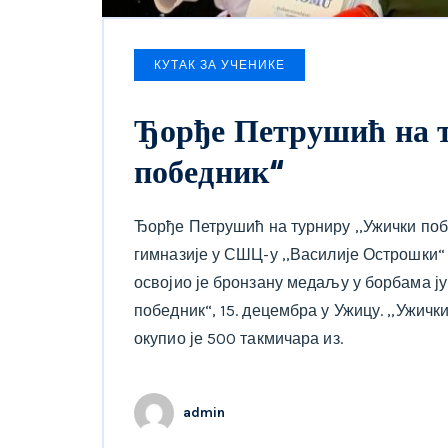
КУТАК ЗА УЧЕНИКЕ
Ђорђе Петрушић на 
победник“
Ђорђе Петрушић на турниру ,,Ужички поб
гимназије у СШЦ-у ,,Василије Острошки“ 
освојио је бронзану медаљу у борбама ју
победник“, 15. децембра у Ужицу. ,,Ужичк
окупио је 500 такмичара из.
admin