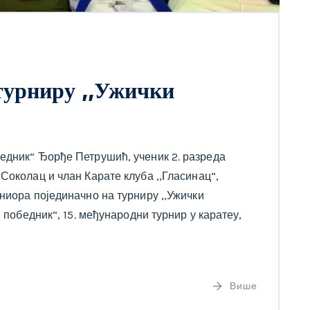
турниру ,,Ужички
едник“ Ђорђе Петрушић, ученик 2. разреда
Соколац и члан Карате клуба ,,Гласинац“,
ниора појединачно на турниру ,,Ужички
и победник“, 15. међународни турнир у каратеу,
Више