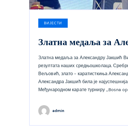
ВИЈЕСТИ
Златна медаља за Ал
Златна медаља за Александру Јакшић Вик
резултата наших средњошколаца. Сребрн
Вељовић, злато – каратисткиња Александ
Александра Јакшић била је најуспешнија 
Међународном карате турниру ,,Bosna ope
admin