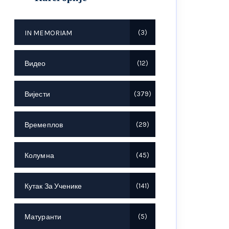
IN MEMORIAM
3
Видео
12
Вијести
379
Времеплов
29
Колумна
45
Кутак За Ученике
141
Матуранти
5