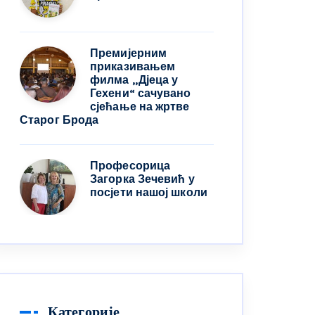
Премијерним
приказивањем
филма „Дјеца у
Гехени“ сачувано
сјећање на жртве
Старог Брода
Професорица
Загорка Зечевић у
посјети нашој школи
Категорије