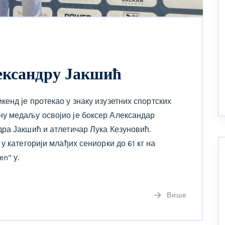
ександру Јакшић
енд је протекао у знаку изузетних спортских
у медаљу освојио је боксер Александар
ра Јакшић и атлетичар Лука Кезуновић.
у категорији млађих сениорки до 61 кг на
n“ у.
Више