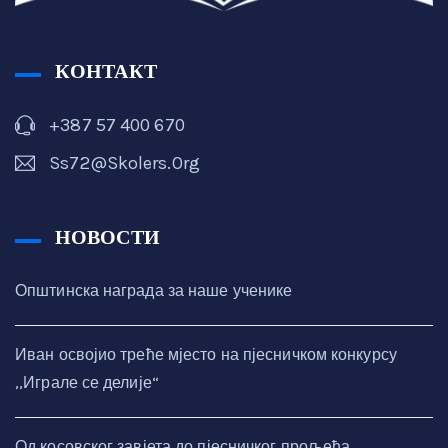
КОНТАКТ
+387 57 400 670
Ss72@skolers.org
НОВОСТИ
Општинска награда за наше ученике
Иван освојио треће мјесто на пјесничком конкурсу
,,Играле се делије“
Од косовског завјета до пјесничког прољећа