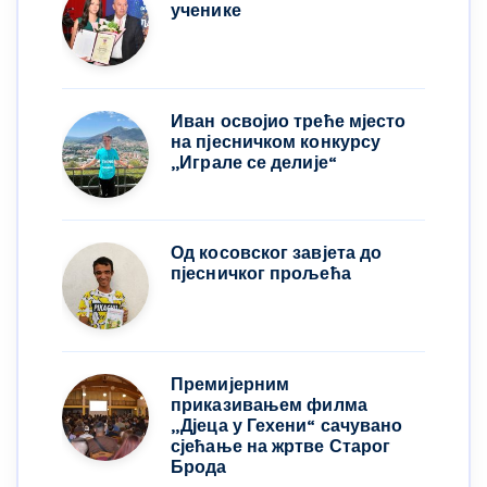
ученике
Иван освојио треће мјесто
на пјесничком конкурсу
,,Играле се делије“
Од косовског завјета до
пјесничког прољећа
Премијерним
приказивањем филма
„Дјеца у Гехени“ сачувано
сјећање на жртве Старог
Брода