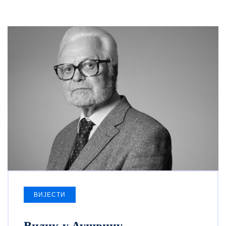
ВИЈЕСТИ
Видик у Аушвицу