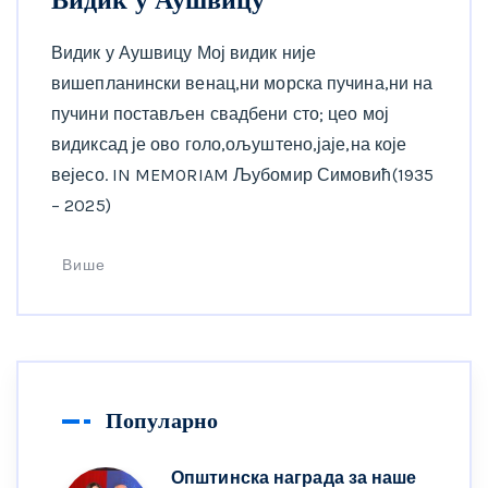
Видик у Аушвицу Мој видик није
вишепланински венац,ни морска пучина,ни на
пучини постављен свадбени сто; цео мој
видиксад је ово голо,ољуштено,јаје,на које
вејесо. IN MEMORIAM Љубомир Симовић(1935
– 2025)
Више
Популарно
Општинска награда за наше