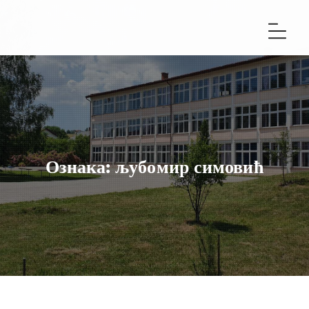
Ознака:
љубомир симовић