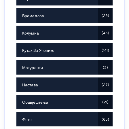
Времеплов
29
Колумна
45
Кутак За Ученике
141
Матуранти
5
Настава
27
Обавјештења
21
Фото
65