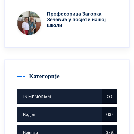
Професорица Загорка
Зечевић у посјети нашој
школи
Категорије
IN MEMORIAM
3
Видео
12
Вијести
379