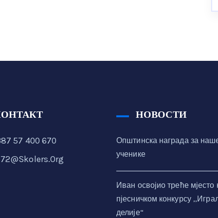
КОНТАКТ
НОВОСТИ
87 57 400 670
Општинска награда за наш
ученике
72@skolers.org
Иван освојио треће мјесто 
пјесничком конкурсу ,,Игра
делије“