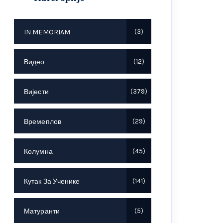
IN MEMORIAM
3
Видео
12
Вијести
379
Времеплов
29
Колумна
45
Кутак За Ученике
141
Матуранти
5