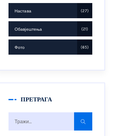
Настава
27
Обавјештења
21
Фото
65
ПРЕТРАГА