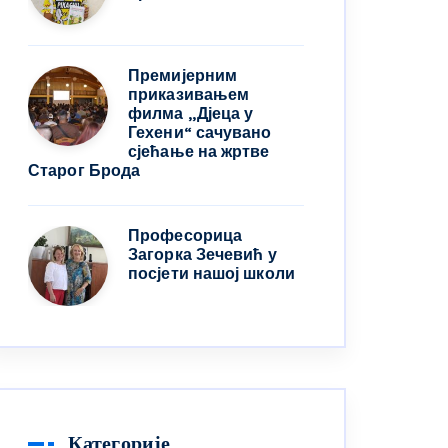
Премијерним
приказивањем
филма „Дјеца у
Гехени“ сачувано
сјећање на жртве
Старог Брода
Професорица
Загорка Зечевић у
посјети нашој школи
Категорије