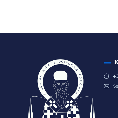
+3
Ss