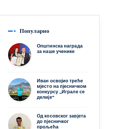
Популарно
Општинска награда
за наше ученике
Иван освојио треће
мјесто на пјесничком
конкурсу ,,Играле се
делије“
Од косовског завјета
до пјесничког
прољећа