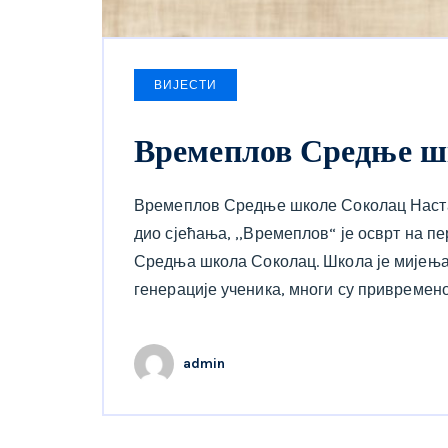
ВИЈЕСТИ
Времеплов Средње ш
Времеплов Средње школе Соколац Настао
дио сјећања, ,,Времеплов“ је осврт на п
Средња школа Соколац. Школа је мијења
генерације ученика, многи су привремено
admin