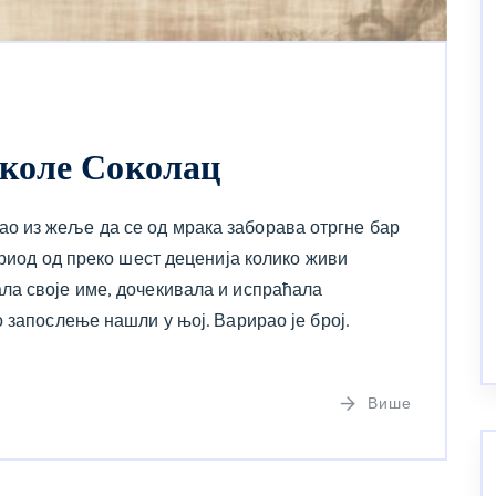
коле Соколац
 из жеље да се од мрака заборава отргне бар
ериод од преко шест деценија колико живи
ла своје име, дочекивала и испраћала
 запослење нашли у њој. Варирао је број.
Више