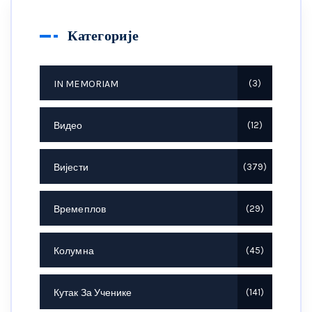
Категорије
IN MEMORIAM
3
Видео
12
Вијести
379
Времеплов
29
Колумна
45
Кутак За Ученике
141