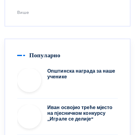
Више
Популарно
Општинска награда за наше
ученике
Иван освојио треће мјесто
на пјесничком конкурсу
,,Играле се делије“