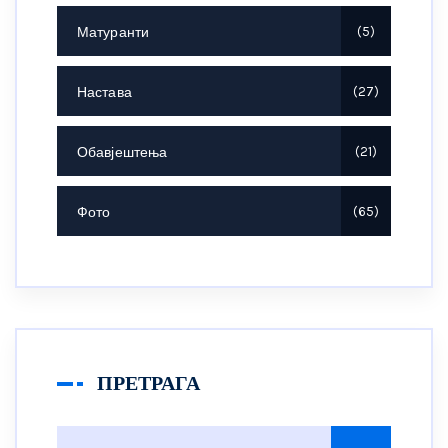
Матуранти
5
Настава
27
Обавјештења
21
Фото
65
ПРЕТРАГА