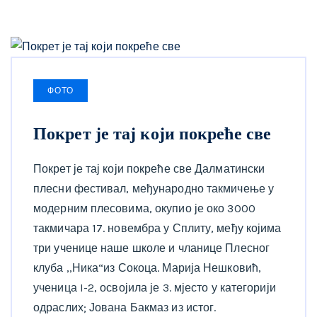
ФОТО
Покрет је тај који покреће све
Покрет је тај који покреће све Далматински
плесни фестивал, међународно такмичење у
модерним плесовима, окупио је око 3000
такмичара 17. новембра у Сплиту, међу којима
три ученице наше школе и чланице Плесног
клуба ,,Ника“из Сокоца. Марија Нешковић,
ученица I-2, освојила је 3. мјесто у категорији
одраслих; Јована Бакмаз из истог.