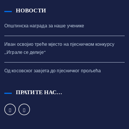
НОВОСТИ
Општинска награда за наше ученике
Иван освојио треће мјесто на пјесничком конкурсу
,,Играле се делије“
Од косовског завјета до пјесничког прољећа
ПРАТИТЕ НАС…