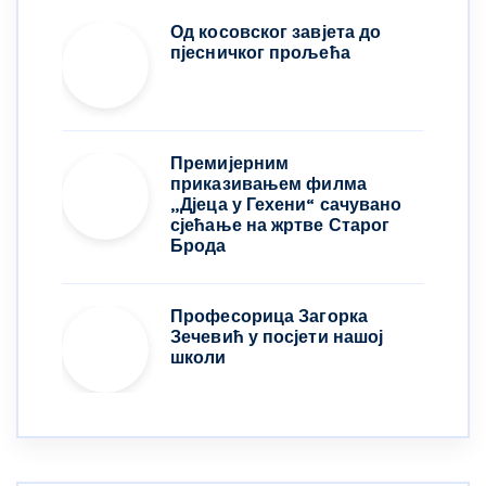
Од косовског завјета до
пјесничког прољећа
Премијерним
приказивањем филма
„Дјеца у Гехени“ сачувано
сјећање на жртве Старог
Брода
Професорица Загорка
Зечевић у посјети нашој
школи