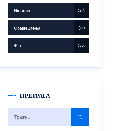
Настава
27
Обавјештења
21
Фото
65
ПРЕТРАГА