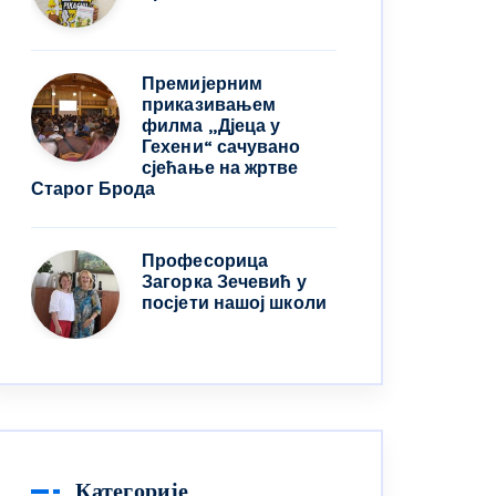
Премијерним
приказивањем
филма „Дјеца у
Гехени“ сачувано
сјећање на жртве
Старог Брода
Професорица
Загорка Зечевић у
посјети нашој школи
Категорије