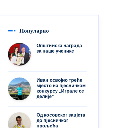
Популарно
Општинска награда
за наше ученике
Иван освојио треће
мјесто на пјесничком
конкурсу ,,Играле се
делије“
Од косовског завјета
до пјесничког
прољећа