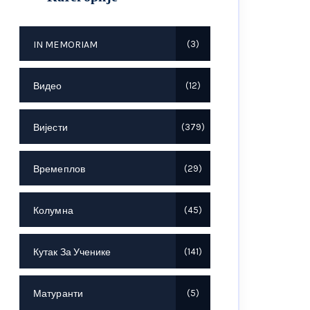
IN MEMORIAM
3
Видео
12
Вијести
379
Времеплов
29
Колумна
45
Кутак За Ученике
141
Матуранти
5