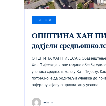
ВИЈЕСТИ
ОПШТИНА ХАН ПИЈЕ
додјели средњошколс
ОПШТИНА ХАН ПИЈЕСАК: Обавјештење о
Хан Пијесак је и ове године обезбиједи
ученика средње школе у Хан Пијеску. Ка
потребно је да родитељи ученика до поч
овјерену изјаву о прихватању услова.
admin