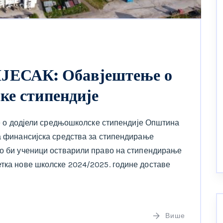
САК: Обавјештење о
ке стипендије
 додјели средњошколске стипендије Општина
ла финансијска средства за стипендирање
ко би ученици остварили право на стипендирање
етка нове школске 2024/2025. године доставе
Више