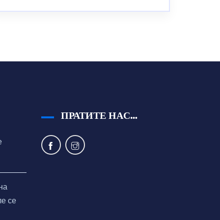
ПРАТИТЕ НАС…
е
на
ле се