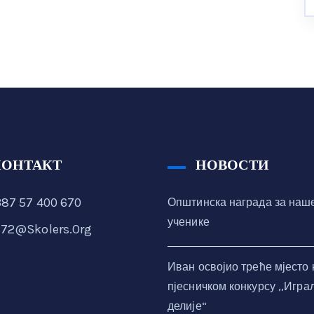
КОНТАКТ
НОВОСТИ
87 57 400 670
Општинска награда за наш
ученике
72@skolers.org
Иван освојио треће мјесто 
пјесничком конкурсу ,,Игра
делије“