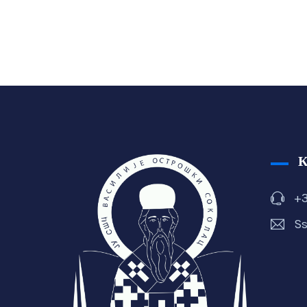
+3
Ss