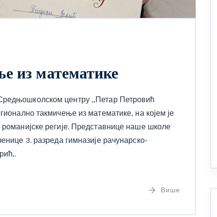
е из математике
Средњошколском центру ,,Петар Петровић
егионално такмичење из математике, на којем је
– романијске регије. Представнице наше школе
ченице 3. разреда гимназије рачунарско-
рић,.
Више