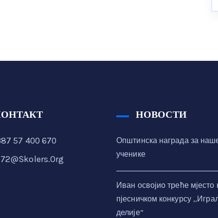
КОНТАКТ
НОВОСТИ
87 57 400 670
Општинска награда за наш
ученике
72@skolers.org
Иван освојио треће мјесто 
пјесничком конкурсу ,,Игра
делије“