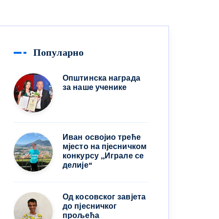
Популарно
Општинска награда
за наше ученике
Иван освојио треће
мјесто на пјесничком
конкурсу ,,Играле се
делије“
Од косовског завјета
до пјесничког
прољећа