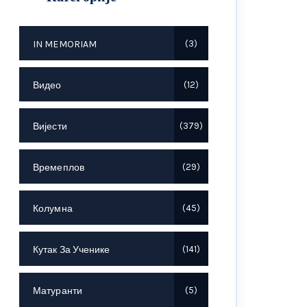
IN MEMORIAM
3
Видео
12
Вијести
379
Времеплов
29
Колумна
45
Кутак За Ученике
141
Матуранти
5