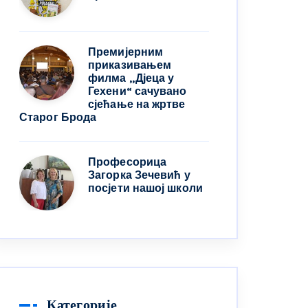
Премијерним
приказивањем
филма „Дјеца у
Гехени“ сачувано
сјећање на жртве
Старог Брода
Професорица
Загорка Зечевић у
посјети нашој школи
Категорије