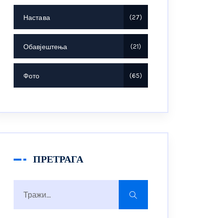
Настава
27
Обавјештења
21
Фото
65
ПРЕТРАГА