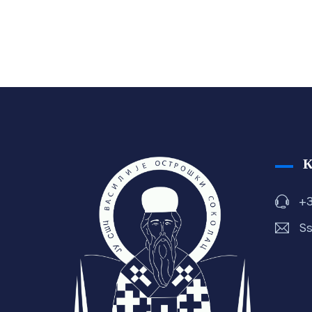
+3
Ss