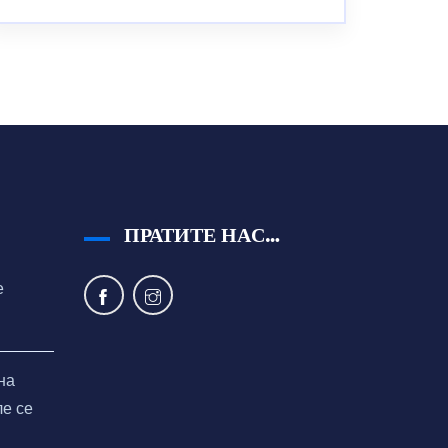
ПРАТИТЕ НАС…
е
на
ле се