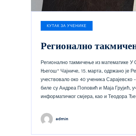
КУТАК ЗА УЧЕНИКЕ
Регионално такмичењ
Регионално такмичење из математике У 
Његош“ Чајниче, 15. марта, одржано је Р
учествовало око 40 ученика Сарајевско 
биле су Андреа Поповић и Маја Грујић, у
информатичког смјера, као и Теодора Ђе
admin