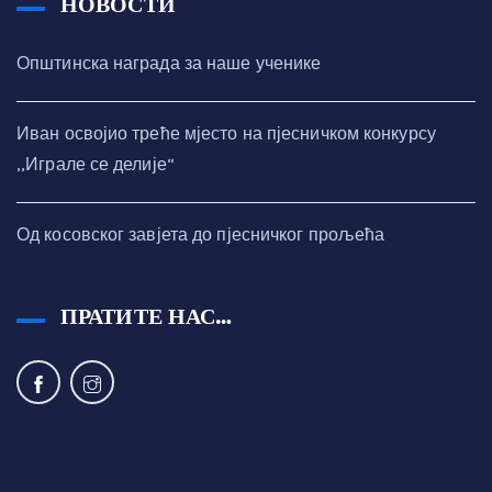
НОВОСТИ
Општинска награда за наше ученике
Иван освојио треће мјесто на пјесничком конкурсу
,,Играле се делије“
Од косовског завјета до пјесничког прољећа
ПРАТИТЕ НАС…