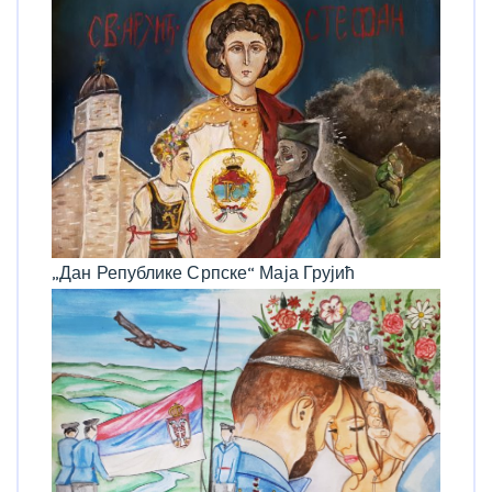
„Дан Републике Српске“ Маја Грујић