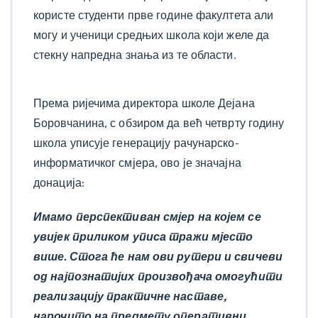
користе студенти прве године факултета али
могу и ученици средњих школа који желе да
стекну напредна знања из те области.
Према ријечима директора школе Дејана
Боровчанина, с обзиром да већ четврту годину
школа уписује генерацију рачунарско-
информатичког смјера, ово је значајна
донација:
Имамо перспективан смјер на којем се
увијек приликом уписа тражи мјесто
више. Стога ће нам ови рутери и свичеви
од најпознатијих произвођача омогућити
реализацију практичне наставе,
нарочито на предмету оперативни