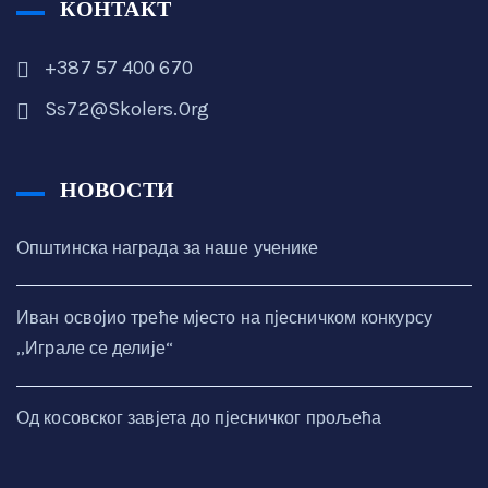
КОНТАКТ
+387 57 400 670
Ss72@skolers.org
НОВОСТИ
Општинска награда за наше ученике
Иван освојио треће мјесто на пјесничком конкурсу
,,Играле се делије“
Од косовског завјета до пјесничког прољећа