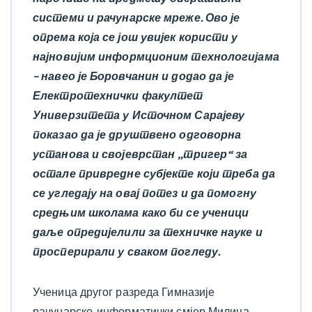
системи и рачунарске мреже. Ово је
опрема која се још увијек користи у
најновијим информционим технологијама
– навео је Боровчанин и додао да је
Електротехнички факултет
Универзитета у Источном Сарајеву
показао да је друштвено одговорна
установа и својеврстан „тригер“ за
остале привредне субјекте који треба да
се угледају на овај потез и да помогну
средњим школама како би се ученици
даље опредијелили за техничке науке и
просперирали у сваком погледу.
Ученица другог разреда Гимназије
рачунарско-информатички смјер Милица