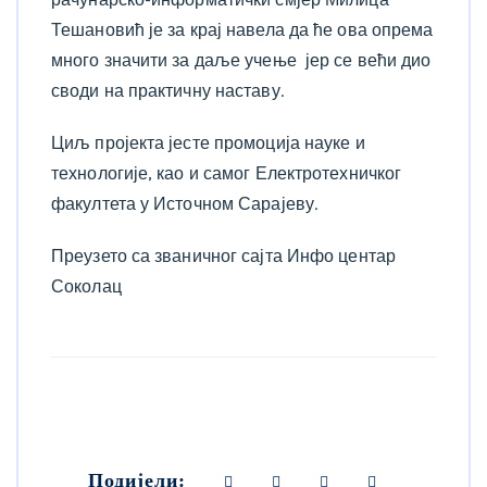
Тешановић је за крај навела да ће ова опрема
много значити за даље учење јер се већи дио
своди на практичну наставу.
Циљ пројекта јесте промоција науке и
технологије, као и самог Електротехничког
факултета у Источном Сарајеву.
Преузето са званичног сајта Инфо центар
Соколац
Подијели: