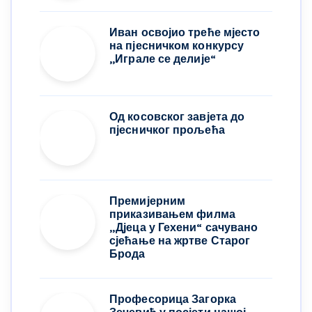
Иван освојио треће мјесто
на пјесничком конкурсу
,,Играле се делије“
Од косовског завјета до
пјесничког прољећа
Премијерним
приказивањем филма
„Дјеца у Гехени“ сачувано
сјећање на жртве Старог
Брода
Професорица Загорка