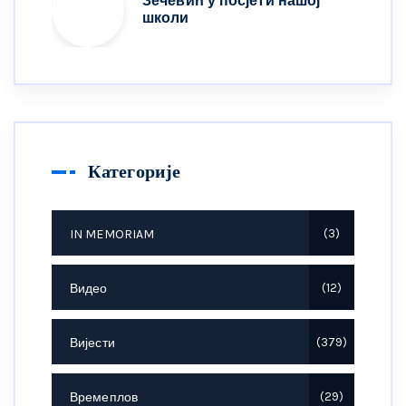
Зечевић у посјети нашој
школи
Категорије
IN MEMORIAM
3
Видео
12
Вијести
379
Времеплов
29