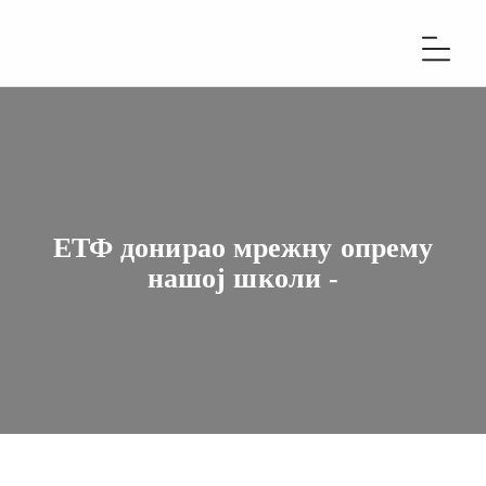
ЕТФ донирао мрежну опрему
нашој школи -