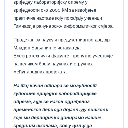
вриједну лабораторијску опрему у
вриједности око 2000 КМ за извођење
практичне наставе коју похађају ученици
Гимназије рачунарско- информатичког смјера.
Продекан за науку и предузетништво доц. др
Младен Бањанин је истакао да
Електротехнички факултет тренутно учествује
на великом броју научних и стручних
међународних пројеката.
На тај начин отвара се могућност
куповине вриједне лабораторијске
опреме, гдје се након одређеног
временског периода појављују вишкови
које ми периодично донирамо нашим
средњим школама, све у циљу да