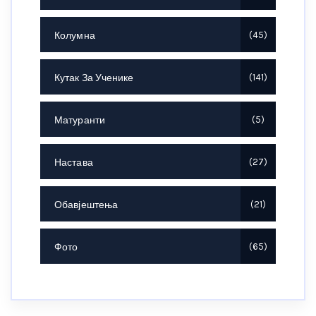
Колумна
45
Кутак За Ученике
141
Матуранти
5
Настава
27
Обавјештења
21
Фото
65