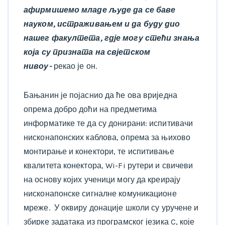
афирмишемо младе људе да се баве
науком, истраживањем и да буду дио
нашег факултета, гдје могу стећи знања
која су призната на свјетском
нивоу-
рекао је он.
Бањанин је појаснио да ће ова вриједна
опрема добро доћи на предметима
информатике те да су донирани: испитивачи
нисконапонских каблова, опрема за њихово
монтирање и конектори, те испитивање
квалитета конектора, Wi-Fi рутери и свичеви
на основу којих ученици могу да креирају
нисконапонске сигналне комуникационе
мреже. У оквиру донације школи су уручене и
збирке задатака из програмског језика C, које