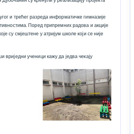
 Дубочанин су кренули у реализацију пројекта
угог и трећег разреда информатичке гимназије
активностима. Поред припремних радова и акције
оје су смјештене у атријум школе који се није
и вриједни ученици кажу да једва чекају