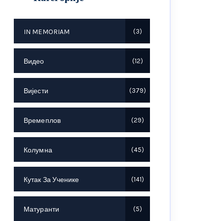
IN MEMORIAM
3
Видео
12
Вијести
379
Времеплов
29
Колумна
45
Кутак За Ученике
141
Матуранти
5