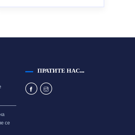
ПРАТИТЕ НАС…
е
на
ле се