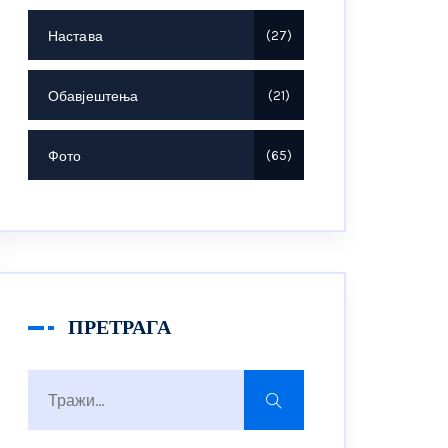
Настава
27
Обавјештења
21
Фото
65
ПРЕТРАГА