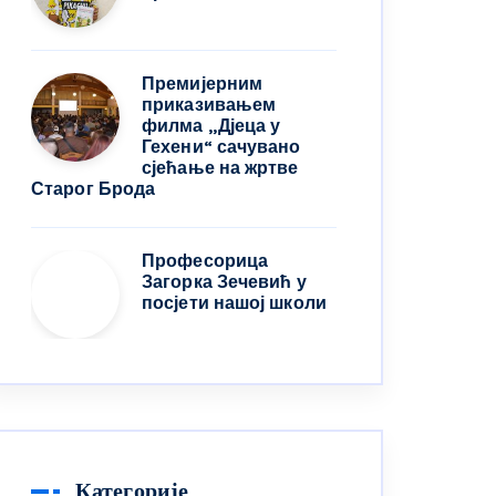
Премијерним
приказивањем
филма „Дјеца у
Гехени“ сачувано
сјећање на жртве
Старог Брода
Професорица
Загорка Зечевић у
посјети нашој школи
Категорије