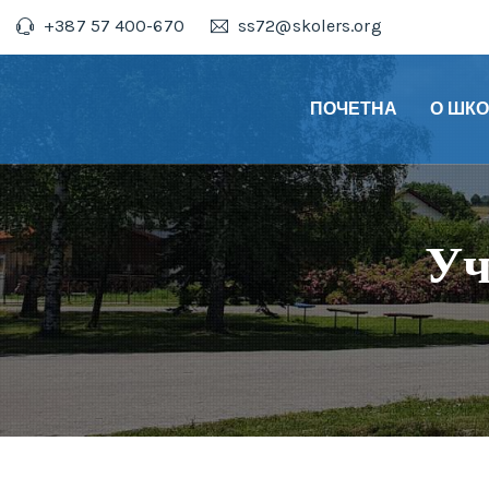
+387 57 400-670
ss72@skolers.org
ПОЧЕТНА
О ШК
Уч