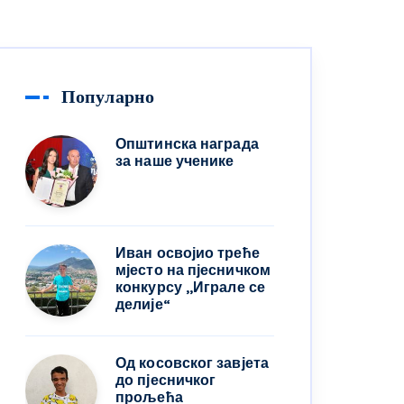
Популарно
Општинска награда
за наше ученике
Иван освојио треће
мјесто на пјесничком
конкурсу ,,Играле се
делије“
Од косовског завјета
до пјесничког
прољећа