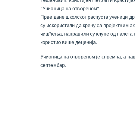
Тешановић, Кристијан Петрић и Кристијан
“Учионица на отвореном”.
Прве дане школског распуста ученици др
су искористили да крену са пројектним 
чишћења, направили су клупе од палета к
користио више деценија.
Учионица на отвореном је спремна, а наш
септембар.