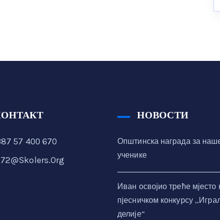
КОНТАКТ
НОВОСТИ
87 57 400 670
Општинска награда за наш
ученике
72@skolers.org
Иван освојио треће мјесто 
пјесничком конкурсу ,,Игра
делије“