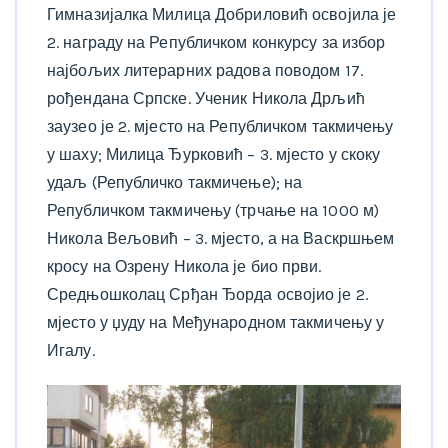
Гимназијалка Милица Добриловић освојила је
2. награду на Републичком конкурсу за избор
најбољих литерарних радова поводом 17.
рођендана Српске. Ученик Никола Дрљић
заузео је 2. мјесто на Републичком такмичењу
у шаху; Милица Ђурковић – 3. мјесто у скоку
удаљ (Републичко такмичење); на
Републичком такмичењу (трчање на 1000 м)
Никола Вељовић – 3. мјесто, а на Васкршњем
кросу на Озрену Никола је био први.
Средњошколац Срђан Ђорда освојио је 2.
мјесто у џуду на Међународном такмичењу у
Игалу.