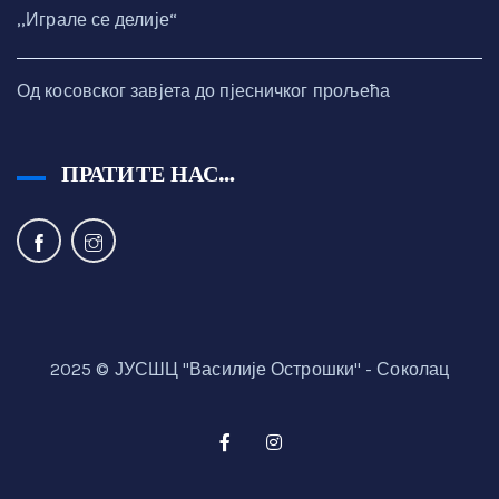
,,Играле се делије“
Од косовског завјета до пјесничког прољећа
ПРАТИТЕ НАС…
2025 © ЈУСШЦ "Василије Острошки" - Соколац