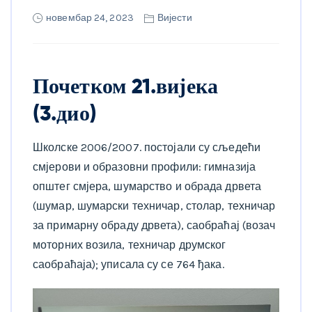
новембар 24, 2023
Вијести
Почетком 21.вијека
(3.дио)
Школске 2006/2007. постојали су сљедећи
смјерови и образовни профили: гимназија
општег смјера, шумарство и обрада дрвета
(шумар, шумарски техничар, столар, техничар
за примарну обраду дрвета), саобраћај (возач
моторних возила, техничар друмског
саобраћаја); уписала су се 764 ђака.