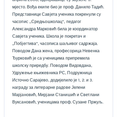
мјесто. Вођа екипе био је проф. Данило Тадић.
Представници Савјета ученика покренули су
часопис ,,Средњошколац“, педагог
Александра Марковић била је координатор
Савјета ученика. Школа је покретач и
„Побјегтива“, часописа шаљивог садржаја.
Поводом Дана жена, професорица Невенка
Ђурковић је са ученицима припремила
школску приредбу. Поводом Видовдана,
Удружење књижевника РС, Подружница
Источно Сарајево, додијелило је 1, 2. и 3.
награду за литерарне радове Јелени
Марјановић, Мирјани Станишић и Светлани
Вуксановић, ученицама проф. Сузане Пржуљ.