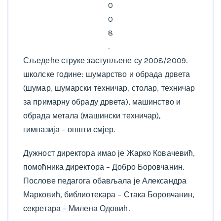
0
0
8
.
Сљедеће струке заступљене су 2008/2009.
школске године: шумарство и обрада дрвета
(шумар, шумарски техничар, столар, техничар
за примарну обраду дрвета), машинство и
обрада метала (машински техничар),
гимназија – општи смјер.
Дужност директора имао је Жарко Ковачевић,
помоћника директора – Добро Боровчанин.
Послове педагога обављала је Александра
Марковић, библиотекара – Стака Боровчанин,
секретара – Милена Одовић.