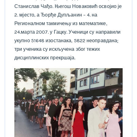
Станислав Чађо. Његош Новаковић освојио је
2. мјесто, а Ђорђе Дупљанин – 4. на
Регионалном такмичењу из математике,
24.марта 2007. у Гацку. Ученици су направили
укупно 51648 изостанака, 5822 неоправдана;
три ученика су искључена због тежих
дисциплинских прекршаја.