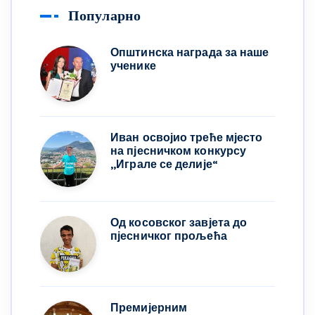
Популарно
Општинска награда за наше
ученике
Иван освојио треће мјесто
на пјесничком конкурсу
,,Играле се делије“
Од косовског завјета до
пјесничког прољећа
Премијерним