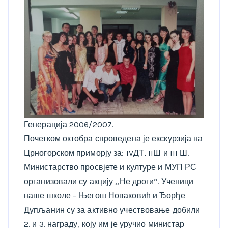
Генерација 2006/2007.
Почетком октобра спроведена је екскурзија на
Црногорском приморју за: IVДТ, IIШ и III Ш.
Министарство просвјете и културе и МУП РС
организовали су акцију ,,Не дроги“. Ученици
наше школе – Његош Новаковић и Ђорђе
Дупљанин су за активно учествовање добили
2. и 3. награду, коју им је уручио министар