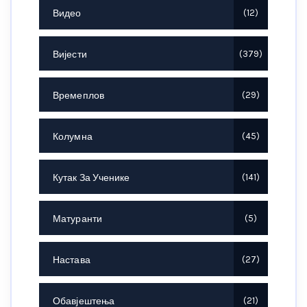
Видео
12
Вијести
379
Времеплов
29
Колумна
45
Кутак За Ученике
141
Матуранти
5
Настава
27
Обавјештења
21