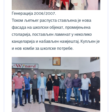
Генерација 2006/2007.
Током љетњег распуста стављена је нова
фасада на школски објекат, промијењена
столарија, постављен ламинат у неколико
канцеларија и набављен намјештај. Купљен је
и нов комби за школске потребе.