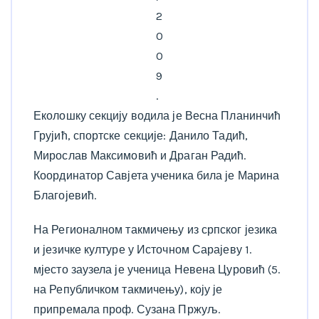
2
0
0
9
.
Еколошку секцију водила је Весна Планинчић
Грујић, спортске секције: Данило Тадић,
Мирослав Максимовић и Драган Радић.
Координатор Савјета ученика била је Марина
Благојевић.
На Регионалном такмичењу из српског језика
и језичке културе у Источном Сарајеву 1.
мјесто заузела је ученица Невена Цуровић (5.
на Републичком такмичењу), коју је
припремала проф. Сузана Пржуљ.