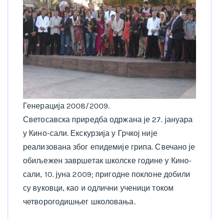
Генерација 2008/2009.
Светосавска приредба одржана је 27. јануара
у Кино-сали. Екскурзија у Грчкој није
реализована због епидемије грипа. Свечано је
обиљежен завршетак школске године у Кино-
сали, 10. јуна 2009; пригодне поклоне добили
су вуковци, као и одлични ученици током
четворогодишњег школовања.