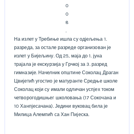
0
0
8
.
На излет у Требиње ишла су одјељења 1.
разреда, за остале разреде организован је
излет у Бијељину. Од 25, маја до 1. јуна
трајала је екскурзија у Грчкој за 3. разред
гимназије. Начелник општине Соколац Драган
Цвијетић угостио је матуранте Средње школе
Соколац који су имали одличан успјех током
четворогодишњег школовања (17 Сокочана и
10 Ханпјесачана). Једини вуковац била је
Милица Алемпић са Хан Пијеска.