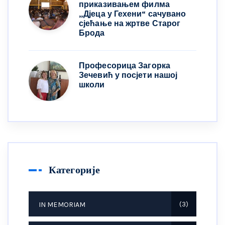
приказивањем филма
„Дјеца у Гехени“ сачувано
сјећање на жртве Старог
Брода
Професорица Загорка
Зечевић у посјети нашој
школи
Категорије
IN MEMORIAM
3