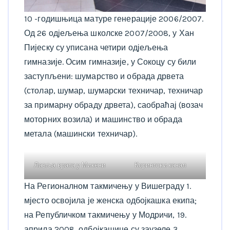
10 -годишњица матуре генерације 2006/2007.
Од 26 одјељења школске 2007/2008, у Хан
Пијеску су уписана четири одјељења
гимназије. Осим гимназије, у Сокоцу су били
заступљени: шумарство и обрада дрвета
(столар, шумар, шумарски техничар, техничар
за примарну обраду дрвета), саобраћај (возач
моторних возила) и машинство и обрада
метала (машински техничар).
Лавља врата у Микени
Коринтски канал
На Регионалном такмичењу у Вишеграду 1.
мјесто освојила је женска одбојкашка екипа;
на Републичком такмичењу у Модричи, 19.
априла 2008, одбојкашице су заузеле 3.