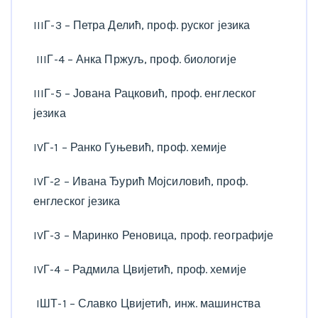
IIIГ-3 – Петра Делић, проф. руског језика
IIIГ-4 – Анка Пржуљ, проф. биологије
IIIГ-5 – Јована Рацковић, проф. енглеског
језика
IVГ-1 – Ранко Гуњевић, проф. хемије
IVГ-2 – Ивана Ђурић Мојсиловић, проф.
енглеског језика
IVГ-3 – Маринко Реновица, проф. географије
IVГ-4 – Радмила Цвијетић, проф. хемије
IШТ-1 – Славко Цвијетић, инж. машинства