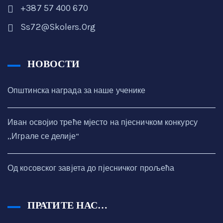
+387 57 400 670
Ss72@skolers.org
НОВОСТИ
Општинска награда за наше ученике
Иван освојио треће мјесто на пјесничком конкурсу
,,Играле се делије“
Од косовског завјета до пјесничког прољећа
ПРАТИТЕ НАС…