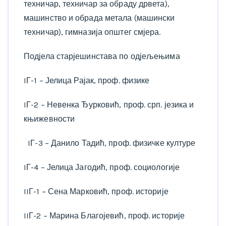
техничар, техничар за обраду дрвета),
машинство и обрада метала (машински
техничар), гимназија општег смјера.
Подјела старјешинстава по одјељењима
IГ-1 – Јелица Рајак, проф. физике
IГ-2 – Невенка Ђурковић, проф. срп. језика и
књижевности
IГ-3 – Данило Тадић, проф. физичке културе
IГ-4 – Јелица Јагодић, проф. социологије
IIГ-1 – Сена Марковић, проф. историје
IIГ-2 – Марина Благојевић, проф. историје