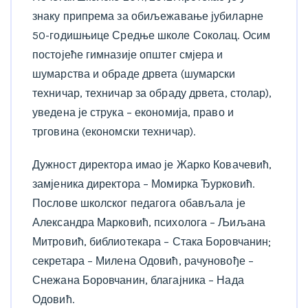
знаку припрема за обиљежавање јубиларне
50-годишњице Средње школе Соколац. Осим
постојеће гимназије општег смјера и
шумарства и обраде дрвета (шумарски
техничар, техничар за обраду дрвета, столар),
уведена је струка – економија, право и
трговина (економски техничар).
Дужност директора имао је Жарко Ковачевић,
замјеника директора – Момирка Ђурковић.
Послове школског педагога обављала је
Александра Марковић, психолога – Љиљана
Митровић, библиотекара – Стака Боровчанин;
секретара – Милена Одовић, рачуновође –
Снежана Боровчанин, благајника – Нада
Одовић.