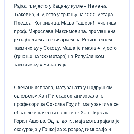
Рајак, 4. мјесто у бацању кугле – Немања
Ђаковић, 4. мјесто у трчању на 1000 метара –
Предраг Копривица. Маша Гашевић, ученица
проф. Мирослава Максимовића, проглашена
је најбољом атлетичарком на Регионалном
такмичењу у Сокоцу, Маша је имала 4. мјесто
(трчање на 100 метара) на Републичком
такмичењу у Бањалуци.
Свечани испраћај матураната у Подручном
одјељењу Хан Пијесак организовала је
професорица Соколка Грујић, матурантима се
обратио и начелник општине Хан Пијесак
Горан Ашоња. Од 12. до 19. маја 2012.трајала је
екскурзија у Грчкој за 3. разред гимназије и