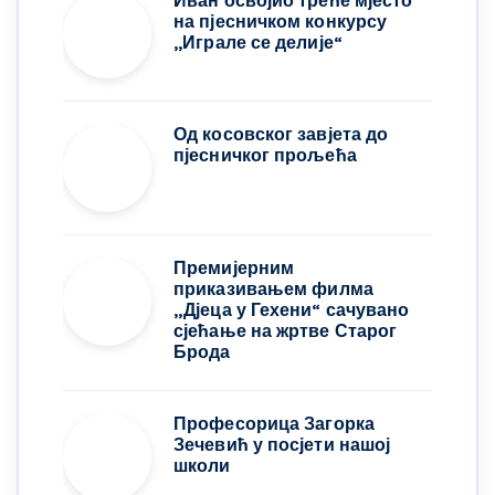
Иван освојио треће мјесто
на пјесничком конкурсу
,,Играле се делије“
Од косовског завјета до
пјесничког прољећа
Премијерним
приказивањем филма
„Дјеца у Гехени“ сачувано
сјећање на жртве Старог
Брода
Професорица Загорка
Зечевић у посјети нашој
школи