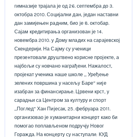
гимназије трајала је од 26. септембра до 3.
октобра 2010. Социјални дан, један наставни
дан замијењен радним, био је 8. октобар.
Сајам кредитирања организован је 14.
новембра 2010. у Дому младих на сарајевској
Скендерији. На Сајму су ученици
презентовали друштвено корисне пројекте, а
најбољи су новчано награђени. Нажалост,
пројекат ученика наше школе ,, Уређење
зелених површина у насељу Баре“ није
изабран за финансирање. Црвени крст, у
сарадњи са Центром за културу и спорт
,,Поглед“ Хан Пијесак, 25. фебруара 2011.
организовао је хуманитарни концерт како би
помогао поплављеном подручју Новог
Горажда. На концерту су наступали: КУД