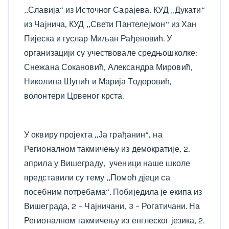
,,Славија“ из Источног Сарајева, КУД ,,Дукати“
из Чајнича, КУД ,,Свети Пантелејмон“ из Хан
Пијеска и гуслар Миљан Рађеновић. У
организацији су учествовале средњошколке:
Снежана Сокановић, Александра Мировић,
Николина Шупић и Марија Тодоровић,
волонтери Црвеног крста.
У оквиру пројекта ,,Ја грађанин“, на
Регионалном такмичењу из демократије, 2.
априла у Вишеграду, ученици наше школе
представили су тему ,,Помоћ дјеци са
посебним потребама“. Побиједила је екипа из
Вишеграда, 2 – Чајничани, 3 – Рогатичани. На
Регионалном такмичењу из енглеског језика, 2.