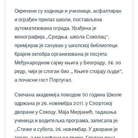
Окречени су ходници и учионице, асфалтиран
и ограђен прилаз школи, постављена
аутоматизована ограда. Урађена је
монографија ,,Средња школа Соколац“,
примјерак је сачуван у школској библиотеци.
Крајем октобра организована је посјета
Међународном сајму књига у Београду, 56. по
реду, чији је слоган био ,, Књиге спајају људе“,
а почасни гост Португал.
Свечана академија поводом 50 година Школе
одржана је 26. новембра 2011. у Спортској
дворани у Сокоцу. Маја Мирјанић, тадашња
ученица и водитељка програма, записала је:
,,Стиже и субота, 26. новембар. У дворани је
топло, а ми слеђени од треме. Гледам лица