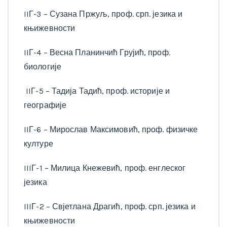
IIГ-3 – Сузана Пржуљ, проф. срп. језика и
књижевности
IIГ-4 – Весна Планинчић Грујић, проф.
биологије
IIГ-5 – Тадија Тадић, проф. историје и
географије
IIГ-6 – Мирослав Максимовић, проф. физичке
културе
IIIГ-1 – Милица Кнежевић, проф. енглеског
језика
IIIГ-2 – Свјетлана Драгић, проф. срп. језика и
књижевности