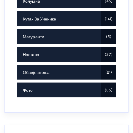
Колумна
45
Кутак За Ученике
141
Матуранти
5
Настава
27
Обавјештења
21
Фото
65