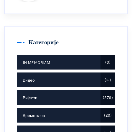
Категорије
IN MEMORIAM
3
Видео
12
Вијести
379
Времеплов
29