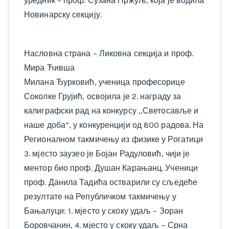
уредник – проф. Сузана Пржуљ, која је водила
Новинарску секцију.
Насловна страна – Ликовна секција и проф.
Мира Ћивша
Милана Ђурковић, ученица професорице
Соколке Грујић, освојила је 2. награду за
калиграфски рад на конкурсу ,,Светосавље и
наше доба“, у конкуренцији од 800 радова. На
Регионалном такмичењу из физике у Рогатици
3. мјесто заузео је Бојан Радуловић, чији је
ментор био проф. Душан Карањанц. Ученици
проф. Данила Тадића остварили су сљедеће
резултате на Републичком такмичењу у
Бањалуци: 1. мјесто у скоку удаљ – Зоран
Боровчанин, 4. мјесто у скоку удаљ – Срна