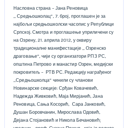
Насловна страна – Јана Реновица
,, Средњошколац“, 7. број, проглашен је за
најбољи средњошколски часопис у Републици
Српској. Смотра и проглашење уприличени су
на Озрену, 21. априла 2012, у оквиру
традиционалне манифестације ,, Озренско
драговање“, чији су организатори РПЗ РС,
општина Петрово и манастир Озрен, медијски
покровитељ – РТВ РС. Редакцију награђеног
,,Средњошколца“ чинили су чланови
Новинарске секције: Срђан Ковачевић,
Надежда Живковић, Маја Мирјанић, Јана
Реновица, Сања Косорић, Сара Јанковић,
Душан Боровчанин, Мирослава Одовић,
Дејана Стојановић и Никола Бечановић;