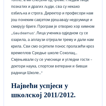
познатих и драгих људи, сва су некако
озбиљна и строга. Директор и професори нам
још понеким савјетом рјешавају недоумице и
смирују бриге. Програм је отворио хор химном
,,Gaudeamus’. Лица ученика одједном су се
озарила, а аплаузи отјерали трему и дали нам
крила. Сви смо осјетили понос пролазећи кроз
времеплов Средње школе Соколац…
Смјењивали су се учесници и угледни гости –
доктори наука, спортски ветерани и бивши
радници Школе…“
Највећи успјеси у
школској 2011/2012.