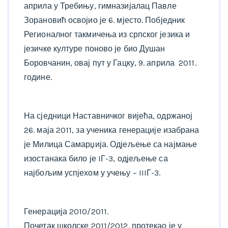
априла у Требињу, гимназијалац Павле
Зорановић освојио је 6. мјесто. Побједник
Регионалног такмичења из српског језика и
језичке културе поново је био Душан
Боровчанин, овај пут у Гацку, 9. априла 2011.
године.
На сједници Наставничког вијећа, одржаној
26. маја 2011, за ученика генерације изабрана
је Милица Самарџија. Одјељење са најмање
изостанака било је IГ-3, одјељење са
најбољим успјехом у учењу – IIIГ-3.
Генерација 2010/2011.
Почетак школске 2011/2012. протекао је у