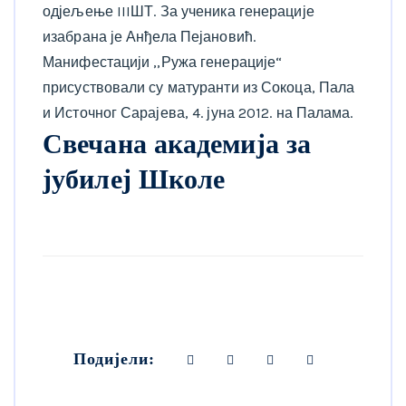
одјељење IIIШТ. За ученика генерације
изабрана је Анђела Пејановић.
Манифестацији ,,Ружа генерације“
присуствовали су матуранти из Сокоца, Пала
и Источног Сарајева, 4. јуна 2012. на Палама.
Свечана академија за
јубилеј Школе
Подијели: