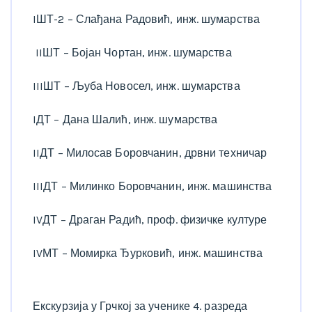
IШТ-2 – Слађана Радовић, инж. шумарства
IIШТ – Бојан Чортан, инж. шумарства
IIIШТ – Љуба Новосел, инж. шумарства
IДТ – Дана Шалић, инж. шумарства
IIДТ – Милосав Боровчанин, дрвни техничар
IIIДТ – Милинко Боровчанин, инж. машинства
IVДТ – Драган Радић, проф. физичке културе
IVМТ – Момирка Ђурковић, инж. машинства
Екскурзија у Грчкој за ученике 4. разреда