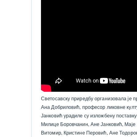
Светосавску приредбу организовала је 
Ана Добриловић, професор ликовне култ
Јанковић урадиле су изложбену поставку
Милице Боровчанин, Ане Јанковић, Маје 
Витомир, Кристине Перовић, Ане Тодоро