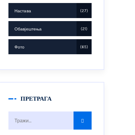
Настава
27
Обавјештења
21
Фото
65
ПРЕТРАГА