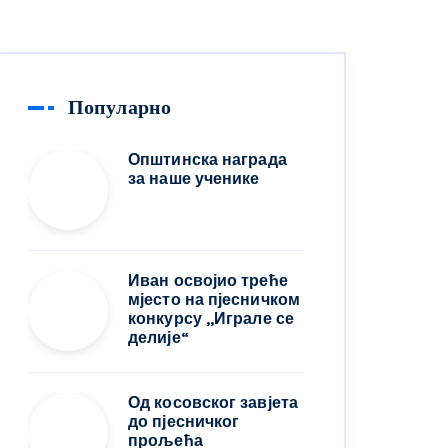
Популарно
Општинска награда
за наше ученике
Иван освојио треће
мјесто на пјесничком
конкурсу ,,Играле се
делије“
Од косовског завјета
до пјесничког
прољећа