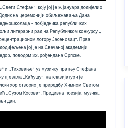
Свети Стефан“, коју јој је 9. јануара додијелио
 Додик на церемонији обиљежавања Дана
редњошколаца – побједника републичких
бољи литерарни рад на Републичком конкурсу ,,
концентрационом логору Јасеновац“. Прва
додијељена јој је на Свечаној академији,
једор, поводом 32. рођендана Српске.
е“ и ,,Тиховање“ уз музичку пратњу Стефана
у пјевала ,,Каћушу“, на клавијатури је
лски хор отворио је приредбу Химном Светом
ћ ,,Сузом Косова“. Предивна поезија, музика,
њи дан.