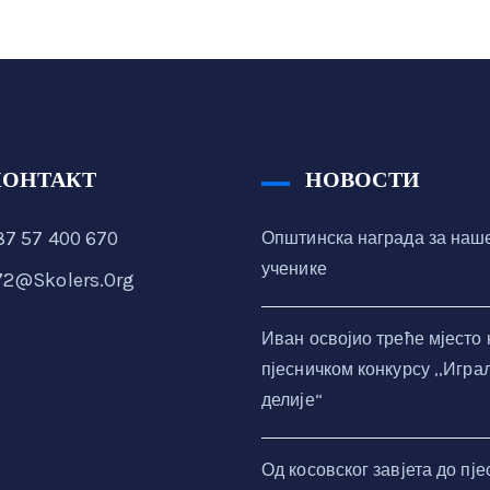
КОНТАКТ
НОВОСТИ
7 57 400 670
Општинска награда за наш
ученике
72@skolers.org
Иван освојио треће мјесто 
пјесничком конкурсу ,,Игра
делије“
Од косовског завјета до пје