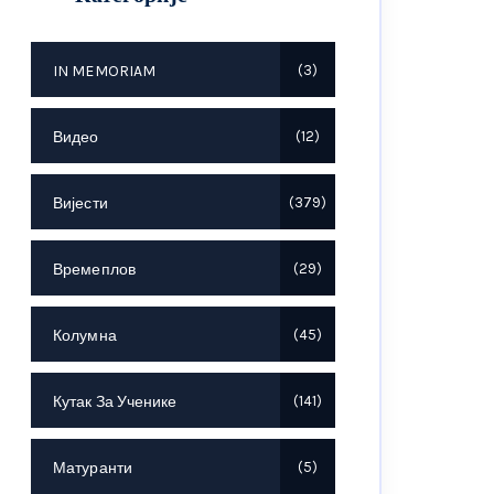
IN MEMORIAM
3
Видео
12
Вијести
379
Времеплов
29
Колумна
45
Кутак За Ученике
141
Матуранти
5