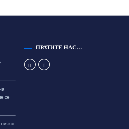
ПРАТИТЕ НАС…
е
на
ле се
сничког