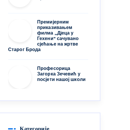
Премијерним
приказивањем
филма „Дјеца у
Гехени“ сачувано
сјећање на жртве
Старог Брода
Професорица
Загорка Зечевић у
посјети нашој школи
Категорије