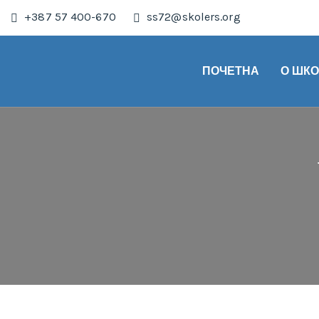
+387 57 400-670
ss72@skolers.org
ПОЧЕТНА
О ШК