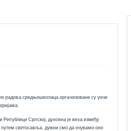
их радова средњошколаца организоване су уочи
оријама.
 и Републици Српској, духовна је веза између
 путем светосавља, дужни смо да очувамо оно