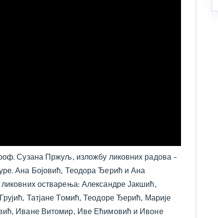
проф. Сузана Пржуљ, изложбу ликовних радова –
уре. Ана Бојовић, Теодора Ђерић и Ана
 ликовних остварења: Александре Јакшић,
Грујић, Татјане Томић, Теодоре Ђерић, Марије
вић, Иване Витомир, Иве Ећимовић и Ивоне