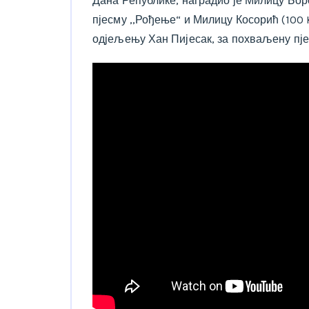
Дана Републике, наградио је Милицу Бор
пјесму ,,Рођење“ и Милицу Косорић (100 
одјељењу Хан Пијесак, за похваљену пје