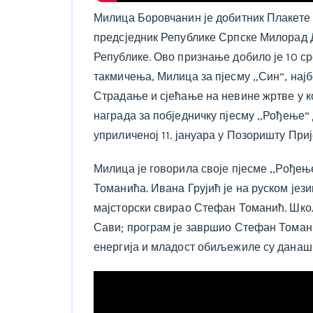
Милица Боровчанин је добитник Плакете ,,
предсједник Републике Српске Милорад
Републике. Ово признање добило је 10 с
такмичења, Милица за пјесму ,,Син“, нај
Страдање и сјећање на невине жртве у 
награда за побједничку пјесму ,,Рођење“ 
уприличеној 11. јануара у Позоришту При
Милица је говорила своје пјесме ,,Рођењ
Томанића. Ивана Грујић је на руском језик
мајсторски свирао Стефан Томанић. Шко
Сави; програм је завршио Стефан Томани
енергија и младост обиљежиле су данаш