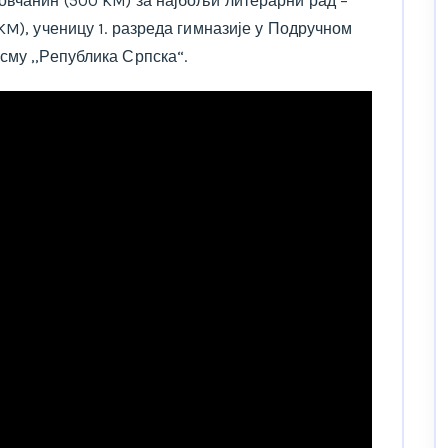
овчанин (500 KM) за најбољи литерарни рад –
KM), ученицу 1. разреда гимназије у Подручном
сму ,,Република Српска“.