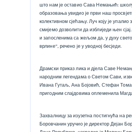
што нам је оставио Сава Немањић: школу,
образовања увидио је први наш просвјети
колективном сјећању. Луч коју је упалио 
смијемо дозволити да изблиједи њен сјај
и запосленима са жељом да, у духу свет
врлине“, речено је у уводној бесједи.
Драмски приказ лика и дјела Саве Немањ
народним легендама о Светом Сави, изве
Ивана Гутаљ, Ана Бојовић, Стефан Тома
пригодним слајдовима оплеменила Магд
Захвалницу за изузетна постигнућа на 
Боровчанин уручио је директор Дејан Бо