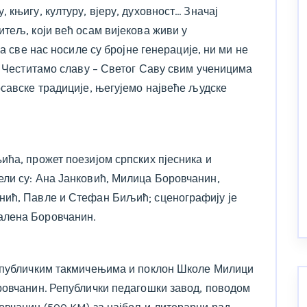
 књигу, културу, вјеру, духовност… Значај
тељ, који већ осам вијекова живи у
за све нас носиле су бројне генерације, ни ми не
. Честитамо славу – Светог Саву свим ученицима
осавске традиције, његујемо највеће људске
ића, прожет поезијом српских пјесника и
ли су: Ана Јанковић, Милица Боровчанин,
нић, Павле и Стефан Биљић; сценографију је
алена Боровчанин.
републичким такмичењима и поклон Школе Милици
ровчанин. Републички педагошки завод, поводом