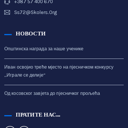
+387 57 400 670
Ss72@skolers.org
НОВОСТИ
Општинска награда за наше ученике
Иван освојио треће мјесто на пјесничком конкурсу
,,Играле се делије“
Од косовског завјета до пјесничког прољећа
ПРАТИТЕ НАС…