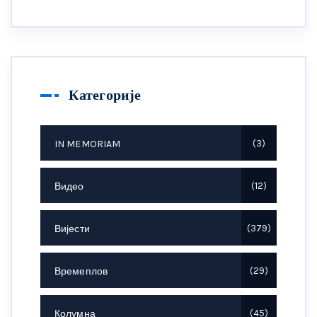
Категорије
IN MEMORIAM
3
Видео
12
Вијести
379
Времеплов
29
Колумна
45