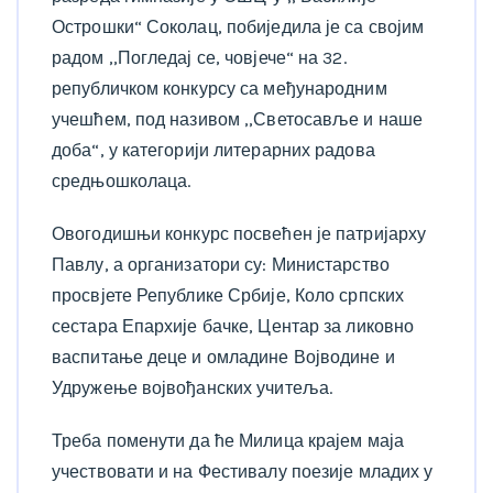
Острошки“ Соколац, побиједила је са својим
радом ,,Погледај се, човјече“ на 32.
републичком конкурсу са међународним
учешћем, под називом ,,Светосавље и наше
доба“, у категорији литерарних радова
средњошколаца.
Овогодишњи конкурс посвећен је патријарху
Павлу, а организатори су: Министарство
просвјете Републике Србије, Коло српских
сестара Епархије бачке, Центар за ликовно
васпитање деце и омладине Војводине и
Удружење војвођанских учитеља.
Треба поменути да ће Милица крајем маја
учествовати и на Фестивалу поезије младих у