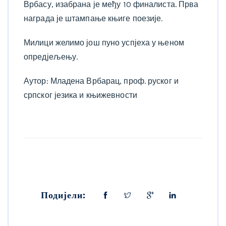
Врбасу, изабрана је међу 10 финалиста. Прва
награда је штампање књиге поезије.
Милици желимо још пуно успјеха у њеном
опредјељењу.
Аутор: Младена Врбарац, проф. руског и
српског језика и књижевности
Подијели: