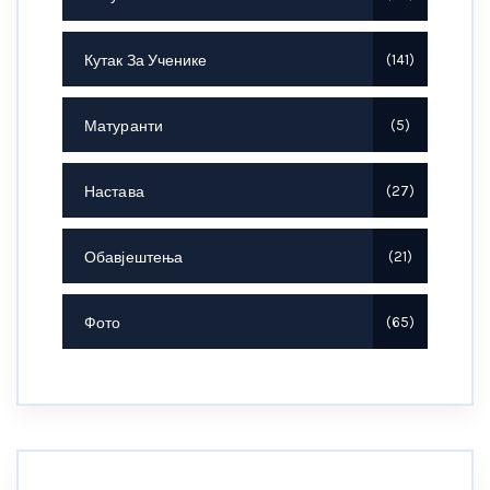
Кутак За Ученике
141
Матуранти
5
Настава
27
Обавјештења
21
Фото
65