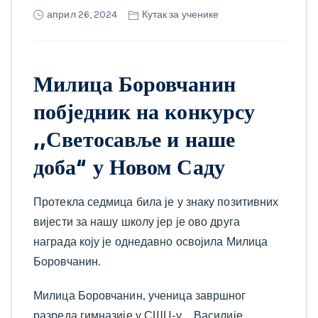
април 26, 2024
Кутак за ученике
Милица Боровчанин
побједник на конкурсу
,,Светосавље и наше
доба“ у Новом Саду
Протекла седмица била је у знаку позитивних
вијести за нашу школу јер је ово друга
награда коју је однедавно освојила Милица
Боровчанин.
Милица Боровчанин, ученица завршног
разреда гимназије у СШЦ-у ,, Василије