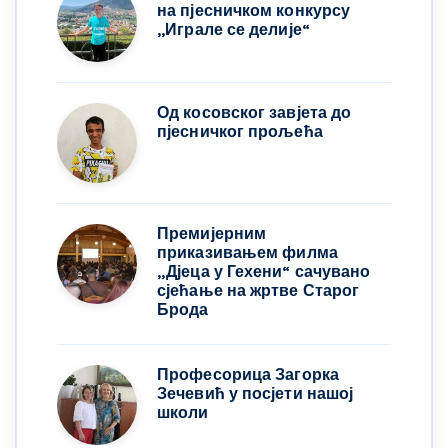
на пјесничком конкурсу
,,Играле се делије“
Од косовског завјета до
пјесничког прољећа
Премијерним
приказивањем филма
„Дјеца у Гехени“ сачувано
сјећање на жртве Старог
Брода
Професорица Загорка
Зечевић у посјети нашој
школи